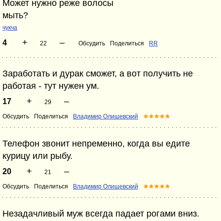
Может нужно реже волосы
мыть?
чукча
+
–
4
22
Обсудить
Поделиться
RR
Заработать и дурак сможет, а вот получить не
работая - тут нужен ум.
+
–
17
29
Обсудить
Поделиться
Владимир Олишевский
★★★★★
Телефон звонит непременно, когда вы едите
курицу или рыбу.
+
–
20
21
Обсудить
Поделиться
Владимир Олишевский
★★★★★
Незадачливый муж всегда падает рогами вниз.