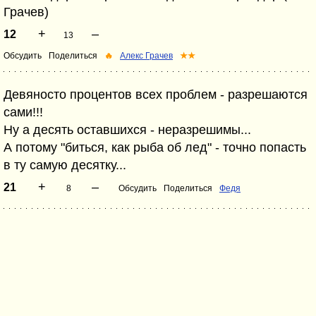
Грачев)
+
–
12
13
Обсудить
Поделиться
🔥
Алекс Грачев
★★
Девяносто процентов всех проблем - разрешаются
сами!!!
Ну а десять оставшихся - неразрешимы...
А потому "биться, как рыба об лед" - точно попасть
в ту самую десятку...
+
–
21
8
Обсудить
Поделиться
Федя