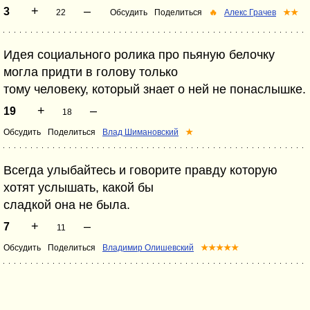
+
–
3
22
Обсудить
Поделиться
🔥
Алекс Грачев
★★
Идея социального ролика про пьяную белочку
могла придти в голову только
тому человеку, который знает о ней не понаслышке.
+
–
19
18
Обсудить
Поделиться
Влад Шимановский
★
Всегда улыбайтесь и говорите правду которую
хотят услышать, какой бы
сладкой она не была.
+
–
7
11
Обсудить
Поделиться
Владимир Олишевский
★★★★★