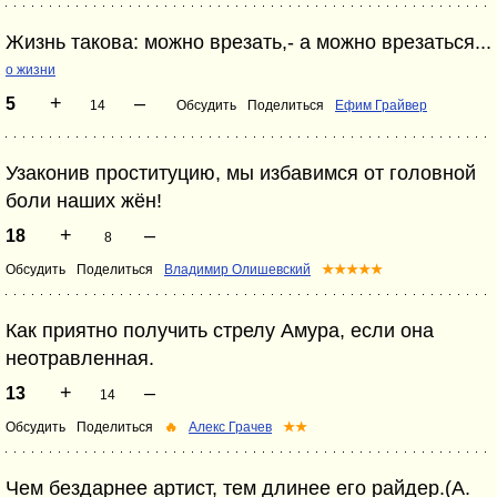
Жизнь такова: можно врезать,- а можно врезаться...
о жизни
+
–
5
14
Обсудить
Поделиться
Ефим Грайвер
Узаконив проституцию, мы избавимся от головной
боли наших жён!
+
–
18
8
Обсудить
Поделиться
Владимир Олишевский
★★★★★
Как приятно получить стрелу Амура, если она
неотравленная.
+
–
13
14
Обсудить
Поделиться
🔥
Алекс Грачев
★★
Чем бездарнее артист, тем длинее его райдер.(А.