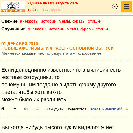
Лучшее дня 09 августа 2026
Войти
|
Регистрация
Свежие
:
анекдоты
,
истории
,
мемы
,
фразы
,
стишки
Случайные:
анекдоты
,
истории
,
мемы
,
фразы
,
стишки
01 ДЕКАБРЯ 2010
НОВЫЕ АФОРИЗМЫ И ФРАЗЫ - ОСНОВНОЙ ВЫПУСК
Меняется каждый час по результатам голосования
Если доподлинно известно, что в милиции есть
честные сотрудники, то
почему бы им тогда не выдать форму другого
цвета, чтобы хоть как-то
можно было их различать.
+
–
6
92
Обсудить
Поделиться
Влад Шимановский
★
Вы когда-нибудь лысого чукчу видели? Я нет.