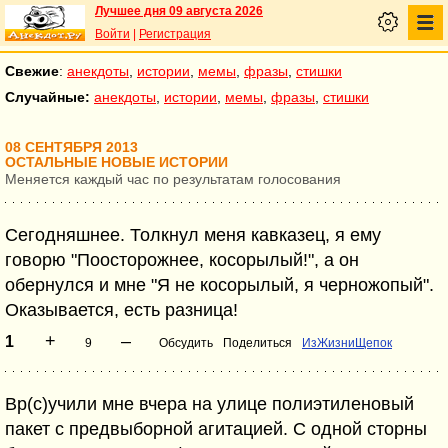
Лучшее дня 09 августа 2026
Войти
|
Регистрация
Свежие
:
анекдоты
,
истории
,
мемы
,
фразы
,
стишки
Случайные:
анекдоты
,
истории
,
мемы
,
фразы
,
стишки
08 СЕНТЯБРЯ 2013
ОСТАЛЬНЫЕ НОВЫЕ ИСТОРИИ
Меняется каждый час по результатам голосования
Сегодняшнее. Толкнул меня кавказец, я ему
говорю "Поосторожнее, косорылый!", а он
обернулся и мне "Я не косорылый, я черножопый".
Оказывается, есть разница!
+
–
1
9
Обсудить
Поделиться
ИзЖизниЩепок
Вр(с)учили мне вчера на улице полиэтиленовый
пакет с предвыборной агитацией. С одной сторны