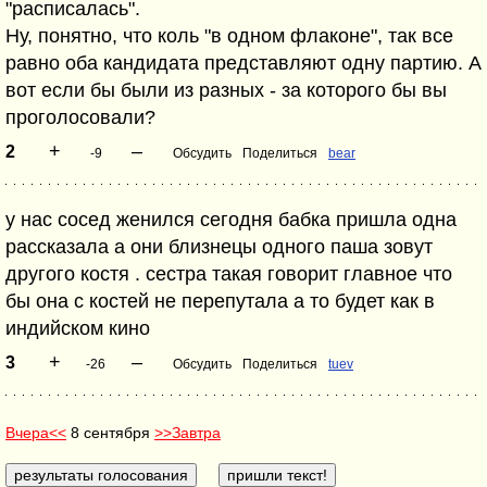
"расписалась".
Ну, понятно, что коль "в одном флаконе", так все
равно оба кандидата представляют одну партию. А
вот если бы были из разных - за которого бы вы
проголосовали?
+
–
2
-9
Обсудить
Поделиться
bear
у нас сосед женился сегодня бабка пришла одна
рассказала а они близнецы одного паша зовут
другого костя . сестра такая говорит главное что
бы она с костей не перепутала а то будет как в
индийском кино
+
–
3
-26
Обсудить
Поделиться
tuev
Вчера<<
8 сентября
>>Завтра