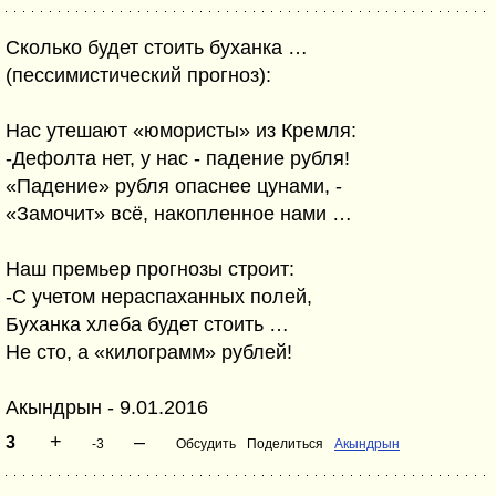
Сколько будет стоить буханка …
(пессимистический прогноз):
Нас утешают «юмористы» из Кремля:
-Дефолта нет, у нас - падение рубля!
«Падение» рубля опаснее цунами, -
«Замочит» всё, накопленное нами …
Наш премьер прогнозы строит:
-С учетом нераспаханных полей,
Буханка хлеба будет стоить …
Не сто, а «килограмм» рублей!
Акындрын - 9.01.2016
+
–
3
-3
Обсудить
Поделиться
Акындрын