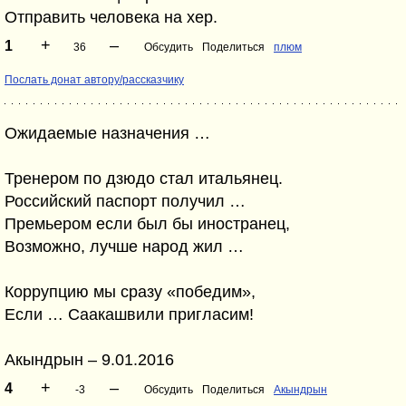
Отправить человека на хер.
+
–
1
36
Обсудить
Поделиться
плюм
Послать донат автору/рассказчику
Ожидаемые назначения …
Тренером по дзюдо стал итальянец.
Российский паспорт получил …
Премьером если был бы иностранец,
Возможно, лучше народ жил …
Коррупцию мы сразу «победим»,
Если … Саакашвили пригласим!
Акындрын – 9.01.2016
+
–
4
-3
Обсудить
Поделиться
Акындрын