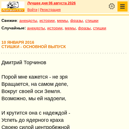
Лучшее дня 06 августа 2026
Войти
|
Регистрация
Свежие
:
анекдоты
,
истории
,
мемы
,
фразы
,
стишки
Случайные:
анекдоты
,
истории
,
мемы
,
фразы
,
стишки
10 ЯНВАРЯ 2016
СТИШКИ - ОСНОВНОЙ ВЫПУСК
Дмитрий Торчинов
Порой мне кажется - не зря
Вращается, на самом деле,
Вокруг своей оси Земля.
Возможно, мы ей надоели,
И крутится она с надеждой -
Успеть до ядерного краха
Своею силой центробежной