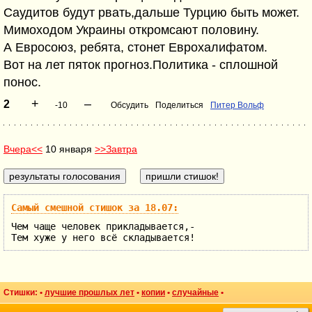
Саудитов будут рвать,дальше Турцию быть может.
Мимоходом Украины откромсают половину.
А Евросоюз, ребята, стонет Еврохалифатом.
Вот на лет пяток прогноз.Политика - сплошной
понос.
+
–
2
-10
Обсудить
Поделиться
Питер Вольф
Вчера<<
10 января
>>Завтра
Самый смешной стишок за 18.07:
Чем чаще человек прикладывается,-
Тем хуже у него всё складывается!
Стишки: •
лучшие прошлых лет
•
копии
•
случайные
•