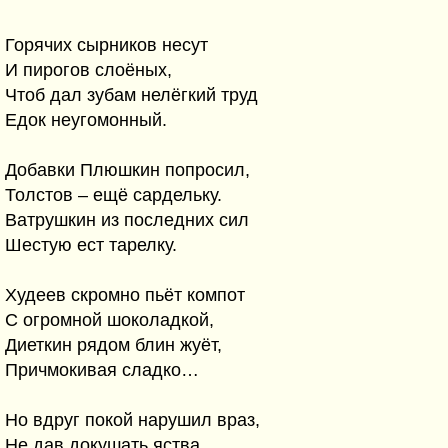
Горячих сырников несут
И пирогов слоёных,
Чтоб дал зубам нелёгкий труд
Едок неугомонный.
Добавки Плюшкин попросил,
Толстов – ещё сардельку.
Ватрушкин из последних сил
Шестую ест тарелку.
Худеев скромно пьёт компот
С огромной шоколадкой,
Диеткин рядом блин жуёт,
Причмокивая сладко…
Но вдруг покой нарушил враз,
Не дав докушать яства,