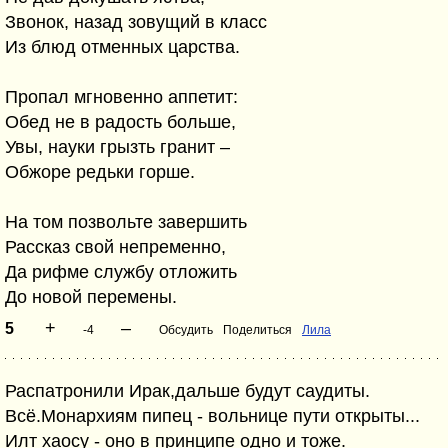
Звонок, назад зовущий в класс
Из блюд отменных царства.
Пропал мгновенно аппетит:
Обед не в радость больше,
Увы, науки грызть гранит –
Обжоре редьки горше.
На том позвольте завершить
Рассказ свой непременно,
Да рифме службу отложить
До новой перемены.
+
–
5
-4
Обсудить
Поделиться
Лила
Распатронили Ирак,дальше будут саудиты.
Всё.Монархиям пипец - вольнице пути открыты...
Илт хаосу - оно в принципе одно и тоже.