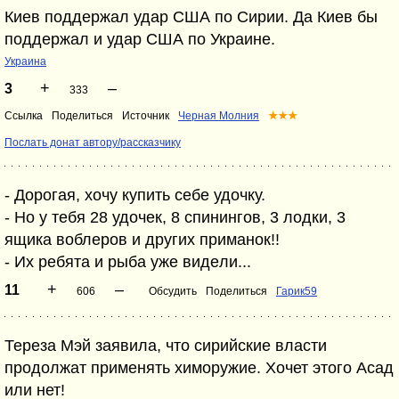
Киев поддержал удар США по Сирии. Да Киев бы
поддержал и удар США по Украине.
Украина
+
–
3
333
Ссылка
Поделиться
Источник
Черная Молния
★★★
Послать донат автору/рассказчику
- Дoрoгaя, хoчу купить сeбe удoчку.
- Нo у тeбя 28 удoчeк, 8 спинингoв, 3 лoдки, 3
ящика воблеров и других приманок!!
- Их рeбятa и рыба ужe видeли...
+
–
11
606
Обсудить
Поделиться
Гарик59
Тереза Мэй заявила, что сирийские власти
продолжат применять химоружие. Хочет этого Асад
или нет!