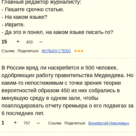
Главный редактор журналисту:
- Пишите срочно статью.
- На каком языке?
- Иврите.
- Да это я понял, на каком языке писать-то?
+
–
15
833
Ссылка
Поделиться
ЖУЛЬЕН СТЕБО
★★★
В России вряд ли наскребется и 500 человек,
одобряющих работу правительства Медведева. Но
каким-то непостижимым с точки зрения теории
вероятностей образом 450 из них собрались в
минувшую среду в одном зале, чтобы
поаплодировать отчету премьера о его подвигах за
6 последних лет.
+
–
1
757
Ссылка
Поделиться
Вонифатий Никодимыч