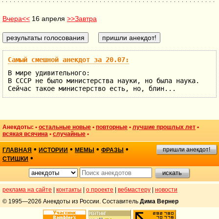
Вчера<<
16 апреля
>>Завтра
Самый смешной анекдот за 20.07:
В мире удивительного:
В СССР не было министерства науки, но была наука.
Сейчас такое министерство есть, но, блин...
Анекдоты: •
остальные новые
•
повторные
•
лучшие прошлых лет
•
всякая всячина
•
случайные
•
•
•
•
•
пришли анекдот!
ГЛАВНАЯ
ИСТОРИИ
МЕМЫ
ФРАЗЫ
•
СТИШКИ
реклама на сайте
|
контакты
|
о проекте
|
вебмастеру
|
новости
© 1995—2026 Анекдоты из России. Составитель
Дима Вернер