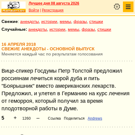
Лучшее дня 08 августа 2026
Войти
|
Регистрация
Свежие
:
анекдоты
,
истории
,
мемы
,
фразы
,
стишки
Случайные:
анекдоты
,
истории
,
мемы
,
фразы
,
стишки
16 АПРЕЛЯ 2018
СВЕЖИЕ АНЕКДОТЫ - ОСНОВНОЙ ВЫПУСК
Меняется каждый час по результатам голосования
Вице-спикер Госдумы Петр Толстой предложил
россиянам лечиться корой дуба и пить
"Боярышник" вместо американских лекарств.
Предложил, и улетел в Германию на курс лечения
от геморроя, который получил за время
плодотворной работы в Думе.
+
–
5
1260
Ссылка
Поделиться
Andrews