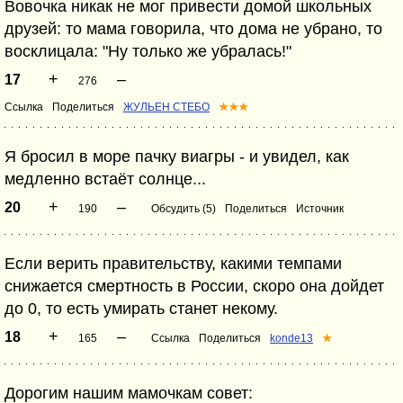
Вовочка никак не мог привести домой школьных
друзей: то мама говорила, что дома не убрано, то
восклицала: "Ну только же убралась!"
+
–
17
276
Ссылка
Поделиться
ЖУЛЬЕН СТЕБО
★★★
Я бросил в море пачку виагры - и увидел, как
медленно встаёт солнце...
+
–
20
190
Обсудить (5)
Поделиться
Источник
Если верить правительству, какими темпами
снижается смертность в России, скоро она дойдет
до 0, то есть умирать станет некому.
+
–
18
165
Ссылка
Поделиться
konde13
★
Дорогим нашим мамочкам совет: