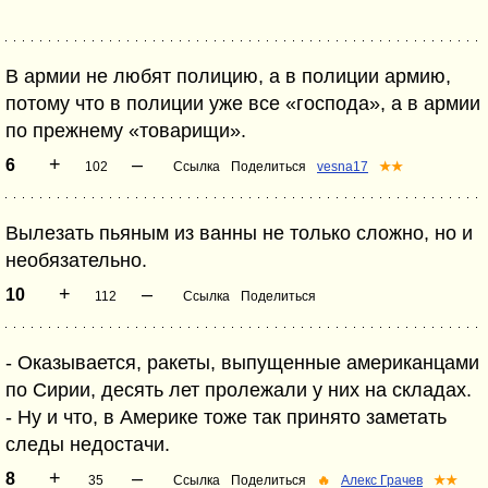
В армии не любят полицию, а в полиции армию,
потому что в полиции уже все «господа», а в армии
по прежнему «товарищи».
+
–
6
102
Ссылка
Поделиться
vesna17
★★
Вылезать пьяным из ванны не только сложно, но и
необязательно.
+
–
10
112
Ссылка
Поделиться
- Оказывается, ракеты, выпущенные американцами
по Сирии, десять лет пролежали у них на складах.
- Ну и что, в Америке тоже так принято заметать
следы недостачи.
+
–
8
35
Ссылка
Поделиться
🔥
Алекс Грачев
★★