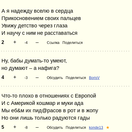
А я надежду вселю в сердца
Прикосновением своих пальцев
Увижу детство через глаза
И научу с ним не расставаться
+
–
2
-4
Ссылка
Поделиться
Ну, бабы думать-то умеют,
но думают – а нафига?
+
–
4
-3
Обсудить
Поделиться
BorisV
Что-то плохо в отношениях с Европой
И с Америкой кошмар и муки ада
Мы еб&м их пид@расов в рот и в жопу
Но они лишь только радуются гады
+
–
5
-8
Обсудить
Поделиться
konde13
★