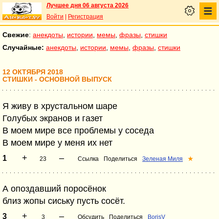
Лучшее дня 06 августа 2026
Войти
|
Регистрация
Свежие
:
анекдоты
,
истории
,
мемы
,
фразы
,
стишки
Случайные:
анекдоты
,
истории
,
мемы
,
фразы
,
стишки
12 ОКТЯБРЯ 2018
СТИШКИ - ОСНОВНОЙ ВЫПУСК
Я живу в хрустальном шаре
Голубых экранов и газет
В моем мире все проблемы у соседа
В моем мире у меня их нет
+
–
1
23
Ссылка
Поделиться
Зеленая Миля
★
А опоздавший поросёнок
близ жопы сиську пусть сосёт.
+
–
3
3
Обсудить
Поделиться
BorisV