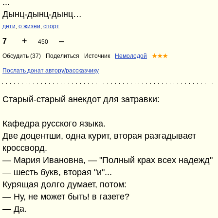
...
Дынц-дынц-дынц…
дети
,
о жизни
,
спорт
+
–
7
450
Обсудить (37)
Поделиться
Источник
Немолодой
★★★
Послать донат автору/рассказчику
Старый-старый анекдот для затравки:
Кафедра русского языка.
Две доцентши, одна курит, вторая разгадывает
кроссворд.
— Мария Ивановна, — "Полный крах всех надежд"
— шесть букв, вторая "и"...
Курящая долго думает, потом:
— Ну, не может быть! в газете?
— Да.