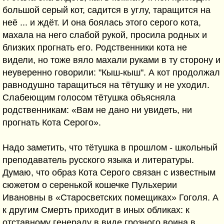
большой серый кот, садится в углу, таращится на
неё ... и ждёт. И она боялась этого серого кота,
махала на него слабой рукой, просила родных и
близких прогнать его. Родственники кота не
видели, но тоже вяло махали руками в ту сторону и
неуверенно говорили: "Кыш-кыш". А кот продолжал
равнодушно таращиться на тётушку и не уходил.
Слабеющим голосом тётушка объясняла
родственникам: «Вам не дано ни увидеть, ни
прогнать Кота Серого».
Надо заметить, что тётушка в прошлом - школьный
преподаватель русского языка и литературы.
Думаю, что образ Кота Серого связан с известным
сюжетом о серенькой кошечке Пульхерии
Ивановны в «Старосветских помещиках» Гоголя. А
к другим Смерть приходит в иных обликах: к
отставному генералу в виде грозного воина в