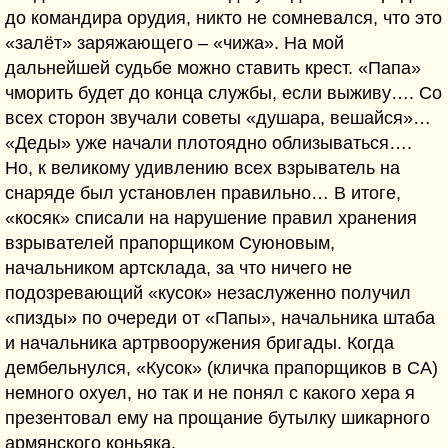
до командира орудия, никто не сомневался, что это
«залёт» заряжающего – «чижа». На мой
дальнейшей судьбе можно ставить крест. «Папа»
чморить будет до конца службы, если выживу…. Со
всех сторон звучали советы «душара, вешайся»…
«Деды» уже начали плотоядно облизываться….
Но, к великому удивлению всех взрыватель на
снаряде был установлен правильно… В итоге,
«косяк» списали на нарушение правил хранения
взрывателей прапорщиком Суюновым,
начальником артсклада, за что ничего не
подозревающий «кусок» незаслуженно получил
«пизды» по очереди от «Папы», начальника штаба
и начальника артрвооружения бригады. Когда
дембельнулся, «Кусок» (кличка прапорщиков в СА)
немного охуел, но так и не понял с какого хера я
презентовал ему на прощание бутылку шикарного
армянского коньяка.