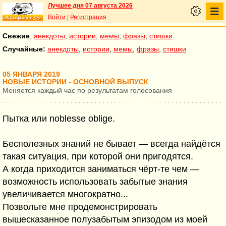
Лучшее дня 07 августа 2026
Войти
|
Регистрация
Свежие
:
анекдоты
,
истории
,
мемы
,
фразы
,
стишки
Случайные:
анекдоты
,
истории
,
мемы
,
фразы
,
стишки
05 ЯНВАРЯ 2019
НОВЫЕ ИСТОРИИ - ОСНОВНОЙ ВЫПУСК
Меняется каждый час по результатам голосования
Пытка или noblesse oblige.
Бесполезных знаний не бывает — всегда найдётся
такая ситуация, при которой они пригодятся.
А когда приходится заниматься чёрт-те чем —
возможность использовать забытые знания
увеличивается многократно...
Позвольте мне продемонстрировать
вышесказанное полузабытым эпизодом из моей