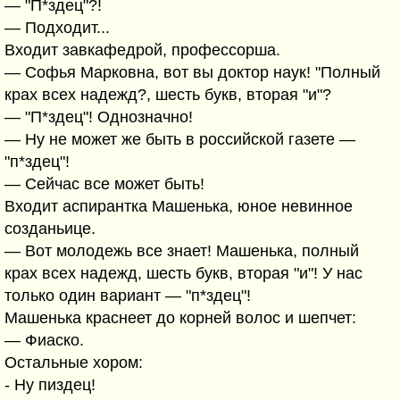
— "П*здец"?!
— Подходит...
Входит завкафедрой, профессорша.
— Софья Марковна, вот вы доктор наук! "Полный
крах всех надежд?, шесть букв, вторая "и"?
— "П*здец"! Однозначно!
— Ну не может же быть в российской газете —
"п*здец"!
— Сейчас все может быть!
Входит аспирантка Машенька, юное невинное
созданьице.
— Вот молодежь все знает! Машенька, полный
крах всех надежд, шесть букв, вторая "и"! У нас
только один вариант — "п*здец"!
Машенька краснеет до корней волос и шепчет:
— Фиаско.
Остальные хором:
- Ну пиздец!