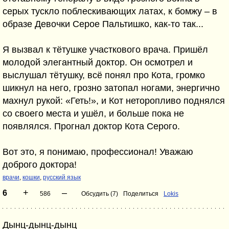
серых тускло поблескивающих латах, к бомжу – в
образе Девочки Серое Пальтишко, как-то так...
Я вызвал к тётушке участкового врача. Пришёл
молодой элегантный доктор. Он осмотрел и
выслушал тётушку, всё понял про Кота, громко
шикнул на него, грозно затопал ногами, энергично
махнул рукой: «Геть!», и Кот неторопливо поднялся
со своего места и ушёл, и больше пока не
появлялся. Прогнал доктор Кота Серого.
Вот это, я понимаю, профессионал! Уважаю
доброго доктора!
врачи
,
кошки
,
русский язык
+
–
6
586
Обсудить (7)
Поделиться
Lokis
Дынц-дынц-дынц