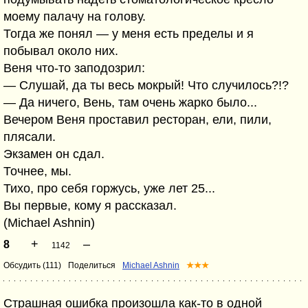
моему палачу на голову.
Тогда же понял — у меня есть пределы и я
побывал около них.
Веня что-то заподозрил:
— Слушай, да ты весь мокрый! Что случилось?!?
— Да ничего, Вень, там очень жарко было...
Вечером Веня проставил ресторан, ели, пили,
плясали.
Экзамен он сдал.
Точнее, мы.
Тихо, про себя горжусь, уже лет 25...
Вы первые, кому я рассказал.
(Michael Ashnin)
+
–
8
1142
Обсудить (111)
Поделиться
Michael Ashnin
★★★
Страшная ошибка произошла как-то в одной