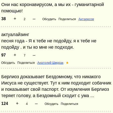
Они нас коронавирусом, а мы их - гуманитарной
помощью!
+
–
38
2
Обсудить
Поделиться
Антаресов
актуалайзинг
песня года - Я к тебе не подойду, я к тебе не
подойду . и ты ко мне не подходи.
+
–
97
7
Обсудить
Поделиться
Анатолий Шмурак
★
Берлиоз доказывает Бездомному, что никакого
Иисуса не существует. Тут к ним подходит собачник
и показывает свой паспорт. От изумления Берлиоз
теряет голову, а Бездомный сходит с ума ...
+
–
124
4
Обсудить
Поделиться