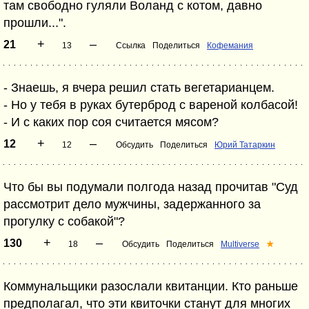
там свободно гуляли Воланд с котом, давно
прошли...".
+
–
21
13
Ссылка
Поделиться
Кофемания
- Знаешь, я вчера решил стать вегетарианцем.
- Но у тебя в руках бутерброд с вареной колбасой!
- И с каких пор соя считается мясом?
+
–
12
12
Обсудить
Поделиться
Юрий Татаркин
Что бы вы подумали полгода назад прочитав "Суд
рассмотрит дело мужчины, задержанного за
прогулку с собакой"?
+
–
130
18
Обсудить
Поделиться
Multiverse
★
Коммунальщики разослали квитанции. Кто раньше
предполагал, что эти квиточки станут для многих