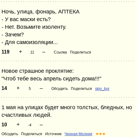
Ночь, улица, фонарь, АПТЕКА
- У вас маски есть?
- Нет. Возьмите изоленту.
- Зачем?
- Для самоизоляции...
+
–
119
11
Ссылка
Поделиться
Новое страшное проклятие:
"Чтоб тебе весь апрель сидеть дома!!!"
+
–
14
5
Обсудить
Поделиться
skio_bor
1 мая на улицах будет много толстых, бледных, но
счастливых людей.
+
–
10
-4
Обсудить
Поделиться
Источник
Черная Молния
★★★