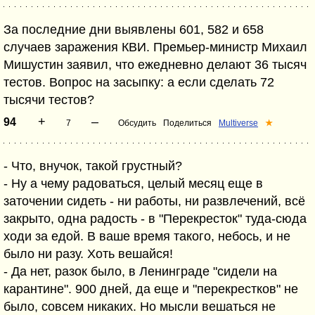
За последние дни выявлены 601, 582 и 658
случаев заражения КВИ. Премьер-министр Михаил
Мишустин заявил, что ежедневно делают 36 тысяч
тестов. Вопрос на засыпку: а если сделать 72
тысячи тестов?
+
–
94
7
Обсудить
Поделиться
Multiverse
★
- Что, внучок, такой грустный?
- Ну а чему радоваться, целый месяц еще в
заточении сидеть - ни работы, ни развлечений, всё
закрыто, одна радость - в "Перекресток" туда-сюда
ходи за едой. В ваше время такого, небось, и не
было ни разу. Хоть вешайся!
- Да нет, разок было, в Ленинграде "сидели на
карантине". 900 дней, да еще и "перекрестков" не
было, совсем никаких. Но мысли вешаться не