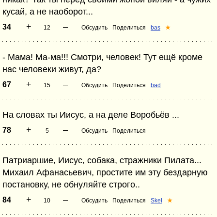
кусай, а не наоборот...
+
–
34
12
Обсудить
Поделиться
bas
★
- Мама! Ма-ма!!! Смотри, человек! Тут ещё кроме
нас человеки живут, да?
+
–
67
15
Обсудить
Поделиться
bad
На словах ты Иисус, а на деле Воробьёв ...
+
–
78
5
Обсудить
Поделиться
Патриаршие, Иисус, собака, стражники Пилата...
Михаил Афанасьевич, простите им эту бездарную
постановку, не обнуляйте строго..
+
–
84
10
Обсудить
Поделиться
Skel
★