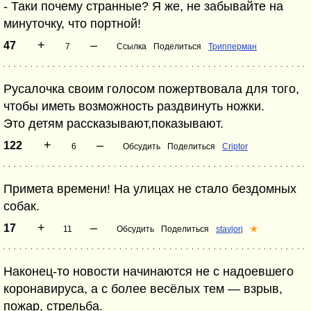
- Таки почему странные? Я же, не забывайте на
минуточку, что портной!
+
–
47
7
Ссылка
Поделиться
Трипперман
Русалочка своим голосом пожертвовала для того,
чтобы иметь возможность раздвинуть ножки.
Это детям рассказывают,показывают.
+
–
122
6
Обсудить
Поделиться
Criptor
Примета времени! На улицах не стало бездомных
собак.
+
–
17
11
Обсудить
Поделиться
stavjorj
★
Наконец-то новости начинаются не с надоевшего
коронавируса, а с более весёлых тем — взрыв,
пожар, стрельба.