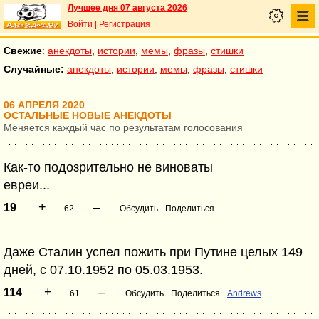
Лучшее дня 07 августа 2026
Войти
|
Регистрация
Свежие
:
анекдоты
,
истории
,
мемы
,
фразы
,
стишки
Случайные:
анекдоты
,
истории
,
мемы
,
фразы
,
стишки
06 АПРЕЛЯ 2020
ОСТАЛЬНЫЕ НОВЫЕ АНЕКДОТЫ
Меняется каждый час по результатам голосования
Как-то подозрительно не виноваты
евреи...
+
–
19
62
Обсудить
Поделиться
Даже Сталин успел пожить при Путине целых 149
дней, с 07.10.1952 по 05.03.1953.
+
–
114
61
Обсудить
Поделиться
Andrews