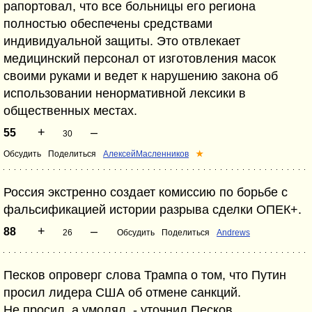
рапортовал, что все больницы его региона
полностью обеспечены средствами
индивидуальной защиты. Это отвлекает
медицинский персонал от изготовления масок
своими руками и ведет к нарушению закона об
использовании ненормативной лексики в
общественных местах.
+
–
55
30
Обсудить
Поделиться
АлексейМасленников
★
Россия экстренно создает комиссию по борьбе с
фальсификацией истории разрыва сделки ОПЕК+.
+
–
88
26
Обсудить
Поделиться
Andrews
Песков опроверг слова Трампа о том, что Путин
просил лидера США об отмене санкций.
Не просил, а умолял, - уточнил Песков.