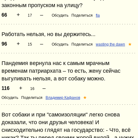
законным пропуском на улицу?
+
–
66
17
Обсудить
Поделиться
fla
Работать нельзя, но вы держитесь...
+
–
96
15
Обсудить
Поделиться
wasting the dawn
★
Пандемия вернула нас к самым мрачным
временам патриархата – то есть, жену сейчас
выгуливать нельзя, а вот собаку можно.
+
–
116
16
Обсудить
Поделиться
Владимир Кафанов
★
Вот собаки и при "самоизоляции" легко снова
доказали, что они друзья человека! И
снисходительно глядят на государство: - Что, всё
никак? Так ты перед своими жопой виляй - а чужих