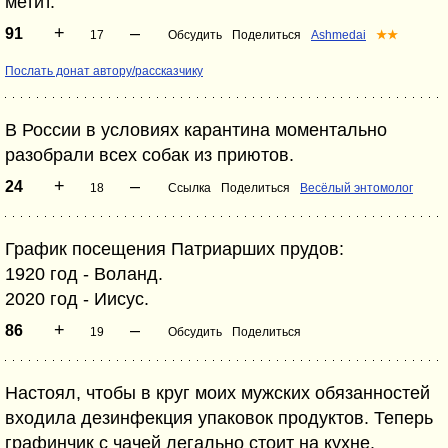
метит.
+
–
91
17
Обсудить
Поделиться
Ashmedai
★★
Послать донат автору/рассказчику
В России в условиях карантина моментально
разобрали всех собак из приютов.
+
–
24
18
Ссылка
Поделиться
Весёлый энтомолог
График посещения Патриарших прудов:
1920 год - Воланд.
2020 год - Иисус.
+
–
86
19
Обсудить
Поделиться
Настоял, чтобы в круг моих мужских обязанностей
входила дезинфекция упаковок продуктов. Теперь
графинчик с чачей легально стоит на кухне.