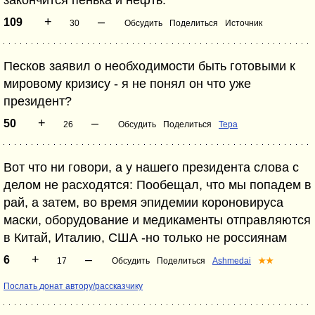
закончится пенька и нефть.
+
–
109
30
Обсудить
Поделиться
Источник
Песков заявил о необходимости быть готовыми к
мировому кризису - я не понял он что уже
президент?
+
–
50
26
Обсудить
Поделиться
Tepa
Вот что ни говори, а у нашего президента слова с
делом не расходятся: Пообещал, что мы попадем в
рай, а затем, во время эпидемии короновируса
маски, оборудование и медикаменты отправляются
в Китай, Италию, США -но только не россиянам
+
–
6
17
Обсудить
Поделиться
Ashmedai
★★
Послать донат автору/рассказчику