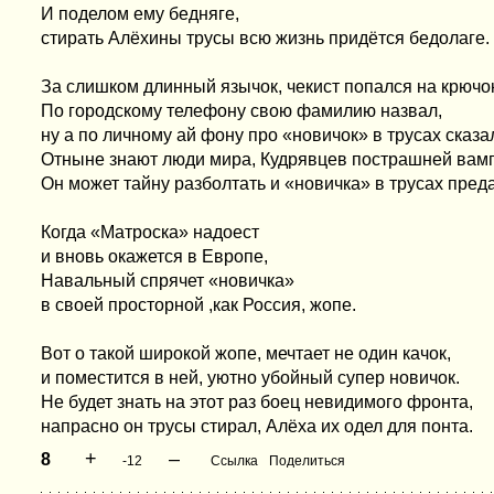
И поделом ему бедняге,
стирать Алёхины трусы всю жизнь придётся бедолаге.
За слишком длинный язычок, чекист попался на крючок
По городскому телефону свою фамилию назвал,
ну а по личному ай фону про «новичок» в трусах сказа
Отныне знают люди мира, Кудрявцев пострашней вам
Он может тайну разболтать и «новичка» в трусах преда
Когда «Матроска» надоест
и вновь окажется в Европе,
Навальный спрячет «новичка»
в своей просторной ,как Россия, жопе.
Вот о такой широкой жопе, мечтает не один качок,
и поместится в ней, уютно убойный супер новичок.
Не будет знать на этот раз боец невидимого фронта,
напрасно он трусы стирал, Алёха их одел для понта.
+
–
8
-12
Ссылка
Поделиться