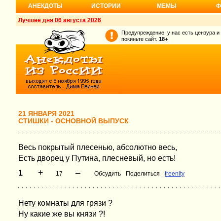
АНЕКДОТЫ
ИСТОРИИ
МЕМЫ
Ф
Лучшее дня 06 августа 2026
Предупреждение: у нас есть цензура и
покиньте сайт.
18+
21 ЯНВАРЯ 2021
СТИШКИ - ОСНОВНОЙ ВЫПУСК
Весь покрытый плесенью, абсолютно весь,
Есть дворец у Путина, плесневый, но есть!
+
–
1
17
Обсудить
Поделиться
freenity
Нету комнаты для грязи ?
Ну какие же вы князи ?!