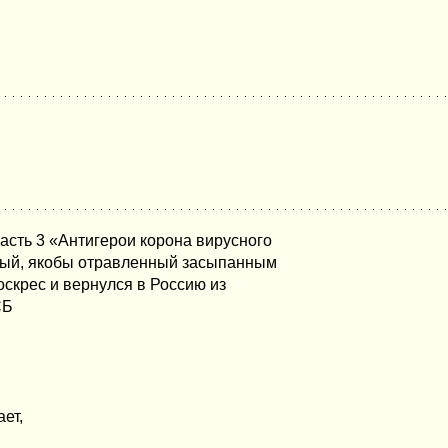
асть 3 «Антигерои корона вирусного
ный, якобы отравленный засыпанным
оскрес и вернулся в Россию из
СБ
ет,