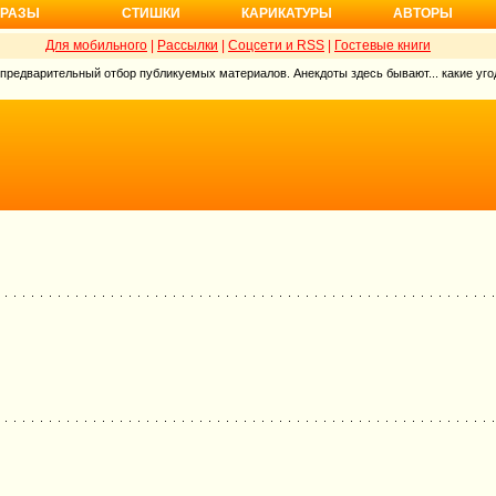
РАЗЫ
СТИШКИ
КАРИКАТУРЫ
АВТОРЫ
Для мобильного
|
Рассылки
|
Соцсети и RSS
|
Гостевые книги
 предварительный отбор публикуемых материалов. Анекдоты здесь бывают... какие угод