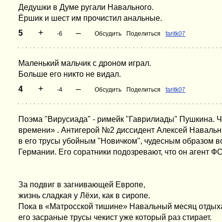
Дедушки в Думе ругали Навального.
Ёршик и шест им прочистил анальные.
+
–
5
-6
Обсудить
Поделиться
faritk07
Маленький мальчик с дроном играл.
Больше его никто не видал.
+
–
4
-4
Обсудить
Поделиться
faritk07
Поэма "Вирусиада" - римейк "Гаврилиады" Пушкина. Ч
времени» . Антигерой №2 диссидент Алексей Наваль
в его трусы убойным "Новичком", чудесным образом в
Германии. Его соратники подозревают, что он агент Ф
За подвиг в загнивающей Европе,
жизнь сладкая у Лёхи, как в сиропе.
Пока в «Матросской тишине» Навальный месяц отдыха
его засраные трусы чекист уже который раз стирает.