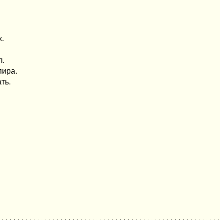
.
л.
пира.
ть.