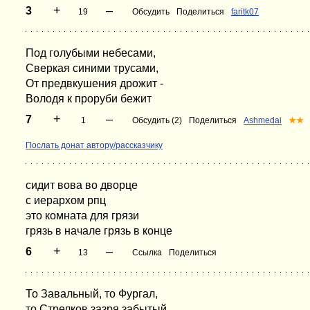
+
–
3
19
Обсудить
Поделиться
faritk07
Под голубыми небесами,
Сверкая синими трусами,
От предвкушения дрожит -
Володя к проруби бежит
+
–
7
1
Обсудить (2)
Поделиться
Ashmedai
★★
Послать донат автору/рассказчику
сидит вова во дворце
с иерархом рпц
это комната для грязи
грязь в начале грязь в конце
+
–
6
13
Ссылка
Поделиться
То Завальный, то Фургал,
то Стрелков зазря забытый...