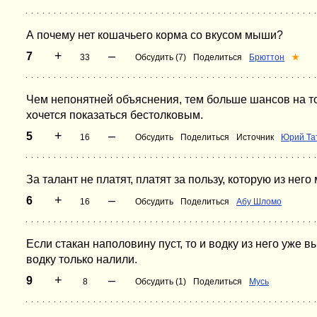
А почему нет кошачьего корма со вкусом мыши?
+
–
7
33
Обсудить (7)
Поделиться
Брюттон
★
Чем непонятней объяснения, тем больше шансов на то,
хочется показаться бестолковым.
+
–
5
16
Обсудить
Поделиться
Источник
Юрий Та
За талант не платят, платят за пользу, которую из него
+
–
6
16
Обсудить
Поделиться
Абу Шломо
Если стакан наполовину пуст, то и водку из него уже в
водку только налили.
+
–
9
8
Обсудить (1)
Поделиться
Мусь