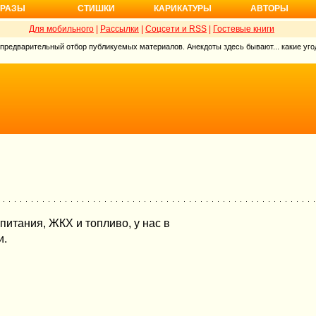
РАЗЫ
СТИШКИ
КАРИКАТУРЫ
АВТОРЫ
Для мобильного
|
Рассылки
|
Соцсети и RSS
|
Гостевые книги
 предварительный отбор публикуемых материалов. Анекдоты здесь бывают... какие угод
питания, ЖКХ и топливо, у нас в
и.