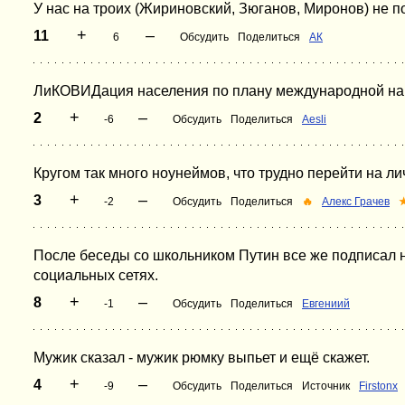
У нас на троих (Жириновский, Зюганов, Миронов) не пол
+
–
11
6
Обсудить
Поделиться
АК
ЛиКОВИДация населения по плану международной на
+
–
2
-6
Обсудить
Поделиться
Aesli
Кругом так много ноунеймов, что трудно перейти на ли
+
–
3
-2
Обсудить
Поделиться
🔥
Алекс Грачев
После беседы со школьником Путин все же подписал не
социальных сетях.
+
–
8
-1
Обсудить
Поделиться
Евгениий
Мужик сказал - мужик рюмку выпьет и ещё скажет.
+
–
4
-9
Обсудить
Поделиться
Источник
Firstonx