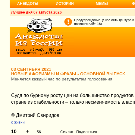
АНЕКДОТЫ
ИСТОРИИ
МЕМЫ
Ф
Лучшее дня 07 августа 2026
Предупреждение: у нас есть цензура и
покиньте сайт.
18+
03 СЕНТЯБРЯ 2021
НОВЫЕ АФОРИЗМЫ И ФРАЗЫ - ОСНОВНОЙ ВЫПУСК
Меняется каждый час по результатам голосования
Судя по бурному росту цен на большинство продуктов 
стране из стабильности – только несменяемость власт
© Дмитрий Свиридов
о жизни
+
–
10
56
Ссылка
Поделиться