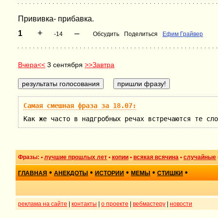
Прививка- прибавка.
+
–
1
-14
Обсудить
Поделиться
Ефим Грайвер
Вчера<<
3 сентября
>>Завтра
Самая смешная фраза за 18.07:
Как же часто в надгробных речах встречаются те сло
Фразы: •
лучшие прошлых лет
•
копии
•
всякая всячина
•
случайные
•
•
•
•
•
ГЛАВНАЯ
АНЕКДОТЫ
ИСТОРИИ
МЕМЫ
СТИШКИ
реклама на сайте
|
контакты
|
о проекте
|
вебмастеру
|
новости