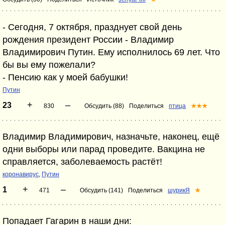
- Сегодня, 7 октября, празднует свой день
рождения президент России - Владимир
Владимирович Путин. Ему исполнилось 69 лет. Что
бы вы ему пожелали?
- Пенсию как у моей бабушки!
Путин
+
–
23
830
Обсудить (88)
Поделиться
птица
★★★
Владимир Владимирович, назначьте, наконец, ещё
одни выборы или парад проведите. Вакцина не
справляется, заболеваемость растёт!
коронавирус
,
Путин
+
–
1
471
Обсудить (141)
Поделиться
шурикЯ
★
Попадает Гагарин в наши дни: