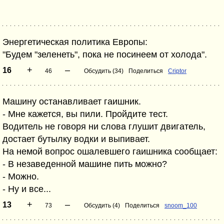
Энергетическая политика Европы:
"Будем "зеленеть", пока не посинеем от холода".
+
–
16
46
Обсудить (34)
Поделиться
Criptor
Машину останавливает гаишник.
- Мне кажется, вы пили. Пройдите тест.
Водитель не говоря ни слова глушит двигатель,
достает бутылку водки и выпивает.
На немой вопрос ошалевшего гаишника сообщает:
- В незаведенной машине пить можно?
- Можно.
- Ну и все...
+
–
13
73
Обсудить (4)
Поделиться
snoom_100