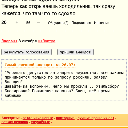
Теперь как открываешь холодильник, так сразу
кажется, что там что-то сдохло
+
–
20
-56
Обсудить (2)
Поделиться
Источник
Вчера<<
8 октября
>>Завтра
Самый смешной анекдот за 26.07:
"Упрекать депутатов за запреты неуместно, все законы
принимаются только по запросу россиян, заявил
Володин".
Давайте-ка вспомним, чего мы просили... Утильсбор?
Блокировки? Повышение налогов? Блин, всё время
забываю
Анекдоты: •
остальные новые
•
повторные
•
лучшие прошлых лет
•
всякая всячина
•
случайные
•