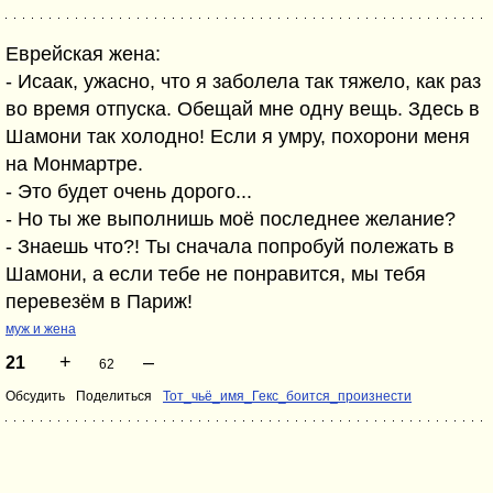
Еврейская жена:
- Исаак, ужасно, что я заболела так тяжело, как раз
во время отпуска. Обещай мне одну вещь. Здесь в
Шамони так холодно! Если я умру, похорони меня
на Монмартре.
- Это будет очень дорого...
- Но ты же выполнишь моё последнее желание?
- Знаешь что?! Ты сначала попробуй полежать в
Шамони, а если тебе не понравится, мы тебя
перевезём в Париж!
муж и жена
+
–
21
62
Обсудить
Поделиться
Тот_чьё_имя_Гекс_боится_произнести