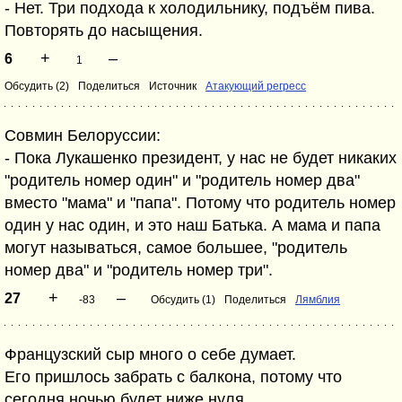
- Нет. Три подхода к холодильнику, подъём пива.
Повторять до насыщения.
+
–
6
1
Обсудить (2)
Поделиться
Источник
Атакующий регресс
Совмин Белоруссии:
- Пока Лукашенко президент, у нас не будет никаких
"родитель номер один" и "родитель номер два"
вместо "мама" и "папа". Потому что родитель номер
один у нас один, и это наш Батька. А мама и папа
могут называться, самое большее, "родитель
номер два" и "родитель номер три".
+
–
27
-83
Обсудить (1)
Поделиться
Лямблия
Французский сыр много о себе думает.
Его пришлось забрать с балкона, потому что
сегодня ночью будет ниже нуля.