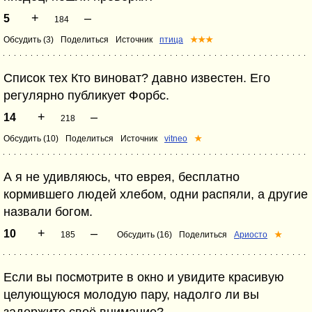
+
–
5
184
Обсудить (3)
Поделиться
Источник
птица
★★★
Список тех Кто виноват? давно известен. Его
регулярно публикует Форбс.
+
–
14
218
Обсудить (10)
Поделиться
Источник
vitneo
★
А я не удивляюсь, что еврея, бесплатно
кормившего людей хлебом, одни распяли, а другие
назвали богом.
+
–
10
185
Обсудить (16)
Поделиться
Ариосто
★
Если вы посмотрите в окно и увидите красивую
целующуюся молодую пару, надолго ли вы