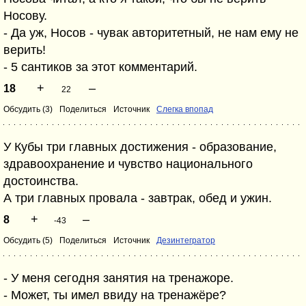
Носову.
- Да уж, Носов - чувак авторитетный, не нам ему не
верить!
- 5 сантиков за этот комментарий.
+
–
18
22
Обсудить (3)
Поделиться
Источник
Слегка впопад
У Кубы три главных достижения - образование,
здравоохранение и чувство национального
достоинства.
А три главных провала - завтрак, обед и ужин.
+
–
8
-43
Обсудить (5)
Поделиться
Источник
Дезинтегратор
- У меня сегодня занятия на тренажоре.
- Может, ты имел ввиду на тренажёре?