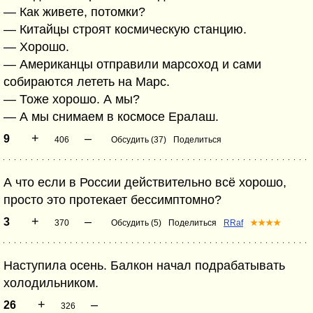
— Как живете, потомки?
— Китайцы строят космическую станцию.
— Хорошо.
— Американцы отправили марсоход и сами
собираются лететь на Марс.
— Тоже хорошо. А мы?
— А мы снимаем в космосе Ералаш.
+
–
9
406
Обсудить (37)
Поделиться
А что если в России действительно всё хорошо,
просто это протекает бессимптомно?
+
–
3
370
Обсудить (5)
Поделиться
RRaf
★★★★
Наступила осень. Балкон начал подрабатывать
холодильником.
+
–
26
326