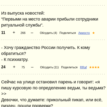
Из выпуска новостей:
"Первыми на место аварии прибыли сотрудники
ритуальной службы".
+
–
11
266
Обсудить (4)
Поделиться
Ариосто
★
- Хочу гражданство России получить. К кому
обратиться?
- К психиатру.
+
–
24
75
Обсудить (11)
Поделиться
RRaf
★★★★
Сейчас на улице остановил парень и говорит: «я
пишу курсовую по определению ведьм, ты ведьма?
>>
Девочки, что думаете: прикольный пикап, или всё,
пиздец, пошли проверки?