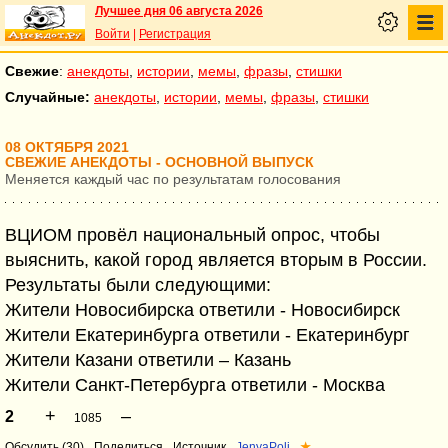
Лучшее дня 06 августа 2026
Войти
|
Регистрация
Свежие
:
анекдоты
,
истории
,
мемы
,
фразы
,
стишки
Случайные:
анекдоты
,
истории
,
мемы
,
фразы
,
стишки
08 ОКТЯБРЯ 2021
СВЕЖИЕ АНЕКДОТЫ - ОСНОВНОЙ ВЫПУСК
Меняется каждый час по результатам голосования
ВЦИОМ провёл национальный опрос, чтобы
выяснить, какой город является вторым в России.
Результаты были следующими:
Жители Новосибирска ответили - Новосибирск
Жители Екатеринбурга ответили - Екатеринбург
Жители Казани ответили – Казань
Жители Санкт-Петербурга ответили - Москва
+
–
2
1085
Обсудить (30)
Поделиться
Источник
JenyaPoli
★