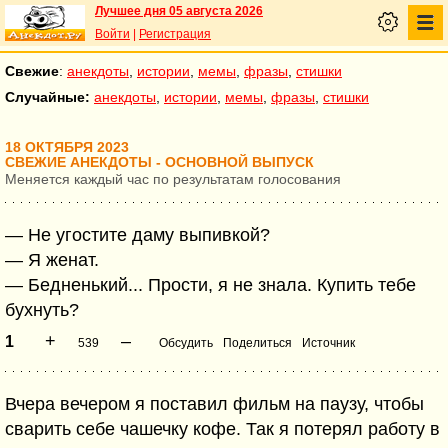
Лучшее дня 05 августа 2026
Войти
|
Регистрация
Свежие
:
анекдоты
,
истории
,
мемы
,
фразы
,
стишки
Случайные:
анекдоты
,
истории
,
мемы
,
фразы
,
стишки
18 ОКТЯБРЯ 2023
СВЕЖИЕ АНЕКДОТЫ - ОСНОВНОЙ ВЫПУСК
Меняется каждый час по результатам голосования
— Не угостите даму выпивкой?
— Я женат.
— Бедненький... Прости, я не знала. Купить тебе
бухнуть?
+
–
1
539
Обсудить
Поделиться
Источник
Вчера вечером я поставил фильм на паузу, чтобы
сварить себе чашечку кофе. Так я потерял работу в