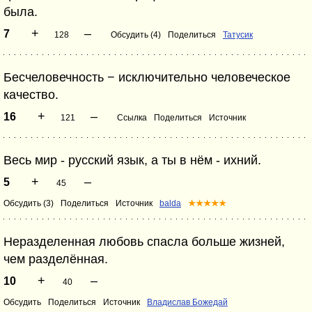
была.
+
–
7
128
Обсудить (4)
Поделиться
Татусик
Бесчеловечность − исключительно человеческое
качество.
+
–
16
121
Ссылка
Поделиться
Источник
Весь мир - русский язык, а ты в нём - ихний.
+
–
5
45
Обсудить (3)
Поделиться
Источник
balda
★★★★★
Неразделенная любовь спасла больше жизней,
чем разделённая.
+
–
10
40
Обсудить
Поделиться
Источник
Владислав Божедай