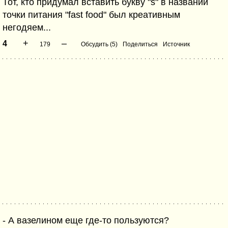
Тот, кто придумал вставить букву "s" в названии
точки питания "fast food" был креативным
негодяем...
+
–
4
179
Обсудить (5)
Поделиться
Источник
- А вазелином еще где-то пользуются?