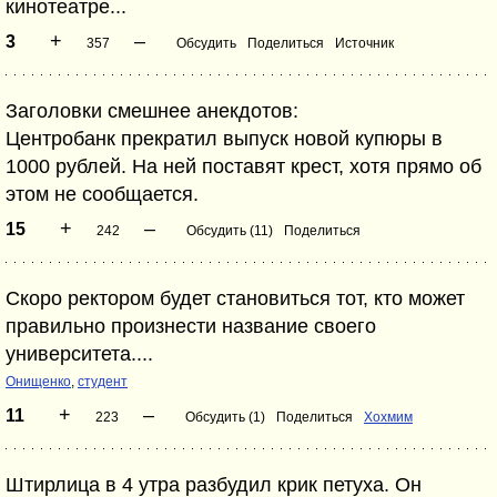
кинотеатре...
+
–
3
357
Обсудить
Поделиться
Источник
Заголовки смешнее анекдотов:
Центробанк прекратил выпуск новой купюры в
1000 рублей. На ней поставят крест, хотя прямо об
этом не сообщается.
+
–
15
242
Обсудить (11)
Поделиться
Скоро ректором будет становиться тот, кто может
правильно произнести название своего
университета....
Онищенко
,
студент
+
–
11
223
Обсудить (1)
Поделиться
Хохмим
Штирлица в 4 утра разбудил крик петуха. Он