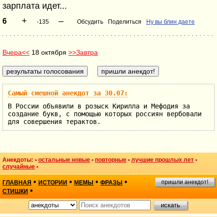
зарплата идет...
+
–
6
-135
Обсудить
Поделиться
Ну вы блин даете
Вчера<<
18 октября
>>Завтра
Самый смешной анекдот за 30.07:
В России объявили в розыск Кирилла и Мефодия за
создание букв, с помощью которых россиян вербовали
для совершения терактов.
Анекдоты: •
остальные новые
•
повторные
•
лучшие прошлых лет
•
случайные
•
•
•
•
•
пришли анекдот!
ГЛАВНАЯ
ИСТОРИИ
МЕМЫ
ФРАЗЫ
•
СТИШКИ