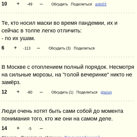
+
–
10
-49
Обсудить
Поделиться
asto03
Те, кто носил маски во время пандемии, их и
сейчас в толпе легко отличить:
- по их ушам.
+
–
6
-113
Обсудить (3)
Поделиться
В Москве с отоплением полный порядок. Несмотря
на сильные морозы, на "голой вечеринке" никто не
замёрз.
+
–
12
-80
Обсудить (1)
Поделиться
glazun
Люди очень хотят быть сами собой до момента
понимания того, кто же они на самом деле.
+
–
14
-5