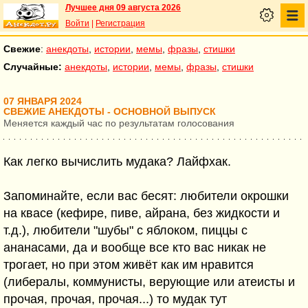
Лучшее дня 09 августа 2026
Войти
|
Регистрация
Свежие
:
анекдоты
,
истории
,
мемы
,
фразы
,
стишки
Случайные:
анекдоты
,
истории
,
мемы
,
фразы
,
стишки
07 ЯНВАРЯ 2024
СВЕЖИЕ АНЕКДОТЫ - ОСНОВНОЙ ВЫПУСК
Меняется каждый час по результатам голосования
Как легко вычислить мудака? Лайфхак⁠⁠.
Запоминайте, если вас бесят: любители окрошки
на квасе (кефире, пиве, айрана, без жидкости и
т.д.), любители "шубы" с яблоком, пиццы с
ананасами, да и вообще все кто вас никак не
трогает, но при этом живёт как им нравится
(либералы, коммунисты, верующие или атеисты и
прочая, прочая, прочая...) то мудак тут