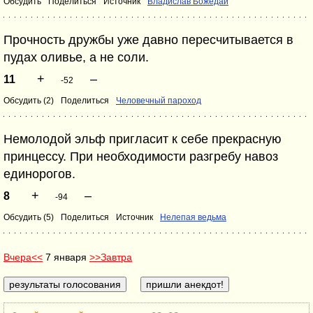
Обсудить
Поделиться
Источник
Владислав Божедай
Прочность дружбы уже давно пересчитывается в
пудах оливье, а не соли.
+
–
11
-52
Обсудить (2)
Поделиться
Человечный пароход
Немолодой эльф пригласит к себе прекрасную
принцессу. При необходимости разгребу навоз
единорогов.
+
–
8
-94
Обсудить (5)
Поделиться
Источник
Нелепая ведьма
Вчера<<
7 января
>>Завтра