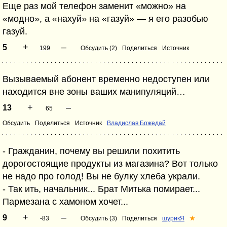
Еще раз мой телефон заменит «можно» на
«модно», а «нахуй» на «газуй» — я его разобью
газуй.
+
–
5
199
Обсудить (2)
Поделиться
Источник
Вызываемый абонент временно недоступен или
находится вне зоны ваших манипуляций…
+
–
13
65
Обсудить
Поделиться
Источник
Владислав Божедай
- Гражданин, почему вы решили похитить
дорогостоящие продукты из магазина? Вот только
не надо про голод! Вы не булку хлеба украли.
- Так ить, начальник... Брат Митька помирает...
Пармезана с хамоном хочет...
+
–
9
-83
Обсудить (3)
Поделиться
шурикЯ
★