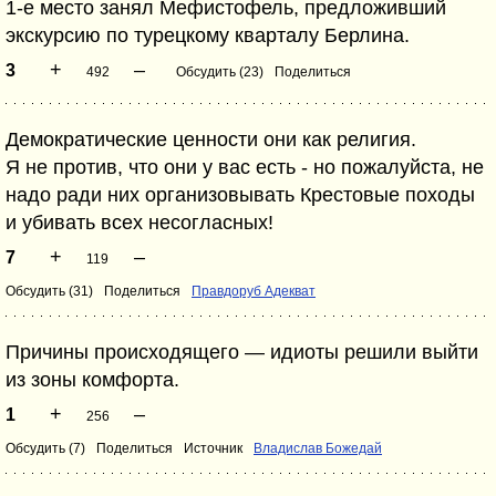
1-е место занял Мефистофель, предложивший
экскурсию по турецкому кварталу Берлина.
+
–
3
492
Обсудить (23)
Поделиться
Демократические ценности они как религия.
Я не против, что они у вас есть - но пожалуйста, не
надо ради них организовывать Крестовые походы
и убивать всех несогласных!
+
–
7
119
Обсудить (31)
Поделиться
Правдоруб Адекват
Причины происходящего — идиоты решили выйти
из зоны комфорта.
+
–
1
256
Обсудить (7)
Поделиться
Источник
Владислав Божедай