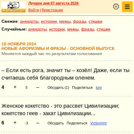
Лучшее дня 07 августа 2026
Войти
|
Регистрация
Свежие
:
анекдоты
,
истории
,
мемы
,
фразы
,
стишки
Случайные:
анекдоты
,
истории
,
мемы
,
фразы
,
стишки
18 НОЯБРЯ 2024
НОВЫЕ АФОРИЗМЫ И ФРАЗЫ - ОСНОВНОЙ ВЫПУСК
Меняется каждый час по результатам голосования
– Если есть рога, значит ты – козёл! Даже, если ты
считаешь себя благородным оленем.
+
–
4
5
Обсудить (1)
Поделиться
Iurii
Женское кокетство - это рассвет Цивилизации;
кокетство геев - закат Цивилизации...
+
–
6
-3
Обсудить
Поделиться
Victorrrrrrr