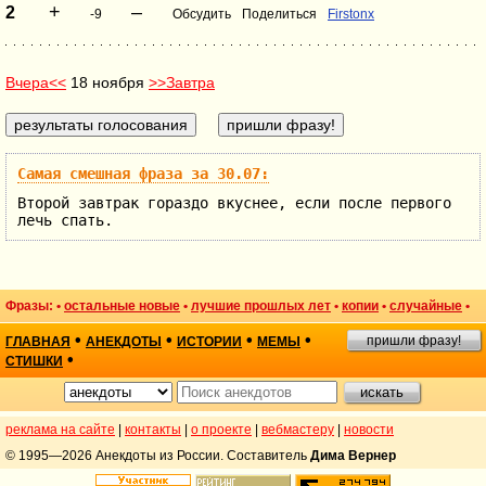
+
–
2
-9
Обсудить
Поделиться
Firstonx
Вчера<<
18 ноября
>>Завтра
Самая смешная фраза за 30.07:
Второй завтрак гораздо вкуснее, если после первого
лечь спать.
Фразы: •
остальные новые
•
лучшие прошлых лет
•
копии
•
случайные
•
•
•
•
•
пришли фразу!
ГЛАВНАЯ
АНЕКДОТЫ
ИСТОРИИ
МЕМЫ
•
СТИШКИ
реклама на сайте
|
контакты
|
о проекте
|
вебмастеру
|
новости
© 1995—2026 Анекдоты из России. Составитель
Дима Вернер