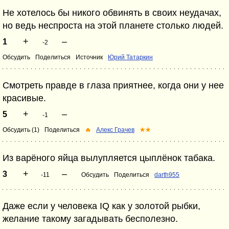
Не хотелось бы никого обвинять в своих неудачах,
но ведь неспроста на этой планете столько людей.
+
–
1
-2
Обсудить
Поделиться
Источник
Юрий Татаркин
Смотреть правде в глаза приятнее, когда они у нее
красивые.
+
–
5
-1
Обсудить (1)
Поделиться
🔥
Алекс Грачев
★★
Из варёного яйца вылупляется цыплёнок табака.
+
–
3
-11
Обсудить
Поделиться
darth955
Даже если у человека IQ как у золотой рыбки,
желание такому загадывать бесполезно.