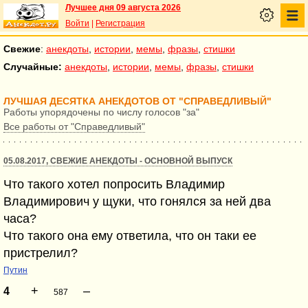
Лучшее дня 09 августа 2026
Войти
|
Регистрация
Свежие
:
анекдоты
,
истории
,
мемы
,
фразы
,
стишки
Случайные:
анекдоты
,
истории
,
мемы
,
фразы
,
стишки
ЛУЧШАЯ ДЕСЯТКА АНЕКДОТОВ ОТ "СПРАВЕДЛИВЫЙ"
Работы упорядочены по числу голосов "за"
Все работы от "Справедливый"
05.08.2017, СВЕЖИЕ АНЕКДОТЫ - ОСНОВНОЙ ВЫПУСК
Что такого хотел попросить Владимир
Владимирович у щуки, что гонялся за ней два
часа?
Что такого она ему ответила, что он таки ее
пристрелил?
Путин
+
–
4
587