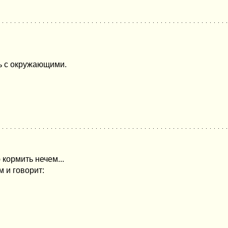
шь с окружающими.
 кормить нечем...
м и говорит: