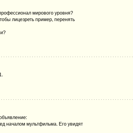
 профессионал мирового уровня?
тобы лицезреть пример, перенять
ми?
1.
объявление:
ред началом мультфильма. Его увидят