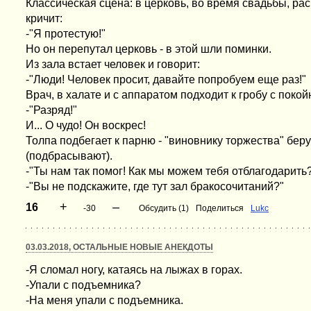
Классическая сцена: в церковь, во время свадьбы, ра
кричит:
-"Я протестую!"
Но он перепутал церковь - в этой шли поминки.
Из зала встает человек и говорит:
-"Люди! Человек просит, давайте попробуем еще раз!"
Врач, в халате и с аппаратом подходит к гробу с поко
-"Разряд!"
И... О чудо! Он воскрес!
Толпа подбегает к парню - "виновнику торжества" берут
(подбрасывают).
-"Ты нам так помог! Как мы можем тебя отблагодарить
-"Вы не подскажите, где тут зал бракосочитаний?"
+
–
16
-30
Обсудить (1)
Поделиться
Lukc
03.03.2018, ОСТАЛЬНЫЕ НОВЫЕ АНЕКДОТЫ
-Я сломал ногу, катаясь на лыжах в горах.
-Упали с подъемника?
-На меня упали с подъемника.