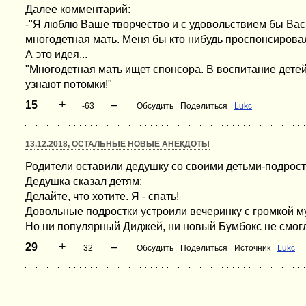
Далее комментарий:
-"Я люблю Ваше творчество и с удовольствием бы Вас 
многодетная мать. Меня бы кто нибудь проспонсирова
А это идея...
"Многодетная мать ищет спонсора. В воспитание дете
узнают потомки!"
+
–
15
-63
Обсудить
Поделиться
Lukc
13.12.2018, ОСТАЛЬНЫЕ НОВЫЕ АНЕКДОТЫ
Родители оставили дедушку со своими детьми-подрост
Дедушка сказал детям:
Делайте, что хотите. Я - спать!
Довольные подростки устроили вечеринку с громкой му
Но ни популярный Диджей, ни новый Бумбокс не смогл
+
–
29
32
Обсудить
Поделиться
Источник
Lukc