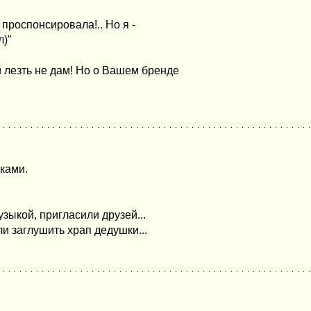
проспонсировала!.. Но я -
л)"
й лезть не дам! Но о Вашем бренде
ками.
зыкой, пригласили друзей...
и заглушить храп дедушки...