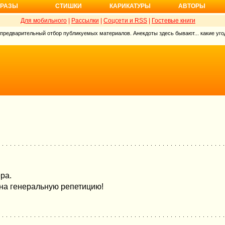
РАЗЫ
СТИШКИ
КАРИКАТУРЫ
АВТОРЫ
Для мобильного
|
Рассылки
|
Соцсети и RSS
|
Гостевые книги
 предварительный отбор публикуемых материалов. Анекдоты здесь бывают... какие угод
ра.
 на генеральную репетицию!