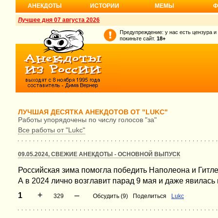
АНЕКДОТЫ
ИСТОРИИ
МЕМЫ
Ф
Лучшее дня 07 августа 2026
Предупреждение: у нас есть цензура и
покиньте сайт.
18+
ЛУЧШАЯ ДЕСЯТКА АНЕКДОТОВ ОТ "LUKC"
Работы упорядочены по числу голосов "за"
Все работы от "Lukc"
09.05.2024, СВЕЖИЕ АНЕКДОТЫ - ОСНОВНОЙ ВЫПУСК
Российская зима помогла победить Наполеона и Гитле
А в 2024 лично возглавит парад 9 мая и даже явилась
+
–
1
329
Обсудить (9)
Поделиться
Lukc