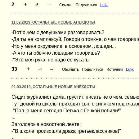
+
–
2
6
Ссылка
Поделиться
Lukc
11.02.2019, ОСТАЛЬНЫЕ НОВЫЕ АНЕКДОТЫ
-Вот о чём с девушками разговаривать?
-Да ты не комплексуй. Говори о том-же, о чем говори
-Но у меня окружение, в основном, лошади...
-А что ты обычно лошадям говоришь?
-"Это моя рука, не надо её кусать!"
+
–
33
-4
Обсудить
Поделиться
Источник
Lukc
01.03.2019, ОСТАЛЬНЫЕ НОВЫЕ АНЕКДОТЫ
Сидит журналист дома, грустит, писать не о чем, семью
Тут домой из школы приходит сын с синяком под глазо
-"Пап, а меня сегодня Петька с Генкой побили!"
...
Заголовок в новостной ленте:
-"В школе произошла драка третьеклассников!"