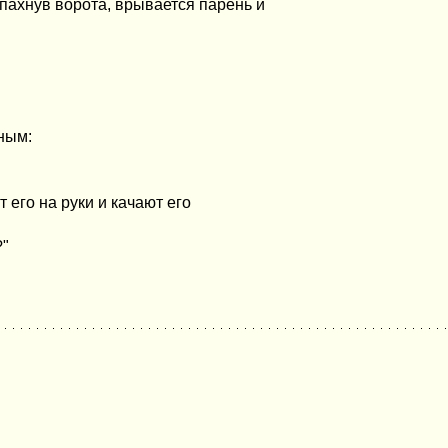
спахнув ворота, врывается парень и
йным:
 его на руки и качают его
?"