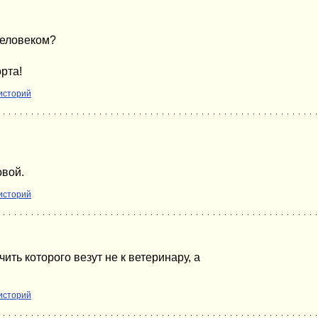
человеком?
рта!
историй
овой.
историй
ть которого везут не к ветеринару, а
историй