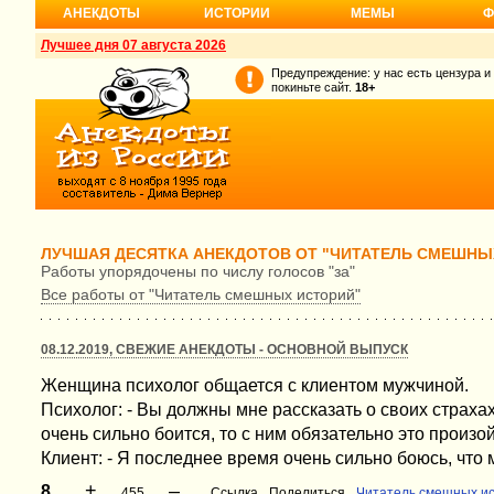
АНЕКДОТЫ
ИСТОРИИ
МЕМЫ
Ф
Лучшее дня 07 августа 2026
Предупреждение: у нас есть цензура и
покиньте сайт.
18+
ЛУЧШАЯ ДЕСЯТКА АНЕКДОТОВ ОТ "ЧИТАТЕЛЬ СМЕШНЫ
Работы упорядочены по числу голосов "за"
Все работы от "Читатель смешных историй"
08.12.2019, СВЕЖИЕ АНЕКДОТЫ - ОСНОВНОЙ ВЫПУСК
Женщина психолог общается с клиентом мужчиной.
Психолог: - Вы должны мне рассказать о своих страхах.
очень сильно боится, то с ним обязательно это произой
Клиент: - Я последнее время очень сильно боюсь, что
+
–
8
455
Ссылка
Поделиться
Читатель смешных и