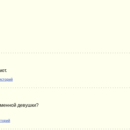
ют.
историй
ременной девушки?
сторий