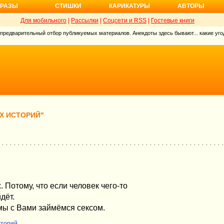
РАЗЫ
СТИШКИ
КАРИКАТУРЫ
АВТОРЫ
Для мобильного
|
Рассылки
|
Соцсети и RSS
|
Гостевые книги
 предварительный отбор публикуемых материалов. Анекдоты здесь бывают... какие угод
Х ИСТОРИЙ"
 Потому, что если человек чего-то
дёт.
 мы с Вами займёмся сексом.
сторий