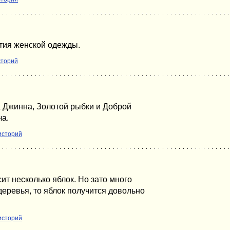
ятия женской одежды.
сторий
 Джинна, Золотой рыбки и Доброй
ча.
историй
ит несколько яблок. Но зато много
еревья, то яблок получится довольно
историй