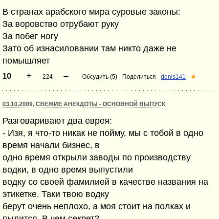
В странах арабского мира суровые законы:
За воровство отрубают руку
За побег ногу
Зато об изнасиловании там никто даже не
помышляет
+
–
10
224
Обсудить (5)
Поделиться
denis141
★
03.10.2009, СВЕЖИЕ АНЕКДОТЫ - ОСНОВНОЙ ВЫПУСК
Разговаривают два еврея:
- Изя, я что-то никак не пойму, мы с тобой в одно
время начали бизнес, в
одно время открыли заводы по производству
водки, в одно время выпустили
водку со своей фамилией в качестве названия на
этикетке. Таки твою водку
берут очень неплохо, а моя стоит на полках и
пылится. В чем секрет?