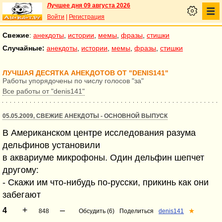
Лучшее дня 09 августа 2026
Войти
|
Регистрация
Свежие
:
анекдоты
,
истории
,
мемы
,
фразы
,
стишки
Случайные:
анекдоты
,
истории
,
мемы
,
фразы
,
стишки
ЛУЧШАЯ ДЕСЯТКА АНЕКДОТОВ ОТ "DENIS141"
Работы упорядочены по числу голосов "за"
Все работы от "denis141"
05.05.2009, СВЕЖИЕ АНЕКДОТЫ - ОСНОВНОЙ ВЫПУСК
В Американском центре исследования разума
дельфинов установили
в аквариуме микрофоны. Один дельфин шепчет
другому:
- Скажи им что-нибудь по-русски, прикинь как они
забегают
+
–
4
848
Обсудить (6)
Поделиться
denis141
★