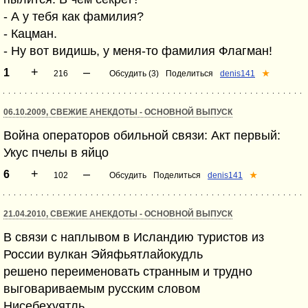
- А у тебя как фамилия?
- Кацман.
- Ну вот видишь, у меня-то фамилия Флагман!
+
–
1
216
Обсудить (3)
Поделиться
denis141
★
06.10.2009, СВЕЖИЕ АНЕКДОТЫ - ОСНОВНОЙ ВЫПУСК
Война операторов обильной связи: Акт первый:
Укус пчелы в яйцо
+
–
6
102
Обсудить
Поделиться
denis141
★
21.04.2010, СВЕЖИЕ АНЕКДОТЫ - ОСНОВНОЙ ВЫПУСК
В связи с наплывом в Исландию туристов из
России вулкан Эйяфьятлайокудль
решено переименовать странным и трудно
выговариваемым русским словом
Нисебехуятль