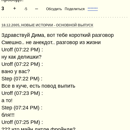
+
–
3
-5
Обсудить
Поделиться
*******
18.12.2005, НОВЫЕ ИСТОРИИ - ОСНОВНОЙ ВЫПУСК
Здравствуй Дима, вот тебе короткий разговор
Смешно.. не анекдот.. разговор из жизни
Uroff (07:22 PM) :
ну как делишки?
Uroff (07:22 PM) :
вано у вас?
Step (07:22 PM) :
Все в куче, есть повод выпить
Uroff (07:23 PM) :
а то!
Step (07:24 PM) :
бля!!!
Uroff (07:25 PM) :
??? что майн литле фройнде?