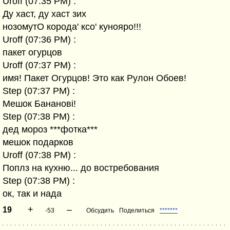
Uroff (07:35 PM) :
Ду хаст, ду хаст зих
нозомутО корода' ксо' кунояро!!!
Uroff (07:36 PM) :
пакет огурцов
Uroff (07:37 PM) :
имя! Пакет Огурцов! Это как Рулон Обоев!
Step (07:37 PM) :
Мешок Бананові!
Step (07:38 PM) :
дед мороз ***фотка***
мешок подарков
Uroff (07:38 PM) :
Поплз на кухню... до востребования
Step (07:38 PM) :
ок, так и нада
+
–
19
-53
Обсудить
Поделиться
*******