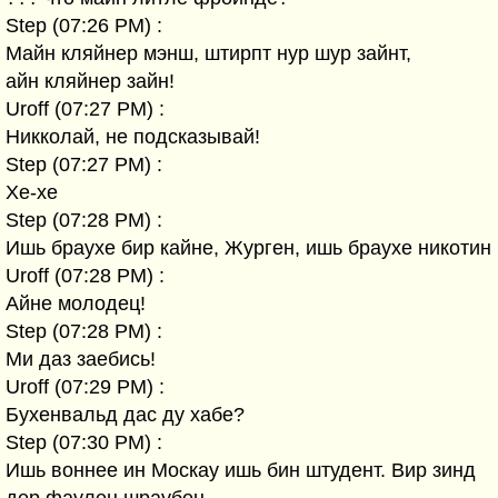
Step (07:26 PM) :
Майн кляйнер мэнш, штирпт нур шур зайнт,
айн кляйнер зайн!
Uroff (07:27 PM) :
Никколай, не подсказывай!
Step (07:27 PM) :
Хе-хе
Step (07:28 PM) :
Ишь браухе бир кайне, Журген, ишь браухе никотин
Uroff (07:28 PM) :
Айне молодец!
Step (07:28 PM) :
Ми даз заебись!
Uroff (07:29 PM) :
Бухенвальд дас ду хабе?
Step (07:30 PM) :
Ишь воннее ин Москау ишь бин штудент. Вир зинд