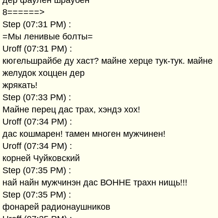
дер фаулен шраубен
8======>
Step (07:31 PM) :
=Мы ленивые болты=
Uroff (07:31 PM) :
кюгельшрайбе ду хаст? майне херце тук-тук. майне
желудок хоццен дер
жрякать!
Step (07:33 PM) :
Майне перец дас трах, хэндэ хох!
Uroff (07:34 PM) :
дас кошмарен! тамен многен мужчинен!
Uroff (07:34 PM) :
корней Чуйковский
Step (07:35 PM) :
най найн мужчинэн дас ВОННЕ трахн нищь!!!
Step (07:35 PM) :
фонарей радионаушников