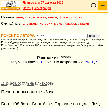
Лучшее дня 07 августа 2026
Войти
|
Регистрация
Свежие
:
анекдоты
,
истории
,
мемы
,
фразы
,
стишки
Случайные:
анекдоты
,
истории
,
мемы
,
фразы
,
стишки
ПОИСК ПО АВТОРУ:
Образец длиной до 50 знаков ищется в начале имени, если не найден - в середине.
Если найден ровно один автор - выводятся его анекдоты, истории и т.д.
Если больше 100 - первые 100 и список возможных следующих букв (регистр букв
учитывается).
Рассказчик: *******
По убыванию:
%
,
гг.
,
S
; По возрастанию:
%
,
гг.
,
S
1
12.10.1999, ОСТАЛЬНЫЕ АНЕКДОТЫ
Переговоры самолет-база:
Борт 108 базе. Борт базе. Горючее на нуле. Лечу