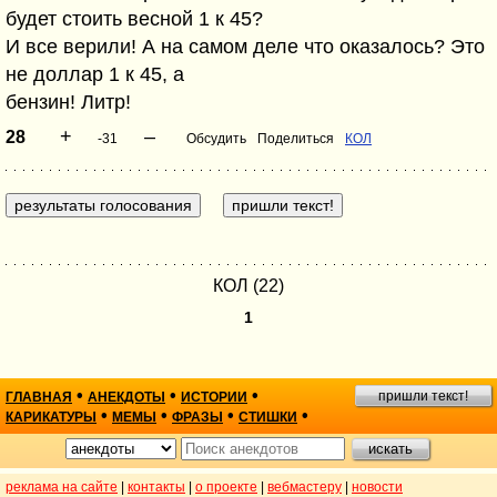
будет стоить весной 1 к 45?
И все верили! А на самом деле что оказалось? Это
не доллар 1 к 45, а
бензин! Литр!
+
–
28
-31
Обсудить
Поделиться
КОЛ
КОЛ (22)
1
•
•
•
пришли текст!
ГЛАВНАЯ
АНЕКДОТЫ
ИСТОРИИ
•
•
•
•
КАРИКАТУРЫ
МЕМЫ
ФРАЗЫ
СТИШКИ
реклама на сайте
|
контакты
|
о проекте
|
вебмастеру
|
новости