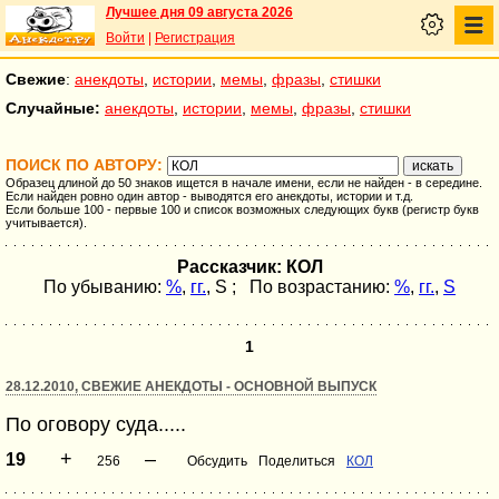
Лучшее дня 09 августа 2026
Войти
|
Регистрация
Свежие
:
анекдоты
,
истории
,
мемы
,
фразы
,
стишки
Случайные:
анекдоты
,
истории
,
мемы
,
фразы
,
стишки
ПОИСК ПО АВТОРУ:
Образец длиной до 50 знаков ищется в начале имени, если не найден - в середине.
Если найден ровно один автор - выводятся его анекдоты, истории и т.д.
Если больше 100 - первые 100 и список возможных следующих букв (регистр букв
учитывается).
Рассказчик: КОЛ
По убыванию:
%
,
гг.
,
S
; По возрастанию:
%
,
гг.
,
S
1
28.12.2010, СВЕЖИЕ АНЕКДОТЫ - ОСНОВНОЙ ВЫПУСК
По оговору суда.....
+
–
19
256
Обсудить
Поделиться
КОЛ