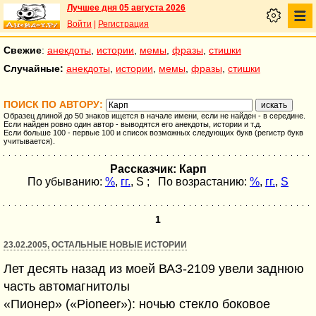
Лучшее дня 05 августа 2026
Войти
|
Регистрация
Свежие
:
анекдоты
,
истории
,
мемы
,
фразы
,
стишки
Случайные:
анекдоты
,
истории
,
мемы
,
фразы
,
стишки
ПОИСК ПО АВТОРУ:
Образец длиной до 50 знаков ищется в начале имени, если не найден - в середине.
Если найден ровно один автор - выводятся его анекдоты, истории и т.д.
Если больше 100 - первые 100 и список возможных следующих букв (регистр букв
учитывается).
Рассказчик: Карп
По убыванию:
%
,
гг.
,
S
; По возрастанию:
%
,
гг.
,
S
1
23.02.2005, ОСТАЛЬНЫЕ НОВЫЕ ИСТОРИИ
Лет десять назад из моей ВАЗ-2109 увели заднюю
часть автомагнитолы
«Пионер» («Pioneer»): ночью стекло боковое