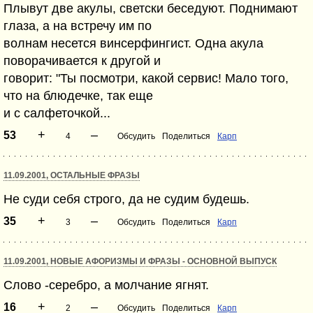
Плывут две акулы, светски беседуют. Поднимают
глаза, а на встречу им по
волнам несется винсерфингист. Одна акула
поворачивается к другой и
говорит: "Ты посмотри, какой сервис! Мало того,
что на блюдечке, так еще
и с салфеточкой...
+
–
53
4
Обсудить
Поделиться
Карп
11.09.2001, ОСТАЛЬНЫЕ ФРАЗЫ
Не суди себя строго, да не судим будешь.
+
–
35
3
Обсудить
Поделиться
Карп
11.09.2001, НОВЫЕ АФОРИЗМЫ И ФРАЗЫ - ОСНОВНОЙ ВЫПУСК
Слово -серебро, а молчание ягнят.
+
–
16
2
Обсудить
Поделиться
Карп