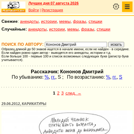
Лучшее дня 07 августа 2026
Войти
|
Регистрация
Свежие
:
анекдоты
,
истории
,
мемы
,
фразы
,
стишки
Случайные:
анекдоты
,
истории
,
мемы
,
фразы
,
стишки
ПОИСК ПО АВТОРУ:
Образец длиной до 50 знаков ищется в начале имени, если не найден - в середине.
Если найден ровно один автор - выводятся его анекдоты, истории и т.д.
Если больше 100 - первые 100 и список возможных следующих букв (регистр букв
учитывается).
Рассказчик: Кононов Дмитрий
По убыванию:
%
,
гг.
,
S
; По возрастанию:
%
,
гг.
,
S
1
2
3
след. →
29.06.2012, КАРИКАТУРЫ