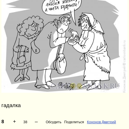
гадалка
+
–
8
38
Обсудить
Поделиться
Кононов Дмитрий