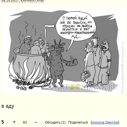
08.10.2017, КАРИКАТУРЫ
в аду
+
–
5
83
Обсудить (1)
Поделиться
Кононов Дмитрий