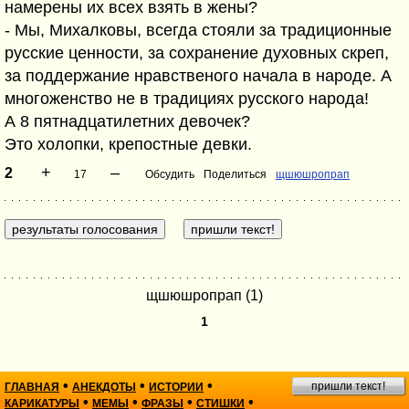
намерены их всех взять в жены?
- Мы, Михалковы, всегда стояли за традиционные
русские ценности, за сохранение духовных скреп,
за поддержание нравственого начала в народе. А
многоженство не в традициях русского народа!
А 8 пятнадцатилетних девочек?
Это холопки, крепостные девки.
+
–
2
17
Обсудить
Поделиться
щшюшропрап
щшюшропрап (1)
1
•
•
•
пришли текст!
ГЛАВНАЯ
АНЕКДОТЫ
ИСТОРИИ
•
•
•
•
КАРИКАТУРЫ
МЕМЫ
ФРАЗЫ
СТИШКИ