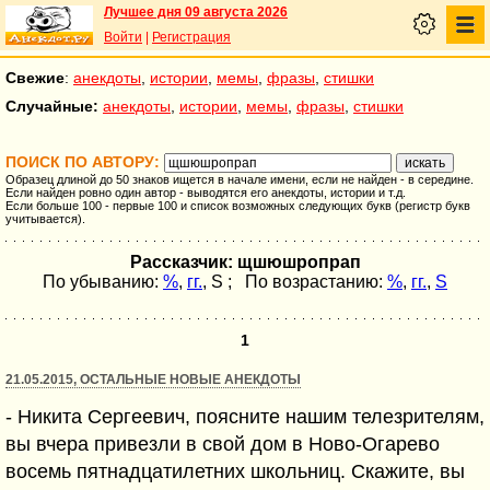
Лучшее дня 09 августа 2026
Войти
|
Регистрация
Свежие
:
анекдоты
,
истории
,
мемы
,
фразы
,
стишки
Случайные:
анекдоты
,
истории
,
мемы
,
фразы
,
стишки
ПОИСК ПО АВТОРУ:
Образец длиной до 50 знаков ищется в начале имени, если не найден - в середине.
Если найден ровно один автор - выводятся его анекдоты, истории и т.д.
Если больше 100 - первые 100 и список возможных следующих букв (регистр букв
учитывается).
Рассказчик: щшюшропрап
По убыванию:
%
,
гг.
,
S
; По возрастанию:
%
,
гг.
,
S
1
21.05.2015, ОСТАЛЬНЫЕ НОВЫЕ АНЕКДОТЫ
- Никита Сергеевич, поясните нашим телезрителям,
вы вчера привезли в свой дом в Ново-Огарево
восемь пятнадцатилетних школьниц. Скажите, вы