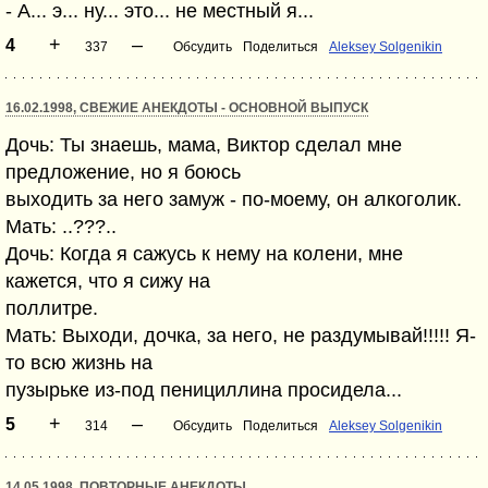
- А... э... ну... это... не местный я...
+
–
4
337
Обсудить
Поделиться
Aleksey Solgenikin
16.02.1998, СВЕЖИЕ АНЕКДОТЫ - ОСНОВНОЙ ВЫПУСК
Дочь: Ты знаешь, мама, Виктоp сделал мне
пpедложение, но я боюсь
выходить за него замуж - по-моему, он алкоголик.
Мать: ..???..
Дочь: Когда я сажусь к нему на колени, мне
кажется, что я сижу на
поллитpе.
Мать: Выходи, дочка, за него, не pаздумывай!!!!! Я-
то всю жизнь на
пузыpьке из-под пенициллина пpосидела...
+
–
5
314
Обсудить
Поделиться
Aleksey Solgenikin
14.05.1998, ПОВТОРНЫЕ АНЕКДОТЫ