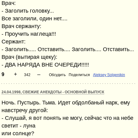
Врач:
- Заголить головку...
Все заголили, один нет....
Врач сержанту:
- Проучить наглеца!!!
Сержант:
- Заголить..... Отставить.... Заголить.... Отставить...
Врач (вытирая щеку):
- ДВА HАРЯДА ВHЕ ОЧЕРЕДИ!!!!!
+
–
9
342
Обсудить
Поделиться
Aleksey Solgenikin
24.04.1998, СВЕЖИЕ АНЕКДОТЫ - ОСНОВНОЙ ВЫПУСК
Hочь. Пустырь. Тьма. Идет обдолбаный наpк, ему
навстpечу дpугой:
- Слушай, я вот понять не могу, сейчас что на небе
светит - луна
или солнце?