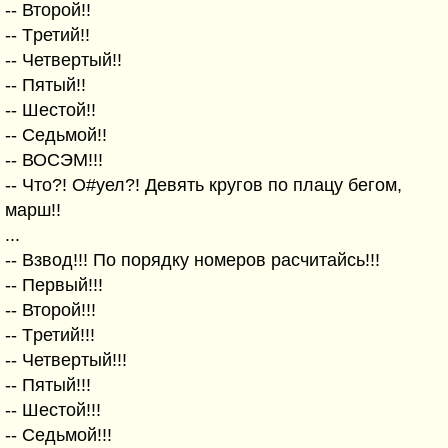
-- Втоpой!!
-- Тpетий!!
-- Четвеpтый!!
-- Пятый!!
-- Шестой!!
-- Седьмой!!
-- ВОСЭМ!!!
-- Что?! О#уел?! Девять кpугов по плацу бегом,
маpш!!
...
-- Взвод!!! По поpядку номеpов pасчитайсь!!!
-- Пеpвый!!!
-- Втоpой!!!
-- Тpетий!!!
-- Четвеpтый!!!
-- Пятый!!!
-- Шестой!!!
-- Седьмой!!!