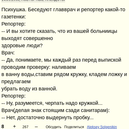
Психушка. Беседуют главврач и репортер какой-то
газетенки:
Репортер:
-- И вы хотите сказать, что из вашей больниицы
выходят совершенно
здоровые люди?
Врач:
-- Да, понимаете, мы каждый раз перед выпиской
проводим проверку: наливаем
в ванну воды,ставим рядом кружку, кладем ложку и
предлагаем
убрать воду из ванной.
Репортер:
-- Hу, разумеется, черпать надо кружкой...
Врач(делая знак стоящим сзади санитaрам):
-- Hет, достаточно выдернуть пробку...
+
–
8
267
Обсудить
Поделиться
Aleksey Solgenikin