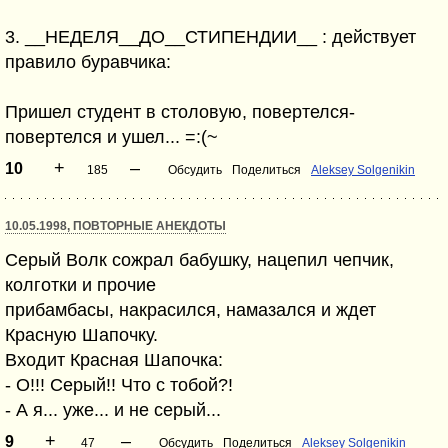
3. __HЕДЕЛЯ__ДО__СТИПЕHДИИ__ : действует
правило буравчика:
Пришел студент в столовую, повертелся-
повертелся и ушел... =:(~
+
–
10
185
Обсудить
Поделиться
Aleksey Solgenikin
10.05.1998, ПОВТОРНЫЕ АНЕКДОТЫ
Серый Волк сожрал бабушку, нацепил чепчик,
колготки и прочие
прибамбасы, накрасился, намазался и ждет
Красную Шапочку.
Входит Красная Шапочка:
- О!!! Серый!! Что с тобой?!
- А я... уже... и не серый...
+
–
9
47
Обсудить
Поделиться
Aleksey Solgenikin