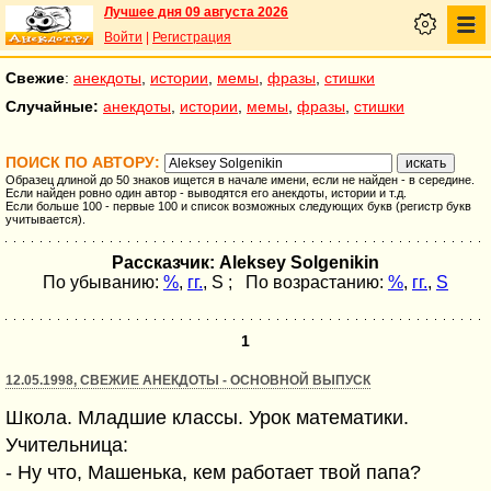
Лучшее дня 09 августа 2026
Войти
|
Регистрация
Свежие
:
анекдоты
,
истории
,
мемы
,
фразы
,
стишки
Случайные:
анекдоты
,
истории
,
мемы
,
фразы
,
стишки
ПОИСК ПО АВТОРУ:
Образец длиной до 50 знаков ищется в начале имени, если не найден - в середине.
Если найден ровно один автор - выводятся его анекдоты, истории и т.д.
Если больше 100 - первые 100 и список возможных следующих букв (регистр букв
учитывается).
Рассказчик: Aleksey Solgenikin
По убыванию:
%
,
гг.
,
S
; По возрастанию:
%
,
гг.
,
S
1
12.05.1998, СВЕЖИЕ АНЕКДОТЫ - ОСНОВНОЙ ВЫПУСК
Школа. Младшие классы. Урок математики.
Учительница:
- Hу что, Машенька, кем работает твой папа?