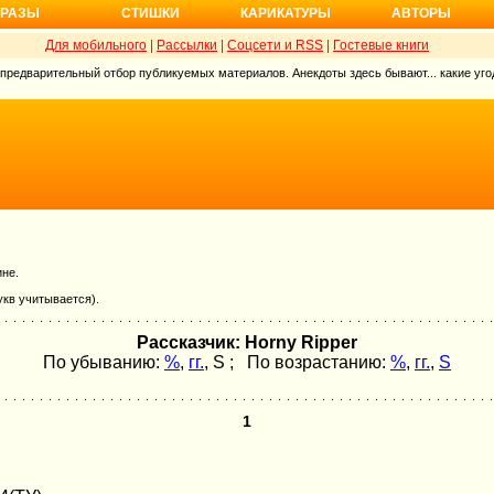
РАЗЫ
СТИШКИ
КАРИКАТУРЫ
АВТОРЫ
Для мобильного
|
Рассылки
|
Соцсети и RSS
|
Гостевые книги
 предварительный отбор публикуемых материалов. Анекдоты здесь бывают... какие угод
ине.
укв учитывается).
Рассказчик: Horny Ripper
По убыванию:
%
,
гг.
,
S
; По возрастанию:
%
,
гг.
,
S
1