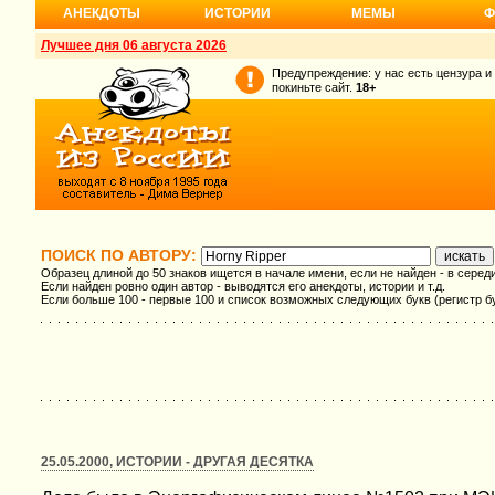
АНЕКДОТЫ
ИСТОРИИ
МЕМЫ
Ф
Лучшее дня 06 августа 2026
Предупреждение: у нас есть цензура и
покиньте сайт.
18+
ПОИСК ПО АВТОРУ:
Образец длиной до 50 знаков ищется в начале имени, если не найден - в серед
Если найден ровно один автор - выводятся его анекдоты, истории и т.д.
Если больше 100 - первые 100 и список возможных следующих букв (регистр б
25.05.2000, ИСТОРИИ - ДРУГАЯ ДЕСЯТКА