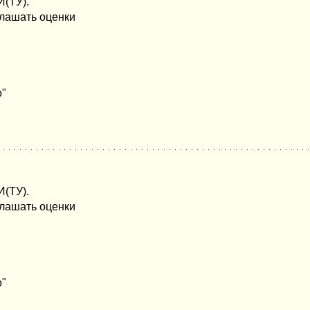
(ТУ).
лашать оценки
о"
(ТУ).
лашать оценки
о"