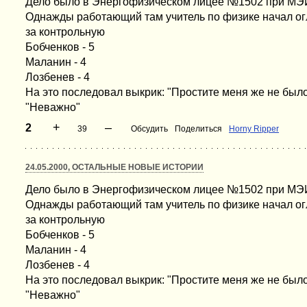
Дело было в Энергофизическом лицее №1502 при МЭИ
Однажды работающий там учитель по физике начал ог
за контрольную
Бобченков - 5
Маланин - 4
Лозбенев - 4
На это последовал выкрик: "Простите меня же не был
"Неважно"
+
–
2
39
Обсудить
Поделиться
Horny Ripper
24.05.2000, ОСТАЛЬНЫЕ НОВЫЕ ИСТОРИИ
Дело было в Энергофизическом лицее №1502 при МЭИ
Однажды работающий там учитель по физике начал ог
за контрольную
Бобченков - 5
Маланин - 4
Лозбенев - 4
На это последовал выкрик: "Простите меня же не был
"Неважно"