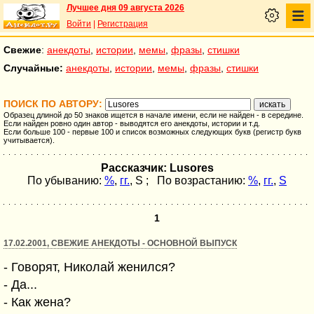
Лучшее дня 09 августа 2026
Войти
|
Регистрация
Свежие
:
анекдоты
,
истории
,
мемы
,
фразы
,
стишки
Случайные:
анекдоты
,
истории
,
мемы
,
фразы
,
стишки
ПОИСК ПО АВТОРУ:
Образец длиной до 50 знаков ищется в начале имени, если не найден - в середине.
Если найден ровно один автор - выводятся его анекдоты, истории и т.д.
Если больше 100 - первые 100 и список возможных следующих букв (регистр букв
учитывается).
Рассказчик: Lusores
По убыванию:
%
,
гг.
,
S
; По возрастанию:
%
,
гг.
,
S
1
17.02.2001, СВЕЖИЕ АНЕКДОТЫ - ОСНОВНОЙ ВЫПУСК
- Говорят, Николай женился?
- Да...
- Как жена?