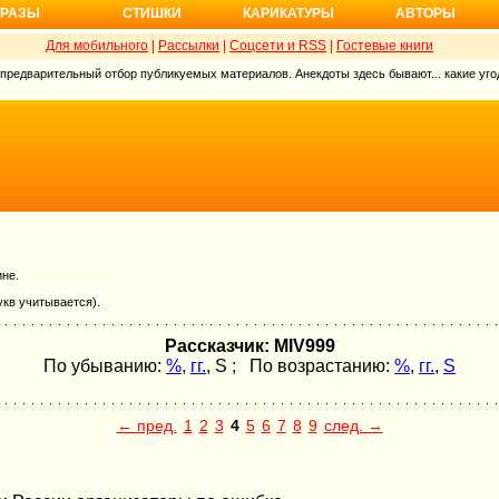
РАЗЫ
СТИШКИ
КАРИКАТУРЫ
АВТОРЫ
Для мобильного
|
Рассылки
|
Соцсети и RSS
|
Гостевые книги
 предварительный отбор публикуемых материалов. Анекдоты здесь бывают... какие угод
ине.
укв учитывается).
Рассказчик: MIV999
По убыванию:
%
,
гг.
,
S
; По возрастанию:
%
,
гг.
,
S
← пред.
1
2
3
4
5
6
7
8
9
след. →