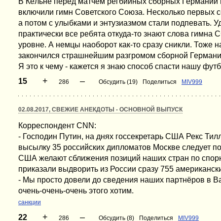
В Кёльне перед матчем регбийных сборных Германии 
включили гимн Советского Союза. Несколько первых 
а потом с улыбками и энтузиазмом стали подпевать. Уд
практически все ребята откуда-то знают слова гимна 
уровне. А немцы наоборот как-то сразу сникли. Тоже н
закончился страшнейшим разгромом сборной Германии с
Я это к чему - кажется я знаю способ спасти нашу фу
+
–
15
286
Обсудить (19)
Поделиться
MIV999
02.08.2017, СВЕЖИЕ АНЕКДОТЫ - ОСНОВНОЙ ВЫПУСК
Корреспондент CNN:
- Господин Путин, на днях госсекретарь США Рекс Тил
высылку 35 российских дипломатов Москве следует пон
США желают сближения позиций наших стран по спор
приказали выдворить из России сразу 755 американск
- Мы просто довели до сведения наших партнёров в Ва
очень-очень-очень этого хотим.
санкции
+
–
22
286
Обсудить (8)
Поделиться
MIV999