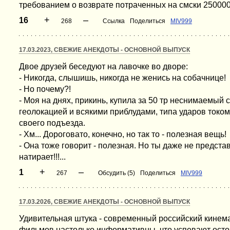
требованием о возврате потраченных на смски 250000
+
–
16
268
Ссылка
Поделиться
MIV999
17.03.2023, СВЕЖИЕ АНЕКДОТЫ - ОСНОВНОЙ ВЫПУСК
Двое друзей беседуют на лавочке во дворе:
- Никогда, слышишь, никогда не женись на собачнице!
- Но почему?!
- Моя на днях, прикинь, купила за 50 тр неснимаемый 
геолокацией и всякими приблудами, типа ударов током
своего подъезда.
- Хм... Дороговато, конечно, но так то - полезная вещь!
- Она тоже говорит - полезная. Но ты даже не предста
натирает!!!...
+
–
1
267
Обсудить (5)
Поделиться
MIV999
17.03.2026, СВЕЖИЕ АНЕКДОТЫ - ОСНОВНОЙ ВЫПУСК
Удивительная штука - современный российский кине
фильмов настолько информативны, что успевают осточ