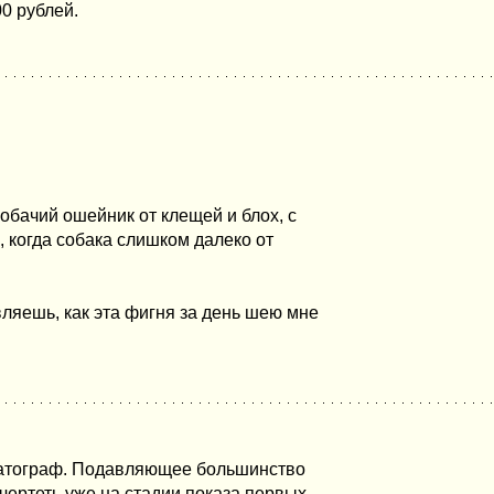
0 рублей.
собачий ошейник от клещей и блох, с
, когда собака слишком далеко от
вляешь, как эта фигня за день шею мне
матограф. Подавляющее большинство
ертеть уже на стадии показа первых