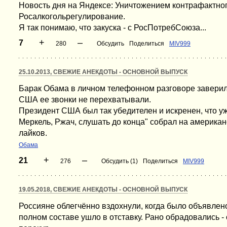
Новость дня на Яндексе: Уничтожением контрафактног
Росалкогольрегулирование.
Я так понимаю, что закуска - с РосПотребСоюза...
+
–
7
280
Обсудить
Поделиться
MIV999
25.10.2013, СВЕЖИЕ АНЕКДОТЫ - ОСНОВНОЙ ВЫПУСК
Барак Обама в личном телефонном разговоре заверил
США ее звонки не перехватывали.
Президент США был так убедителен и искренен, что у
Меркель, Ржач, слушать до конца" собрал на америка
лайков.
Обама
+
–
21
276
Обсудить (1)
Поделиться
MIV999
19.05.2018, СВЕЖИЕ АНЕКДОТЫ - ОСНОВНОЙ ВЫПУСК
Россияне облегчённо вздохнули, когда было объявлен
полном составе ушло в отставку. Рано обрадовались - 