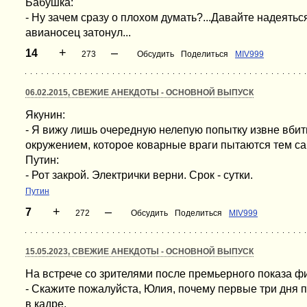
Бабушка:
- Ну зачем сразу о плохом думать?...Давайте надеятьс
авианосец затонул...
+
–
14
273
Обсудить
Поделиться
MIV999
06.02.2015, СВЕЖИЕ АНЕКДОТЫ - ОСНОВНОЙ ВЫПУСК
Якунин:
- Я вижу лишь очередную нелепую попытку извне вби
окружением, которое коварные враги пытаются тем са
Путин:
- Рот закрой. Электрички верни. Срок - сутки.
Путин
+
–
7
272
Обсудить
Поделиться
MIV999
15.05.2023, СВЕЖИЕ АНЕКДОТЫ - ОСНОВНОЙ ВЫПУСК
На встрече со зрителями после премьерного показа ф
- Скажите пожалуйста, Юлия, почему первые три дня 
в кадре.