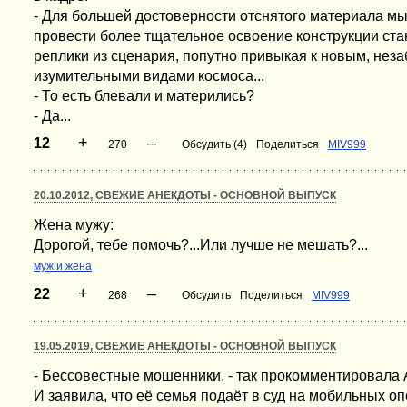
- Для большей достоверности отснятого материала м
провести более тщательное освоение конструкции ста
реплики из сценария, попутно привыкая к новым, н
изумительными видами космоса...
- То есть блевали и матерились?
- Да...
+
–
12
270
Обсудить (4)
Поделиться
MIV999
20.10.2012, СВЕЖИЕ АНЕКДОТЫ - ОСНОВНОЙ ВЫПУСК
Жена мужу:
Дорогой, тебе помочь?...Или лучше не мешать?...
муж и жена
+
–
22
268
Обсудить
Поделиться
MIV999
19.05.2019, СВЕЖИЕ АНЕКДОТЫ - ОСНОВНОЙ ВЫПУСК
- Бессовестные мошенники, - так прокомментировала А
И заявила, что её семья подаёт в суд на мобильных о