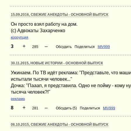
15.09.2016, СВЕЖИЕ АНЕКДОТЫ - ОСНОВНОЙ ВЫПУСК
Он просто взял работу на дом.
(с) Адвокаты Захарченко
коррупция
+
–
3
285
Обсудить
Поделиться
MIV999
30.11.2015, НОВЫЕ ИСТОРИИ - ОСНОВНОЙ ВЫПУСК
Ужинаем. По ТВ идёт реклама: "Представьте, что машин
испытали тысячи человек..."
Дочка: "Пааап, я представила. Одно не пойму - кому н
тысяча человек?!"
реклама
+
–
8
281
Обсудить (5)
Поделиться
MIV999
06.10.2015, СВЕЖИЕ АНЕКДОТЫ - ОСНОВНОЙ ВЫПУСК