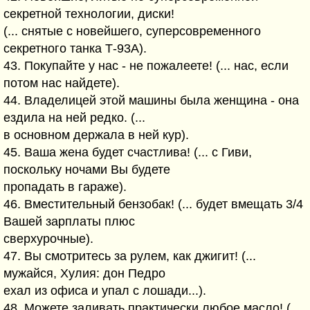
секретной технологии, диски!
(... снятые с новейшего, суперсовременного
секретного танка Т-93А).
43. Покупайте у нас - не пожалеете! (... нас, если
потом нас найдете).
44. Владелицей этой машины была женщина - она
ездила на ней редко. (...
в основном держала в ней кур).
45. Ваша жена будет счастлива! (... с Гиви,
поскольку ночами Вы будете
пропадать в гараже).
46. Вместительный бензобак! (... будет вмещать 3/4
Вашей зарплаты плюс
сверхурочные).
47. Вы смотритесь за рулем, как джигит! (...
мужайся, Хулия: дон Педро
ехал из офиса и упал с лошади...).
48. Можете заливать практически любое масло! (...