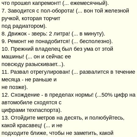
что прошел капремонт! (... ежемесячный).
7. Заводится с пол-оборота! (... вон той железной
ручкой, которая торчит
под радиатором).
8. Движок - зверь: 2 литра! (... в минуту).
9. Ремонт не понадобится! (... бесполезно).
10. Прежний владелец был без ума от этой
машины! (... он и сейчас ее
повсюду разыскивает...).
11. Развал отрегулирован! (... развалится в течение
месяца - не раньше и
не позже).
12. Схождение - в пределах нормы! (...50% цифр на
автомобиле сходятся с
цифрами техпаспорта).
13. Отойдите метров на десять, и полюбуйтесь,
какой красавец! (... и не
подходите ближе, чтобы не заметить, какой