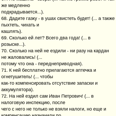
же медленно
подкрадывается...).
68. Дадите газку - в ушах свистеть будет! (... а также
пыхтеть, чихать и
кашлять).
69. Сколько ей лет? Всего два года! (... в
розыске...).
70. Сколько на ней не ездили - ни разу на кардан
не жаловались! (...
потому что она - переднеприводная).
71. К ней бесплатно прилагаются аптечка и
огнетушитель! (... чтобы
как-то компенсировать отсутствие запаски и
аккумулятора).
72. На ней ездил сам Иван Петрович! (... в
налоговую инспекцию, после
чего с него не только не взяли налоги, но еще и
компенсацию назначили по