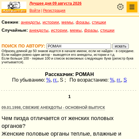
Лучшее дня 09 августа 2026
Войти
|
Регистрация
Свежие
:
анекдоты
,
истории
,
мемы
,
фразы
,
стишки
Случайные:
анекдоты
,
истории
,
мемы
,
фразы
,
стишки
ПОИСК ПО АВТОРУ:
Образец длиной до 50 знаков ищется в начале имени, если не найден - в середине.
Если найден ровно один автор - выводятся его анекдоты, истории и т.д.
Если больше 100 - первые 100 и список возможных следующих букв (регистр букв
учитывается).
Рассказчик: POMAH
По убыванию:
%
,
гг.
,
S
; По возрастанию:
%
,
гг.
,
S
1
09.01.1998, СВЕЖИЕ АНЕКДОТЫ - ОСНОВНОЙ ВЫПУСК
Чем пизда отличается от женских половых
органов?
Женские половые органы теплые, влажные и