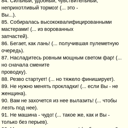
84. Сильный, удобный, чувствительный,
неприхотливый тормоз! (... это -
Вы...).
85. Собиралась высококвалифицированными
мастерами! (... из ворованных
запчастей).
86. Бегает, как лань! (... получившая пулеметную
очередь).
87. Насладитесь ровным мощным светом фар! (...
но сначала смените
проводку).
88. Резво стартует! (... но тяжело финиширует).
89. Не нужно менять прокладки! (... если Вы - не
женщина).
90. Вам не захочется из нее вылазить! (... чтобы
лезть под нее).
91. Не машина - чудо! (... такое же, как и Вы -
только без перьев).