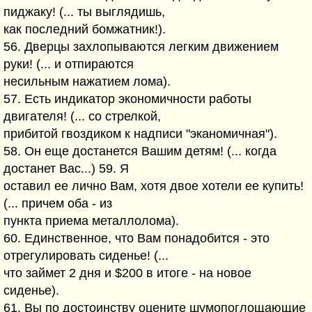
пиджаку! (... ты выглядишь,
как последний бомжатник!).
56. Дверцы захлопываются легким движением
руки! (... и отпираются
несильным нажатием лома).
57. Есть индикатор экономичности работы
двигателя! (... со стрелкой,
прибитой гвоздиком к надписи "эканомичная").
58. Он еще достанется Вашим детям! (... когда
достанет Вас...) 59. Я
оставил ее лично Вам, хотя двое хотели ее купить!
(... причем оба - из
пункта приема металлолома).
60. Единственное, что Вам понадобится - это
отрегулировать сиденье! (...
что займет 2 дня и $200 в итоге - на новое
сиденье).
61. Вы по достоинству оцените шумопоглощающие