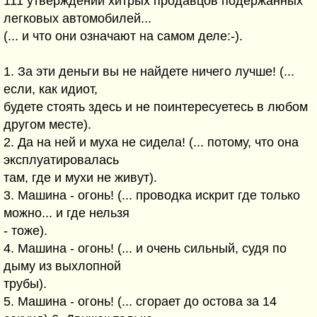
111 утверждений хитрых продавцов подержанных
легковых автомобилей...
(... и что они означают на самом деле:-).
1. За эти деньги вы не найдете ничего лучше! (...
если, как идиот,
будете стоять здесь и не поинтересуетесь в любом
другом месте).
2. Да на ней и муха не сидела! (... потому, что она
эксплуатировалась
там, где и мухи не живут).
3. Машина - огонь! (... проводка искрит где только
можно... и где нельзя
- тоже).
4. Машина - огонь! (... и очень сильный, судя по
дыму из выхлопной
трубы).
5. Машина - огонь! (... сгорает до остова за 14