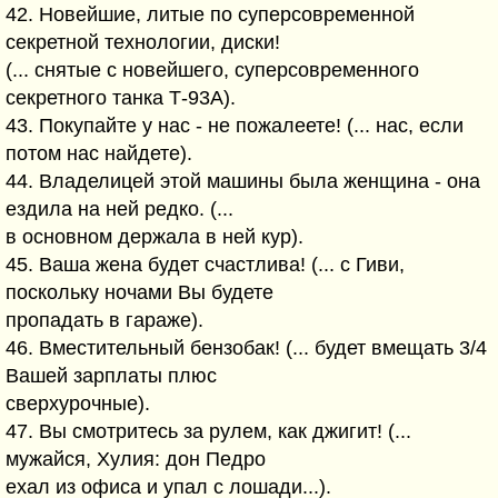
42. Новейшие, литые по суперсовременной
секретной технологии, диски!
(... снятые с новейшего, суперсовременного
секретного танка Т-93А).
43. Покупайте у нас - не пожалеете! (... нас, если
потом нас найдете).
44. Владелицей этой машины была женщина - она
ездила на ней редко. (...
в основном держала в ней кур).
45. Ваша жена будет счастлива! (... с Гиви,
поскольку ночами Вы будете
пропадать в гараже).
46. Вместительный бензобак! (... будет вмещать 3/4
Вашей зарплаты плюс
сверхурочные).
47. Вы смотритесь за рулем, как джигит! (...
мужайся, Хулия: дон Педро
ехал из офиса и упал с лошади...).