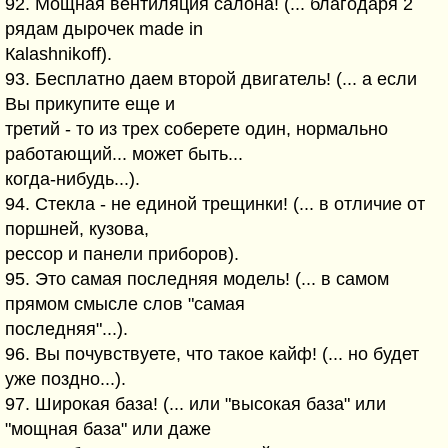
92. Мощная вентиляция салона! (... благодаря 2
рядам дырочек made in
Каlаshnikоff).
93. Бесплатно даем второй двигатель! (... а если
Вы прикупите еще и
третий - то из трех соберете один, нормально
работающий... может быть...
когда-нибудь...).
94. Стекла - не единой трещинки! (... в отличие от
поршней, кузова,
рессор и панели приборов).
95. Это самая последняя модель! (... в самом
прямом смысле слов "самая
последняя"...).
96. Вы почувствуете, что такое кайф! (... но будет
уже поздно...).
97. Широкая база! (... или "высокая база" или
"мощная база" или даже