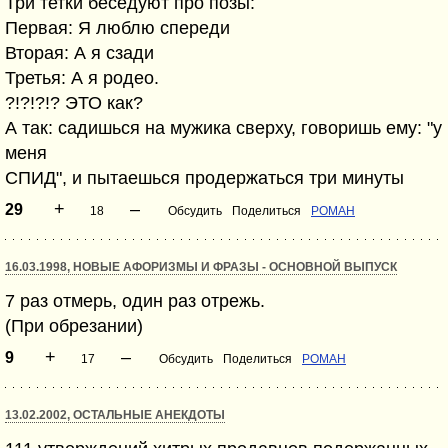
Три тетки беседуют про позы:
Первая: Я люблю спереди
Вторая: А я сзади
Третья: А я родео.
?!?!?!? ЭТО как?
А так: садишься на мужика сверху, говоришь ему: "у
меня
СПИД", и пытаешься продержаться три минуты
+
–
29
18
Обсудить
Поделиться
POMAH
16.03.1998, НОВЫЕ АФОРИЗМЫ И ФРАЗЫ - ОСНОВНОЙ ВЫПУСК
7 раз отмерь, один раз отрежь.
(При обрезании)
+
–
9
17
Обсудить
Поделиться
POMAH
13.02.2002, ОСТАЛЬНЫЕ АНЕКДОТЫ