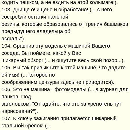
ходить пешком, а не ездить на этой колымаге!).
103. Днище очищено и обработано! (... с него
соскребли остатки паленой
резины, которые образовались от трения башмаков
предыдущего владельца об
асфальт).
104. Сравнив эту модель с машиной Вашего
соседа, Вы поймете, какой у Вас
шикарный обзор! (... и ощутите весь свой позор...).
105. Вы так привыкните к этой машине, что дадите
ей имя! (... которое по
соображениям цензуры здесь не приводится).
106. Это не машина - фотомодель! (... в журнал для
панков. Под
заголовком: "Отгадайте, что это за хренотень тут
нарисована?").
107. К ключу зажигания прилагается шикарный
стальной брелок! (...