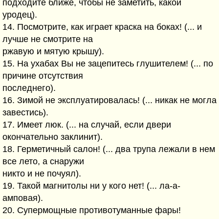
подходите ближе, чтобы не заметить, какой
уродец).
14. Посмотрите, как играет краска на боках! (... и
лучше не смотрите на
ржавую и мятую крышу).
15. На ухабах Вы не зацепитесь глушителем! (... по
причине отсутствия
последнего).
16. Зимой не эксплуатировалась! (... никак не могла
завестись).
17. Имеет люк. (... на случай, если двери
окончательно заклинит).
18. Герметичный салон! (... два трупа лежали в нем
все лето, а снаружи
никто и не почуял).
19. Такой магнитолы ни у кого нет! (... ла-а-
амповая).
20. Супермощные противотуманные фары!