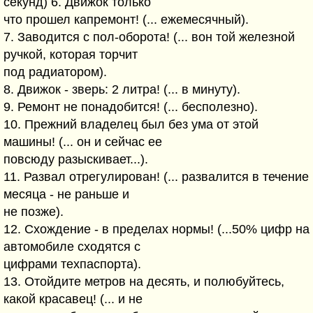
секунд) 6. Движок только
что прошел капремонт! (... ежемесячный).
7. Заводится с пол-оборота! (... вон той железной
ручкой, которая торчит
под радиатором).
8. Движок - зверь: 2 литра! (... в минуту).
9. Ремонт не понадобится! (... бесполезно).
10. Прежний владелец был без ума от этой
машины! (... он и сейчас ее
повсюду разыскивает...).
11. Развал отрегулирован! (... развалится в течение
месяца - не раньше и
не позже).
12. Схождение - в пределах нормы! (...50% цифр на
автомобиле сходятся с
цифрами техпаспорта).
13. Отойдите метров на десять, и полюбуйтесь,
какой красавец! (... и не