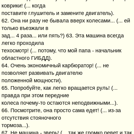
коврики! (... когда
поставите глушитель и замените двигатель).
62. Она ни разу не бывала вверх колесами... (... ей
только въезжали в
зад... 4 раза... или пять?) 63. Эта машина всегда
легко проходила
техосмотр! (... потому, что мой папа - начальник
областного ГИБДД).
64. Очень экономичный карбюратор! (... не
позволяет развивать двигателю
положенной мощности).
65. Попробуйте, как легко вращается руль! (...
правда при этом передние
колеса почему-то остаются неподвижными...).
66. Посмотрите, она просто сама едет! (... из-за
отсутствия стояночного
тормоза...).
67. Не машина - зверь! (... так же громко ревет и так