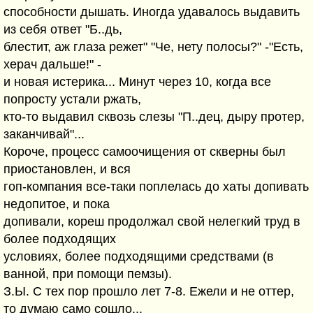
способности дышать. Иногда удавалось выдавить
из себя ответ "Б..дь,
блестит, аж глаза режет" "Че, нету полосы?" -"Есть,
херач дальше!" -
и новая истерика... Минут через 10, когда все
попросту устали ржать,
кто-то выдавил сквозь слезы "П..дец, дыру протер,
заканчивай"...
Короче, процесс самоочищения от скверны был
приостановлен, и вся
гоп-компания все-таки поплелась до хаты допивать
недопитое, и пока
допивали, кореш продолжал свой нелегкий труд в
более подходящих
условиях, более подходящими средствами (в
ванной, при помощи пемзы).
З.Ы. С тех пор прошло лет 7-8. Ежели и не оттер,
то думаю само сошло...