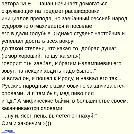
автора "И.Е.". Пацан начинает домогаться
окружающих на предмет расшифровки
инициалов препода, но заебанный сессией народ
судорожно отмахивается и посылает
его в дали голубые. Однако студент настойчив и
успевает достать всех вокруг
до такой степени, что какая-то "добрая душа"
(юмор хороший, но шутка злая)
говорит: "Ты заебал, Ибрагим Евлампиевич его
зовут, на лекции ходить надо было..."
И встал он, и пошел к Ироду, и назвал его так...
Русские народные сказки обычно заканчиваются
словами "И я там был, мед пиво пил
и т.д." А мифические байки, в большинстве своем,
заканчиваются словами
"...ну и, ясен пень, вылетел он нахуй."
Сим и закончим :-)))
студент