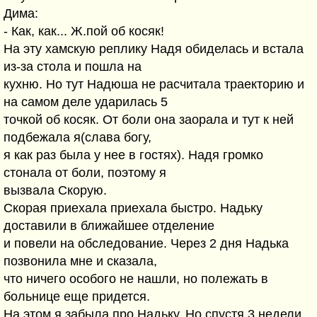
Дима:
- Как, как... Ж.пой об косяк!
На эту хамскую реплику Надя обиделась и встала
из-за стола и пошла на
кухню. Но тут Надюша не расчитала траекторию и
на самом деле ударилась 5
точкой об косяк. От боли она заорала и тут к ней
подбежала я(слава богу,
я как раз была у нее в гостях). Надя громко
стонала от боли, поэтому я
вызвала Скорую.
Скорая приехала приехала быстро. Надьку
доставили в ближайшее отделение
и повели на обследование. Через 2 дня Надька
позвонила мне и сказала,
что ничего особого не нашли, но полежать в
больнице еще придется.
На этом я забыла про Надьку. Но спустя 3 недели