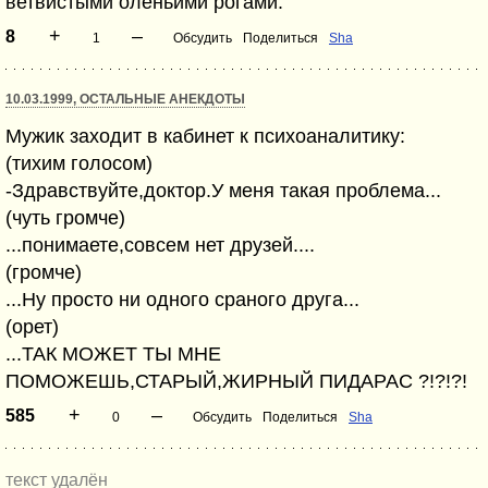
ветвистыми оленьими рогами.
+
–
8
1
Обсудить
Поделиться
Sha
10.03.1999, ОСТАЛЬНЫЕ АНЕКДОТЫ
Мужик заходит в кабинет к психоаналитику:
(тихим голосом)
-Здравствуйте,доктор.У меня такая проблема...
(чуть громче)
...понимаете,совсем нет друзей....
(громче)
...Ну просто ни одного сраного друга...
(орет)
...ТАК МОЖЕТ ТЫ МНЕ
ПОМОЖЕШЬ,СТАРЫЙ,ЖИРНЫЙ ПИДАРАС ?!?!?!
+
–
585
0
Обсудить
Поделиться
Sha
текст удалён