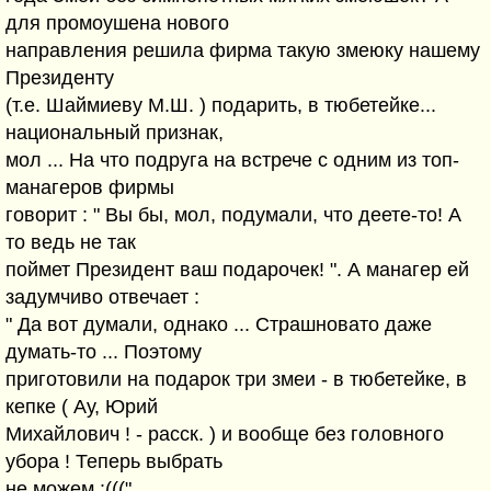
для промоушена нового
направления решила фирма такую змеюку нашему
Президенту
(т.е. Шаймиеву М.Ш. ) подарить, в тюбетейке...
национальный признак,
мол ... На что подруга на встрече с одним из топ-
манагеров фирмы
говорит : " Вы бы, мол, подумали, что деете-то! А
то ведь не так
поймет Президент ваш подарочек! ". А манагер ей
задумчиво отвечает :
" Да вот думали, однако ... Страшновато даже
думать-то ... Поэтому
приготовили на подарок три змеи - в тюбетейке, в
кепке ( Ау, Юрий
Михайлович ! - расск. ) и вообще без головного
убора ! Теперь выбрать
не можем :(((".