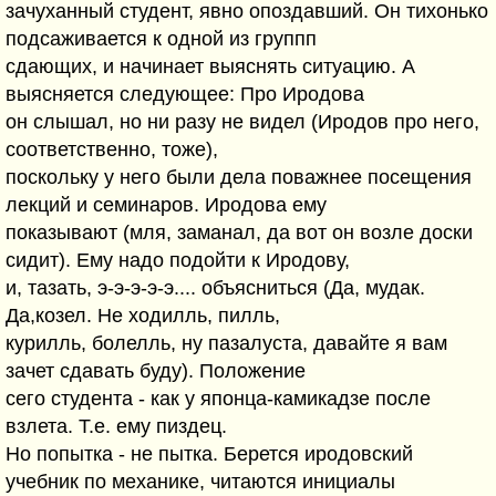
зачуханный студент, явно опоздавший. Он тихонько
подсаживается к одной из группп
сдающих, и начинает выяснять ситуацию. А
выясняется следующее: Про Иродова
он слышал, но ни разу не видел (Иродов про него,
соответственно, тоже),
поскольку у него были дела поважнее посещения
лекций и семинаров. Иродова ему
показывают (мля, заманал, да вот он возле доски
сидит). Ему надо подойти к Иродову,
и, тазать, э-э-э-э-э.... объясниться (Да, мудак.
Да,козел. Не ходилль, пилль,
курилль, болелль, ну пазалуста, давайте я вам
зачет сдавать буду). Положение
сего студента - как у японца-камикадзе после
взлета. Т.е. ему пиздец.
Но попытка - не пытка. Берется иродовский
учебник по механике, читаются инициалы