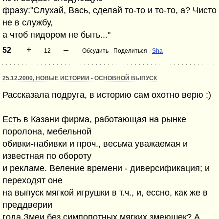
фразу:"Слухай, Вась, сделай то-то и то-то, а? Чисто
не в службу,
а чтоб пидором не быть..."
+
–
52
12
Обсудить
Поделиться
Sha
25.12.2000, НОВЫЕ ИСТОРИИ - ОСНОВНОЙ ВЫПУСК
Рассказала подруга, в историю сам охотно верю :)
Есть в Казани фирма, работающая на рынке
поролона, мебельной
обивки-набивки и проч., весьма уважаемая и
известная по обороту
и рекламе. Веление времени - диверсификация; и
переходят оне
на выпуск мягкой игрушки в т.ч., и, ессно, как же в
преддверии
года Змеи без симпопотных мягких змеюшек? А