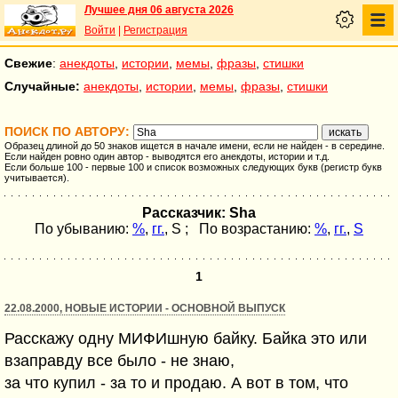
Лучшее дня 06 августа 2026
Войти
|
Регистрация
Свежие
:
анекдоты
,
истории
,
мемы
,
фразы
,
стишки
Случайные:
анекдоты
,
истории
,
мемы
,
фразы
,
стишки
ПОИСК ПО АВТОРУ:
Образец длиной до 50 знаков ищется в начале имени, если не найден - в середине.
Если найден ровно один автор - выводятся его анекдоты, истории и т.д.
Если больше 100 - первые 100 и список возможных следующих букв (регистр букв
учитывается).
Рассказчик: Sha
По убыванию:
%
,
гг.
,
S
; По возрастанию:
%
,
гг.
,
S
1
22.08.2000, НОВЫЕ ИСТОРИИ - ОСНОВНОЙ ВЫПУСК
Расскажу одну МИФИшную байку. Байка это или
взаправду все было - не знаю,
за что купил - за то и продаю. А вот в том, что