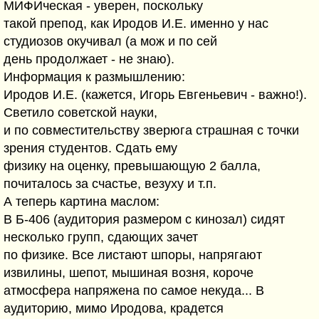
МИФИческая - уверен, поскольку
такой препод, как Иродов И.Е. именно у нас
студиозов окучивал (а мож и по сей
день продолжает - не знаю).
Информация к размышлению:
Иродов И.Е. (кажется, Игорь Евгеньевич - важно!).
Светило советской науки,
и по совместительству зверюга страшная с точки
зрения студентов. Сдать ему
физику на оценку, превышающую 2 балла,
почиталось за счастье, везуху и т.п.
А теперь картина маслом:
В Б-406 (аудитория размером с кинозал) сидят
несколько групп, сдающих зачет
по физике. Все листают шпоры, напрягают
извилины, шепот, мышиная возня, короче
атмосфера напряжена по самое некуда... В
аудиторию, мимо Иродова, крадется