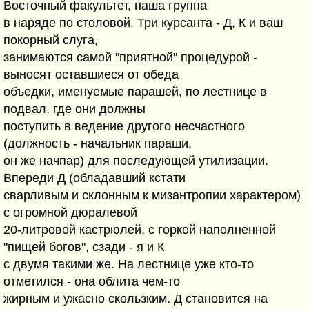
Восточный факультет, наша группа
в наряде по столовой. Три курсанта - Д, К и ваш
покорный слуга,
занимаются самой "приятной" процедурой -
выносят оставшиеся от обеда
объедки, именуемые парашей, по лестнице в
подвал, где они должны
поступить в ведение другого несчастного
(должность - начальник параши,
он же начпар) для последующей утилизации.
Впереди Д (обладавший кстати
сварливым и склонным к мизантропии характером)
с огромной дюралевой
20-литровой кастрюлей, с горкой наполненной
"пищей богов", сзади - я и К
с двумя такими же. На лестнице уже кто-то
отметился - она облита чем-то
жирным и ужасно скользким. Д становится на