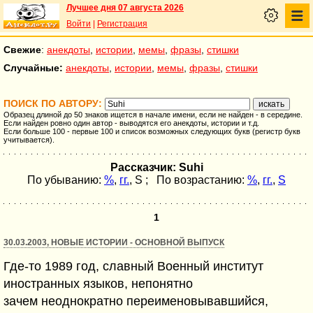
Лучшее дня 07 августа 2026
Войти
|
Регистрация
Свежие
:
анекдоты
,
истории
,
мемы
,
фразы
,
стишки
Случайные:
анекдоты
,
истории
,
мемы
,
фразы
,
стишки
ПОИСК ПО АВТОРУ:
Образец длиной до 50 знаков ищется в начале имени, если не найден - в середине.
Если найден ровно один автор - выводятся его анекдоты, истории и т.д.
Если больше 100 - первые 100 и список возможных следующих букв (регистр букв
учитывается).
Рассказчик: Suhi
По убыванию:
%
,
гг.
,
S
; По возрастанию:
%
,
гг.
,
S
1
30.03.2003, НОВЫЕ ИСТОРИИ - ОСНОВНОЙ ВЫПУСК
Где-то 1989 год, славный Военный институт
иностранных языков, непонятно
зачем неоднократно переименовывавшийся,