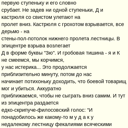
первую ступеньку и его словно
срубает. Не задев ни одной ступеньки, Д и
кастрюля со свистом улетают на
пролет вниз. Кастрюля с грохотом взрывается, все
дерьмо - на
стены-пол-потолок нижнего пролета лестницы. В
эпицентре взрыва возлегает
Д в форме буквы "Зю". И гробовая тишина - я и К
не смеемся, мы корчимся,
у нас истерика... Это продолжается
приблизительно минуту, потом до нас
начинает потихоньку доходить, что боевой товарищ
мог и убиться. Аккуратно
приближаемся, чтобы не сыграть вниз самим. И тут
из эпицентра раздается
едко-скрипуче-филосовский голос: "И
понадобилось же какому-то м у д а к у
недалекому лестницу фекалиями всяческими