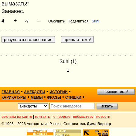
вымазать!"
Занавес.
+
–
4
-9
Обсудить
Поделиться
Suhi
Suhi (1)
1
•
•
•
пришли текст!
ГЛАВНАЯ
АНЕКДОТЫ
ИСТОРИИ
•
•
•
•
КАРИКАТУРЫ
МЕМЫ
ФРАЗЫ
СТИШКИ
реклама на сайте
|
контакты
|
о проекте
|
вебмастеру
|
новости
© 1995—2026 Анекдоты из России. Составитель
Дима Вернер