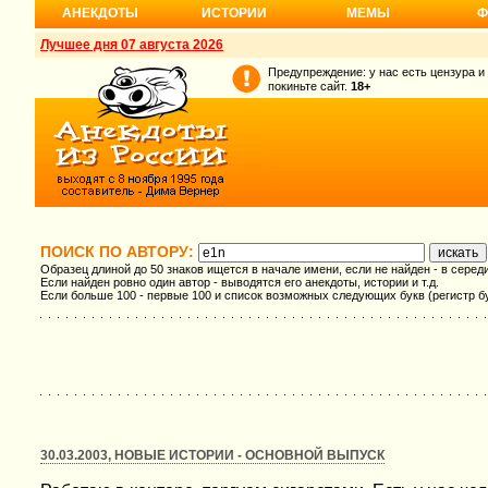
АНЕКДОТЫ
ИСТОРИИ
МЕМЫ
Ф
Лучшее дня 07 августа 2026
Предупреждение: у нас есть цензура и
покиньте сайт.
18+
ПОИСК ПО АВТОРУ:
Образец длиной до 50 знаков ищется в начале имени, если не найден - в серед
Если найден ровно один автор - выводятся его анекдоты, истории и т.д.
Если больше 100 - первые 100 и список возможных следующих букв (регистр б
30.03.2003, НОВЫЕ ИСТОРИИ - ОСНОВНОЙ ВЫПУСК