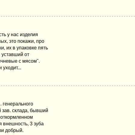
сть у нас изделия
ых, это покажи, про
и, их в упаковке пять
е уставший от
ичневые с мясом".
 уходит...
м. генерального
 зав. склада, бывший
 в откормленном
я внешность, 3 зуба
три добрый.