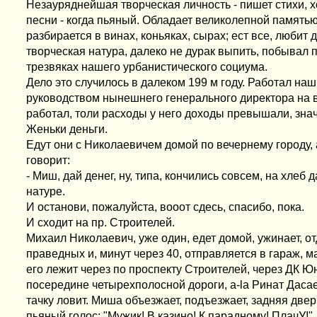
Незауряднейшая творческая личность - пишет стихи, х
песни - когда пьяный. Обладает великолепной памятью
разбирается в винах, коньяках, сырах; ест все, любит 
творческая натура, далеко не дурак выпить, побывал п
трезвяках нашего урбанистического социума.
Дело это случилось в далеком 199 м году. Работал наш
руководством нынешнего генерального директора на в
работал, толи расходы у него доходы превышали, знач
Женьки деньги.
Едут они с Николаевичем домой по вечернему городу,
говорит:
- Миш, дай денег, ну, типа, кончились совсем, на хлеб д
натуре.
И останови, пожалуйста, вооот сдесь, спасибо, пока.
И сходит на пр. Строителей.
Михаил Николаевич, уже один, едет домой, ужинает, о
праведных и, минут через 40, отправляется в гараж, м
его лежит через по проспекту Строителей, через ДК Юн
посередине четырехполосной дороги, a-la Ринат Дасаев
тачку ловит. Миша объезжает, подъезжает, задняя двер
пьяный голос: "Мужик! В казино! К парадному! ПлачУ!".