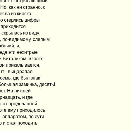
еловек с потрясающими
о, как ни странно, с
есла из киоска
ого стерлись цифры
 приходится
 скрылась из виду.
, по-видимому, слепым
бочий, и,
ведя эти нехитрые
и Виталиком, взялся
 он прикалывается.
ент - выцарапал
семь, где был знак
большая заминка, десять!
нет. На нижней
рнадцать, и где
я от проделанной
боте ему приходилось
 аппаратом, по сути
о и стал походить