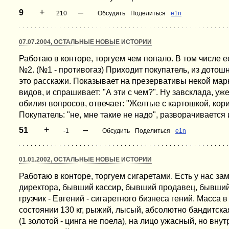
+
–
9
210
Обсудить
Поделиться
e1n
07.07.2004, ОСТАЛЬНЫЕ НОВЫЕ ИСТОРИИ
Работаю в конторе, торгуем чем попало. В том числе е
№2. (№1 - противогаз) Приходит покупатель, из дотошн
это расскажи. Показывает на презервативы некой марк
видов, и спрашивает: "А эти с чем?". Ну завсклада, уж
обилия вопросов, отвечает: "Желтые с картошкой, кор
Покупатель: "не, мне такие не надо", разворачивается и
+
–
51
-1
Обсудить
Поделиться
e1n
01.01.2002, ОСТАЛЬНЫЕ НОВЫЕ ИСТОРИИ
Работаю в конторе, торгуем сигаретами. Есть у нас за
директора, бывший кассир, бывший продавец, бывший
грузчик - Евгений - сигаретного бизнеса гений. Масса
состоянии 130 кг, рыжий, лысый, абсолютно бандитска
(1 золотой - цинга не поела), на лицо ужасный, но вну