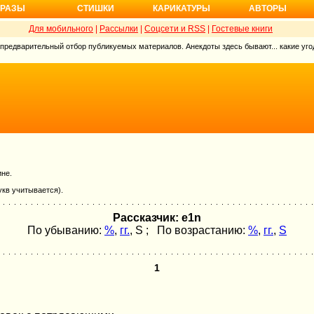
РАЗЫ
СТИШКИ
КАРИКАТУРЫ
АВТОРЫ
Для мобильного
|
Рассылки
|
Соцсети и RSS
|
Гостевые книги
 предварительный отбор публикуемых материалов. Анекдоты здесь бывают... какие угод
ине.
укв учитывается).
Рассказчик: e1n
По убыванию:
%
,
гг.
,
S
; По возрастанию:
%
,
гг.
,
S
1