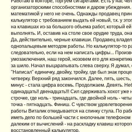
Работаю в конторе, торгуем сигаретами. Есть у нас ч
организаторскими способностями и даром убеждения. Н
математикой у него не очень. Однажды продавец прин
калькулятор с требованием выдать ей новый, т.к. у эт
на клавишах из-за большого объема работ, который ей
выполнять. И, оставив на столе свое орудие труда, она
Да, действительно, черные клавиши. Продавец владел
однопальцевым методом работы. Но калькулятор-то ра
следовательно, если на нем написать цифры... Произ
умозаключения, наш герой, нозовем его для конкретик
за шило. Начал выцарапывать слева сверху. Я думал,
"Написал" единичку, двойку, тройку, где был знак проц
четверку. Верхний ряд закончился. Далее, пять, шесть, 
минус - стала цифра восемь. Продолжаем. Девять. Не
одинадцать!! двенадцать!!! Сил сдерживать хохот уже 
строчке, где ноль - тринадцать, где двойной ноль - четы
точка - пятнадцать. Финиш. С чувством удовлетворени
работы Виталик откидывается на спинку стула. По ра
иметь дело по большей части с кнопочным телефоном -
далеким от вычислений - на раскладку клавиш которог
восстановленный калькулятор.