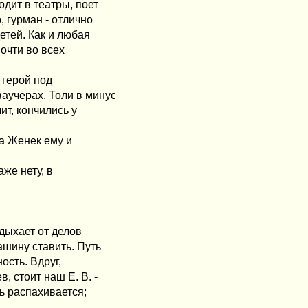
одит в театры, поет
, гурман - отлично
детей. Как и любая
очти во всех
 герой под
аучерах. Толи в минус
ит, кончились у
 а Женек ему и
аже нету, в
тдыхает от делов
ашину ставить. Путь
ость. Вдруг,
, стоит наш Е. В. -
ь распахивается;