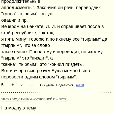
продолжительные
аплодисменты". Закончил он речь, переводчик
"канна" "тырлым", тут уж
овации и пр.
Вечером на банкете, Л. И. и спрашивает посла в
этой республике, как так,
я пять минут говорю а по ихнему все "тырлым" да
"тырлым", что за слово
такое емкое. Посол ему и переводит, по ихнему
"тырлым" это "пиздит", а
"канна" "тырлым", это "кончил пиздеть".
Вот и вчера всю речугу Буша можно было
перевести одним словом "тырлым".
+
–
5
-1
Обсудить
Поделиться
marat
18.05.2002, СТИШКИ - ОСНОВНОЙ ВЫПУСК
На модную тему