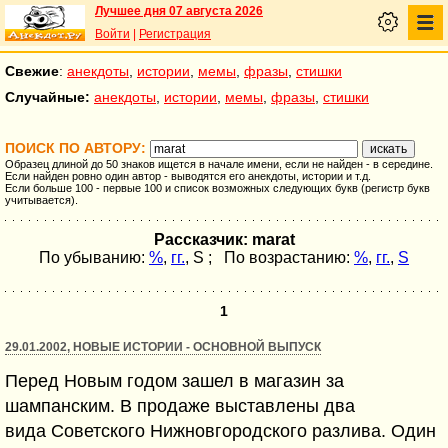
Лучшее дня 07 августа 2026
Войти
|
Регистрация
Свежие
:
анекдоты
,
истории
,
мемы
,
фразы
,
стишки
Случайные:
анекдоты
,
истории
,
мемы
,
фразы
,
стишки
ПОИСК ПО АВТОРУ:
Образец длиной до 50 знаков ищется в начале имени, если не найден - в середине.
Если найден ровно один автор - выводятся его анекдоты, истории и т.д.
Если больше 100 - первые 100 и список возможных следующих букв (регистр букв
учитывается).
Рассказчик: marat
По убыванию:
%
,
гг.
,
S
; По возрастанию:
%
,
гг.
,
S
1
29.01.2002, НОВЫЕ ИСТОРИИ - ОСНОВНОЙ ВЫПУСК
Перед Новым годом зашел в магазин за
шампанским. В продаже выставлены два
вида Советского Нижновгородского разлива. Один