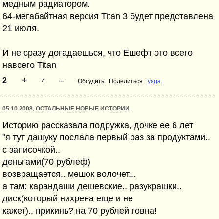
медным радиатором.
64-мегабайтная версия Titan 3 будет представлена
21 июля.
И не сразу догадаешься, что Ешефт это всего
навсего Titan
+
–
2
4
Обсудить
Поделиться
yaga
05.10.2008, ОСТАЛЬНЫЕ НОВЫЕ ИСТОРИИ
Историю рассказала подружка, дочке ее 6 лет
"я тут дашуку послала первый раз за продуктами..
с записочкой..
деньгами(70 рублеф)
возвращается.. мешок волочет...
а там: карандаши дешевские.. разукрашки..
диск(который нихрена еще и не
кажет).. прикинь? на 70 рублей говна!