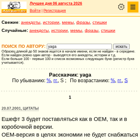
Лучшее дня 06 августа 2026
Войти
|
Регистрация
Свежие
:
анекдоты
,
истории
,
мемы
,
фразы
,
стишки
Случайные:
анекдоты
,
истории
,
мемы
,
фразы
,
стишки
ПОИСК ПО АВТОРУ:
Образец длиной до 50 знаков ищется в начале имени, если не найден - в середине.
Если найден ровно один автор - выводятся его анекдоты, истории и т.д.
Если больше 100 - первые 100 и список возможных следующих букв (регистр букв
учитывается).
Рассказчик: yaga
По убыванию:
%
,
гг.
,
S
; По возрастанию:
%
,
гг.
,
S
1
20.07.2001, ЦИТАТЫ
Ешефт 3 будет поставляться как в OEM, так и в
коробочной версии.
ОЕМ-версия в целях экономии не будет снабжаться