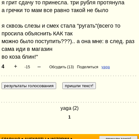
я грит сдачу то принесла. три рубля протянула
а гречки то мам все равно такой не было
я сквозь слезы и смех стала "ругать"(всего то
просила объяснить КАК так
можно было поступить???).. а она мне: в след. раз
сама иди в магазин
во коза блин!"
+
–
4
-15
Обсудить (13)
Поделиться
yaga
yaga (2)
1
•
•
•