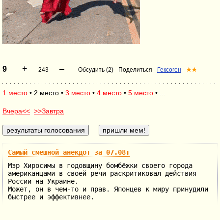
+
–
9
243
Обсудить (2)
Поделиться
Гексоген
★★
1 место
• 2 место •
3 место
•
4 место
•
5 место
• ...
Вчера<<
>>Завтра
Самый смешной анекдот за 07.08:
Мэр Хиросимы в годовщину бомбёжки своего города
американцами в своей речи раскритиковал действия
России на Украине.
Может, он в чем-то и прав. Японцев к миру принудили
быстрее и эффективнее.