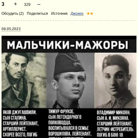
+
–
3
329
Обсудить (2)
Поделиться
Источник
Джокер
★★
08.05.2023