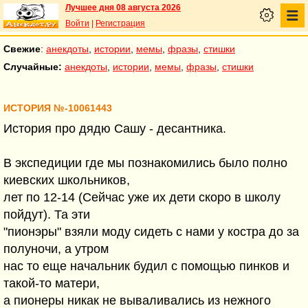
Лучшее дня 08 августа 2026
Войти
|
Регистрация
Свежие
:
анекдоты
,
истории
,
мемы
,
фразы
,
стишки
Случайные:
анекдоты
,
истории
,
мемы
,
фразы
,
стишки
ИСТОРИЯ №-10061443
История про дядю Сашу - десантника.
В экспедиции где мы познакомились было полно
киевских школьников,
лет по 12-14 (Сейчас уже их дети скоро в школу
пойдут). Та эти
"пионэры" взяли моду сидеть с нами у костра до за
полуночи, а утром
нас то еще начальник будил с помощью пинков и
такой-то матери,
а пионеры никак не вываливались из нежного