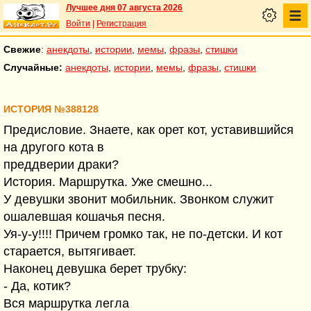
Лучшее дня 07 августа 2026
Войти
|
Регистрация
Свежие
:
анекдоты
,
истории
,
мемы
,
фразы
,
стишки
Случайные:
анекдоты
,
истории
,
мемы
,
фразы
,
стишки
ИСТОРИЯ №388128
Предисловие. Знаете, как орет кот, уставившийся
на другого кота в
преддверии драки?
История. Маршрутка. Уже смешно...
У девушки звонит мобильник. Звонком служит
ошалевшая кошачья песня.
Уя-у-у!!!! Причем громко так, не по-детски. И кот
старается, вытягивает.
Наконец девушка берет трубку:
- Да, котик?
Вся маршрутка легла