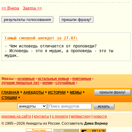
<< Вчера
Завтра >>
Самый смешной анекдот за 27.07:
- Чем исповедь отличается от проповеди?
- Исповедь - это я мудак, а проповедь - это ты
мудак.
Фразы: •
основные
•
остальные новые
•
повторные
•
лучшие прошлых лет
•
копии
•
случайные
•
•
•
•
•
пришли фразу!
ГЛАВНАЯ
АНЕКДОТЫ
ИСТОРИИ
МЕМЫ
•
СТИШКИ
реклама на сайте
|
контакты
|
о проекте
|
вебмастеру
|
новости
© 1995—2026 Анекдоты из России. Составитель
Дима Вернер