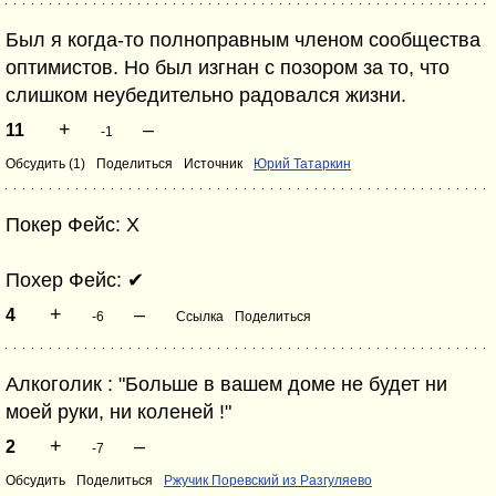
Был я когда-то полноправным членом сообщества
оптимистов. Но был изгнан с позором за то, что
слишком неубедительно радовался жизни.
+
–
11
-1
Обсудить (1)
Поделиться
Источник
Юрий Татаркин
Покер Фейс: Х
Похер Фейс: ✔
+
–
4
-6
Ссылка
Поделиться
Алкоголик : "Больше в вашем доме не будет ни
моей руки, ни коленей !"
+
–
2
-7
Обсудить
Поделиться
Ржучик Поревский из Разгуляево