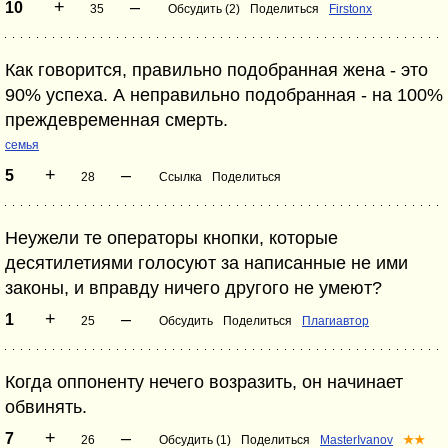
+
–
10
35
Обсудить (2)
Поделиться
Firstonx
Как говорится, правильно подобранная жена - это
90% успеха. А неправильно подобранная - на 100%
преждевременная смерть.
семья
+
–
5
28
Ссылка
Поделиться
Неужели те операторы кнопки, которые
десятилетиями голосуют за написанные не ими
законы, и вправду ничего другого не умеют?
+
–
1
25
Обсудить
Поделиться
Плагиавтор
Когда оппоненту нечего возразить, он начинает
обвинять.
+
–
7
26
Обсудить (1)
Поделиться
MasterIvanov
★★