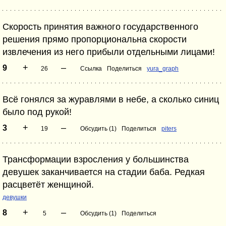
Скорость принятия важного государственного
решения прямо пропорциональна скорости
извлечения из него прибыли отдельными лицами!
+
–
9
26
Ссылка
Поделиться
yura_graph
Всё гонялся за журавлями в небе, а сколько синиц
было под рукой!
+
–
3
19
Обсудить (1)
Поделиться
piters
Трансформации взросления у большинства
девушек заканчивается на стадии баба. Редкая
расцветёт женщиной.
девушки
+
–
8
5
Обсудить (1)
Поделиться