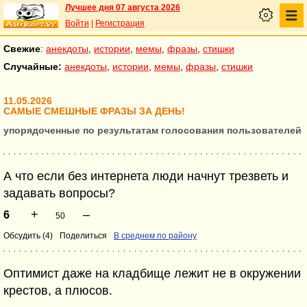
Лучшее дня 07 августа 2026
Войти
|
Регистрация
Свежие
:
анекдоты
,
истории
,
мемы
,
фразы
,
стишки
Случайные:
анекдоты
,
истории
,
мемы
,
фразы
,
стишки
11.05.2026
САМЫЕ СМЕШНЫЕ ФРАЗЫ ЗА ДЕНЬ!
упорядоченные по результатам голосования пользователей
А что если без интернета люди начнут трезветь и
задавать вопросы?
+
–
6
50
Обсудить (4)
Поделиться
В среднем по району
Оптимист даже на кладбище лежит не в окружении
крестов, а плюсов.