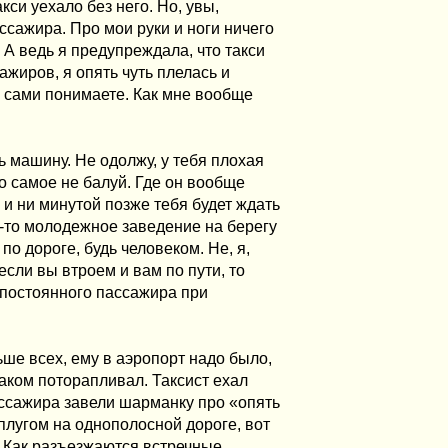
кси уехало без него. Но, увы,
сажира. Про мои руки и ноги ничего
. А ведь я предупреждала, что такси
ажиров, я опять чуть плелась и
 сами понимаете. Как мне вообще
 машину. Не одолжу, у тебя плохая
о самое не балуй. Где он вообще
9 и ни минутой позже тебя будет ждать
ое-то молодежное заведение на берегу
о дороге, будь человеком. Не, я,
если вы втроем и вам по пути, то
ь постоянного пассажира при
ше всех, ему в аэропорт надо было,
раком поторапливал. Таксист ехал
ассажира завели шарманку про «опять
 плугом на однополосной дороге, вот
. Как разъезжаются встречные