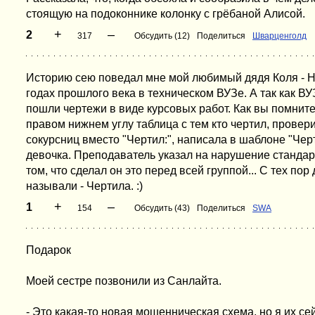
стоящую на подоконнике колонку с грёбаной Алисой.
+
–
2
317
Обсудить (12)
Поделиться
Шварценголд
Историю сею поведал мне мой любимый дядя Коля - Н
годах прошлого века в техническом ВУЗе. А так как ВУ
пошли чертежи в виде курсовых работ. Как вы помните
правом нижнем углу таблица с тем кто чертил, проверил
сокурсниц вместо "Чертил:", написала в шаблоне "Черти
девочка. Преподаватель указал на нарушение стандар
том, что сделал он это перед всей группой... С тех пор
называли - Чертила. :)
+
–
1
154
Обсудить (43)
Поделиться
SWA
Подарок
Моей сестре позвонили из Санлайта.
- Это какая-то новая мошенническая схема, но я их се