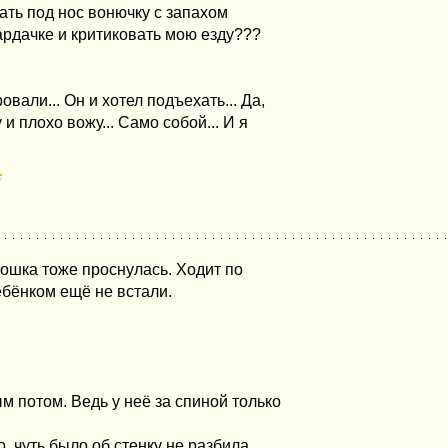
ать под нос вонючку с запахом
ардачке и критиковать мою езду???
вали... Он и хотел подъехать... Да,
и плохо вожу... Само собой... И я
★
кошка тоже проснулась. Ходит по
ребёнком ещё не встали.
 потом. Ведь у неё за спиной только
о, чуть было об стенку не разбила