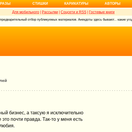
РАЗЫ
СТИШКИ
КАРИКАТУРЫ
АВТОРЫ
Для мобильного
|
Рассылки
|
Соцсети и RSS
|
Гостевые книги
 предварительный отбор публикуемых материалов. Анекдоты здесь бывают... какие угод
лей
ный бизнес, а таксую я исключительно
это почти правда. Так-то у меня есть
олюбия.