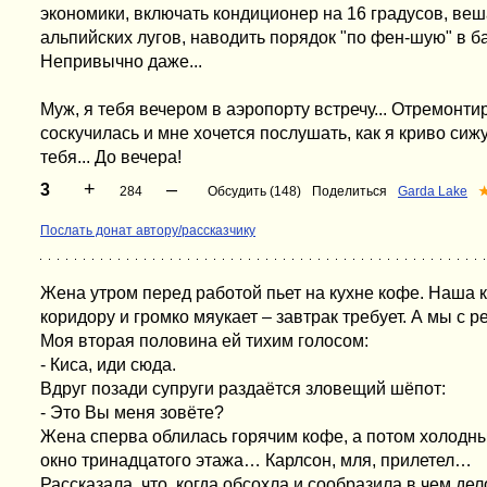
экономики, включать кондиционер на 16 градусов, веш
альпийских лугов, наводить порядок "по фен-шую" в б
Непривычно даже...
Муж, я тебя вечером в аэропорту встречу... Отремонтиро
соскучилась и мне хочется послушать, как я криво сижу 
тебя... До вечера!
+
–
3
284
Обсудить (148)
Поделиться
Garda Lake
Послать донат автору/рассказчику
Жена утром перед работой пьет на кухне кофе. Наша 
коридору и громко мяукает – завтрак требует. А мы с 
Моя вторая половина ей тихим голосом:
- Киса, иди сюда.
Вдруг позади супруги раздаётся зловещий шёпот:
- Это Вы меня зовёте?
Жена сперва облилась горячим кофе, а потом холодным
окно тринадцатого этажа… Карлсон, мля, прилетел…
Рассказала, что, когда обсохла и сообразила в чем дел