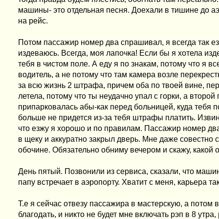
машины- это отдельная песня. Доехали в тишине до а
на рейс.
Потом пассажир номер два спрашивал, я всегда так е
издеваюсь. Всегда, моя лапочка! Если бы я хотела из
тебя в чистом поле. А еду я по знакам, потому что я 
водитель, а не потому что там камера возле перекрест
за всю жизнь 2 штрафа, причем оба по твоей вине, перв
летела, потому что ты неудачно упал с горки, а второй 
припарковалась абы-как перед больницей, куда тебя п
больше не придется из-за тебя штрафы платить. Извин
что езжу я хорошо и по правилам. Пассажир номер два
в щеку и аккуратно закрыл дверь. Мне даже совестно с
обочине. Обязательно обниму вечером и скажу, какой 
День пятый. Позвонили из сервиса, сказали, что маши
папу встречает в аэропорту. Хватит с меня, карьера та
Т.е я сейчас отвезу пассажира в мастерскую, а потом 
благодать, и никто не будет мне включать рэп в 8 утр