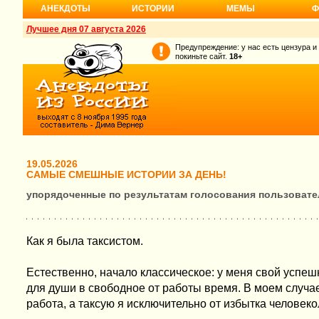
АНЕКДОТЫ
ИСТОРИИ
МЕМЫ
Ф
Лучшее дня 07 августа 2026
Предупреждение: у нас есть цензура и
покиньте сайт.
18+
19.05.2026
САМЫЕ СМЕШНЫЕ ИСТОРИИ ЗА ДЕНЬ!
упорядоченные по результатам голосования пользовате
Как я была таксистом.
Естественно, начало классическое: у меня свой успеш
для души в свободное от работы время. В моем случае 
работа, а таксую я исключительно от избытка человек