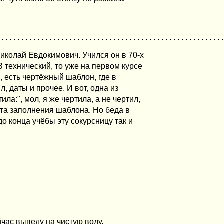
иколай Евдокимович. Учился он в 70-х
З технический, то уже на первом курсе
, есть чертёжный шаблон, где в
, даты и прочее. И вот, одна из
ла:", мол, я же чертила, а не чертил,
та заполнения шаблона. Но беда в
 до конца учёбы эту сокурсницу так и
йчас выведу на чистую воду.