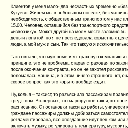
Клиентов у меня мало- два несчастных временно «бе
Кукуево. Живем мы в небольшом поселке, без машины н
необходимость, с общественным транспортом у нас плох
15.00. Человек, оставшийся без транспортного средст
«извозчику». Может другой на моем месте заломил б
деньги лопатой, но я не преследовала корыстных целе
люди, а мой муж и сын. Так что таксую я исключительн
Так совпало, что муж поменял страховую компанию и н
принципе, это не проблема, старая страховая по зако
после окончания контракта, но он не захотел рисковат
поломалась машина, и в этом ничего странного нет, о
скорее вопрос, как это корыто вообще ездит.
Ну, коль я – таксист, то разъяснила пассажирам прав
средством. Во-первых, это маршрутное такси, которо
расписанию. От остановки такси до работы, университ
граждане пассажиры должны добираться самостоятель
регламентирована, все опоздавшие идут пешком или 
включать музыку, регулировать температуру, мусорить,