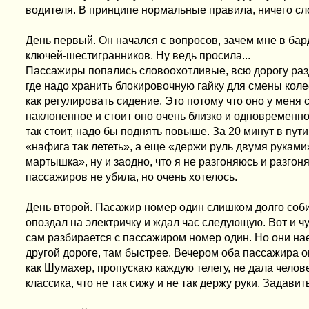
водителя. В принципе нормальные правила, ничего сл
День первый. Он начался с вопросов, зачем мне в бар
ключей-шестигранников. Ну ведь просила...
Пассажиры попались словоохотливые, всю дорогу раз
где надо хранить блокировочную гайку для смены коле
как регулировать сидение. Это потому что оно у меня
наклоненное и стоит оно очень близко и одновременно 
так стоит, надо бы поднять повыше. За 20 минут в пути 
«нафига так лететь», а еще «держи руль двумя руками»
мартышка», ну и заодно, что я не разгоняюсь и разгон
пассажиров не убила, но очень хотелось.
День второй. Пасажир номер один слишком долго соби
опоздал на электричку и ждал час следующую. Вот и ч
сам разбирается с пассажиром номер один. Но они нае
другой дороге, там быстрее. Вечером оба пассажира опя
как Шумахер, пропускаю каждую телегу, не дала челове
классика, что не так сижу и не так держу руки. Задави