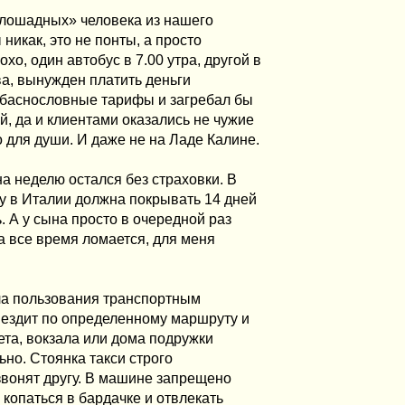
злошадных» человека из нашего
икак, это не понты, а просто
о, один автобус в 7.00 утра, другой в
ва, вынужден платить деньги
ы баснословные тарифы и загребал бы
й, да и клиентами оказались не чужие
о для души. И даже не на Ладе Калине.
а неделю остался без страховки. В
ну в Италии должна покрывать 14 дней
ь. А у сына просто в очередной раз
на все время ломается, для меня
ила пользования транспортным
е ездит по определенному маршруту и
ета, вокзала или дома подружки
но. Стоянка такси строго
звонят другу. В машине запрещено
 копаться в бардачке и отвлекать