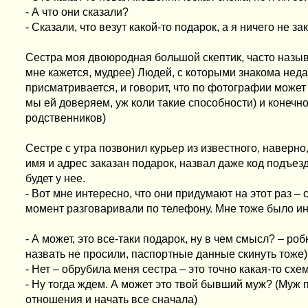
- А что они сказали?
- Сказали, что везут какой-то подарок, а я ничего не з
Сестра моя двоюродная большой скептик, часто назыв
мне кажется, мудрее) Людей, с которыми знакома неда
присматривается, и говорит, что по фотографии может 
мы ей доверяем, уж коли такие способности) и конечно
родственников)
Сестре с утра позвонил курьер из известного, наверно
имя и адрес заказан подарок, назвал даже код подъезда
будет у нее.
- Вот мне интересно, что они придумают на этот раз – 
момент разговаривали по телефону. Мне тоже было ин
- А может, это все-таки подарок, ну в чем смысл? – ро
назвать не просили, паспортные данные скинуть тоже)
- Нет – обрубила меня сестра – это точно какая-то схем
- Ну тогда ждем. А может это твой бывший муж? (Муж 
отношения и начать все сначала)