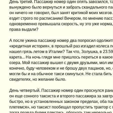
День третий. Пассажир номер один опять завозился, та
вынуждено было вернуться и забрать скандального пас
он ничего не говорил, был занят критикой моих мозгов
ездит строго по расписанию! Вечером, по мнению пасс
одновременно превышала скорость, ну это уже норма,
права выдали?
А после ужина пассажир номер два попросил одолжить
«кредитная история», в прошлый раз изгадил колеса п
нашел грязь летом в Италии? Так что, Золушка, в 23.5
карета... На ночь глядя мне пришлось переться в как
озера. Мой пассажир вышел с двумя друзьями, мол им п
конечно, буду человеком и не брошу двух пацанов, но, 
могли бы и на обычное такси скинуться. Не стала бит
свидетелях, но желание было.
День четвертый. Пассажир номер один проснулся рань
он еще сонного таксиста и второго пассажира за завт
быстро, но в установленных законом пределах, оба п
плетемся», но таксист пообещал пропустить трактор с
тогда правда будем плестись, обогнать там нереально