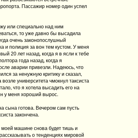
эропорта. Пассажир номер один успел
зжу или специально над ним
деваться, то уже давно бы высадила
всегда очень законопослушный
ка и полиция за вон тем кустом. У меня
ый 20 лет назад, когда я в ясли к тебе
полтора года назад, когда я
осле аварии привезли. Надеюсь, что
ился за ненужную критику и сказал,
 возле университета чмокнул таксиста
тало, что я хотела высадить его на
он у меня хороший вырос.
на сына готова. Вечером сам пусть
ксиста закончена.
в моей машине снова будет тишь и
а, рассказывать о тенденциях мировой