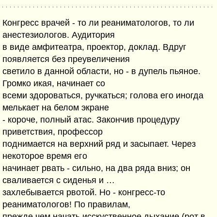
Конгресс врачей - то ли реаниматологов, то ли
анестезиологов. Аудитория
в виде амфитеатра, проектор, доклад. Вдруг
появляется без преувеличения
светило в данной области, но - в дупель пьяное.
Громко икая, начинает со
всеми здороваться, ручкаться; голова его иногда
мелькает на белом экране
- короче, полный атас. Закончив процедуру
приветствия, профессор
поднимается на верхний ряд и засыпает. Через
некоторое время его
начинает рвать - сильно, на два ряда вниз; он
сваливается с сиденья и …
захлебывается рвотой. Но - конгресс-то
реаниматологов! По правилам,
прежде чем начать исскуственное дыхание (рот в