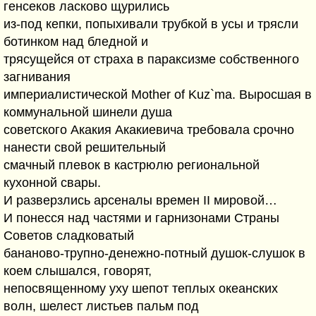
генсеков ласково щурились
из-под кепки, попыхивали трубкой в усы и трясли
ботинком над бледной и
трясущейся от страха в параксизме собственного
загнивания
империалистической Mother of Kuz`ma. Выросшая в
коммунальной шинели душа
советского Акакия Акакиевича требовала срочно
нанести свой решительный
смачный плевок в кастрюлю региональной
кухонной свары.
И разверзлись арсеналы времен II мировой…
И понесся над частями и гарнизонами Страны
Советов сладковатый
бананово-трупно-денежно-потный душок-слушок в
коем слышался, говорят,
непосвященному уху шепот теплых океанских
волн, шелест листьев пальм под