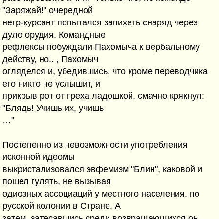
"Заряжай!" очередной
негр-курсант попытался запихать снаряд через
дуло орудия. Командные
рефлексы побуждали Пахомыча к вербальному
действу, но.. , Пахомыч
огляделся и, убедившись, что кроме переводчика
его никто не услышит, и
прикрыв рот от греха ладошкой, смачно крякнул:
"Блядь! Учишь их, учишь
…"
Постепенно из невозможности употребления
исконной идеомы
выкристализовался эвфемизм "Блин", каковой и
пошел гулять, не вызывая
одиозных ассоциаций у местного населения, по
русской колонии в Стране. А
затем, затесавшись среди возвращающихся он