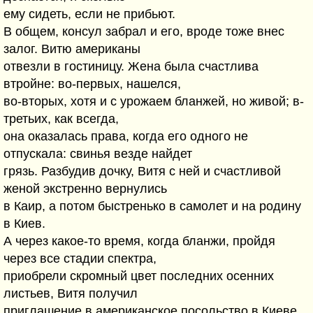
ему сидеть, если не прибьют.
В общем, консул забрал и его, вроде тоже внес
залог. Витю американы
отвезли в гостиницу. Жена была счастлива
втройне: во-первых, нашелся,
во-вторых, хотя и с урожаем бланжей, но живой; в-
третьих, как всегда,
она оказалась права, когда его одного не
отпускала: свинья везде найдет
грязь. Разбудив дочку, Витя с ней и счастливой
женой экстренно вернулись
в Каир, а потом быстренько в самолет и на родину
в Киев.
А через какое-то время, когда бланжи, пройдя
через все стадии спектра,
приобрели скромный цвет последних осенних
листьев, Витя получил
приглашение в американское посольство в Киеве.