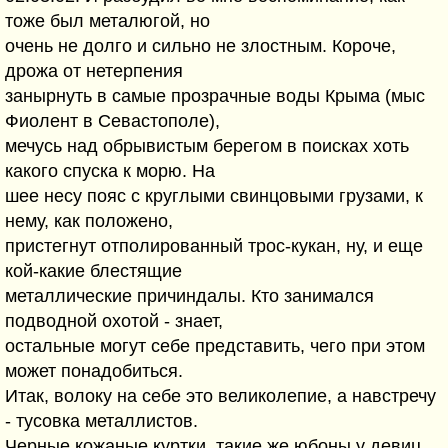
тоже был металюгой, но
очень не долго и сильно не злостным. Короче,
дрожа от нетерпения
занырнуть в самые прозрачные воды Крыма (мыс
Фиолент в Севастополе),
мечусь над обрывистым берегом в поисках хоть
какого спуска к морю. На
шее несу пояс с круглыми свинцовыми грузами, к
нему, как положено,
пристегнут отполированный трос-кукан, ну, и еще
кой-какие блестящие
металлические причиндалы. Кто занимался
подводной охотой - знает,
остальные могут себе представить, чего при этом
может понадобиться.
Итак, волоку на себе это великолепие, а навстречу
- тусовка металлистов.
Черные кожаные куртки, такие же юбоны у девиц,