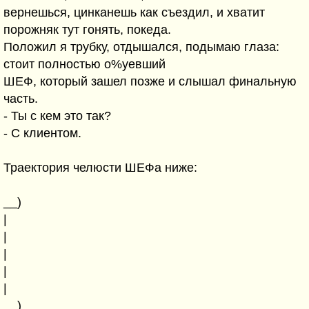
вернешься, цинканешь как съездил, и хватит
порожняк тут гонять, покеда.
Положил я трубку, отдышался, подымаю глаза:
стоит полностью о%уевший
ШЕФ, который зашел позже и слышал финальную
часть.
- Ты с кем это так?
- С клиентом.
Траектория челюсти ШЕФа ниже:
__)
|
|
|
|
|
__)