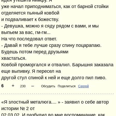
идея утешить нимфу. Я
уже начал приподниматься, как от барной стойки
отделяется пьяный ковбой
и подваливает к божеству.
- Девушка, можно я сяду рядом с вами, и мы
выпьем за вас, гм-гм...
На что последовал ответ.
- Давай я тебе лучше сразу спину поцарапаю.
Будешь потом перед друзьями
хвастаться.
Ковбой проморгался и отвалил. Барышня заказала
еще выпивку. Я пересел на
другой стул спиной к ней и еще долго пил пиво.
+
–
6
230
Обсудить
Поделиться
Сергей
«Я злостный металюга.... » - заявил о себе автор
истории № 2 от
02.03.02. И разбудил во мне воспоминание, как