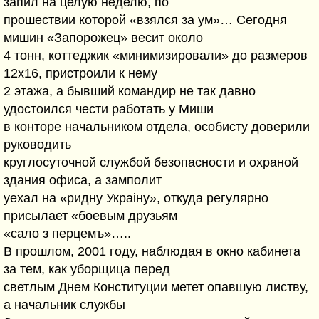
запил на целую неделю, по
прошествии которой «взялся за ум»… Сегодня
мишин «Запорожец» весит около
4 тонн, коттеджик «минимизировали» до размеров
12х16, пристроили к нему
2 этажа, а бывший командир не так давно
удостоился чести работать у Миши
в конторе начальником отдела, особисту доверили
руководить
круглосуточной службой безопасности и охраной
здания офиса, а замполит
уехал на «ридну Украiну», откуда регулярно
присылает «боевым друзьям
«сало з перцемъ»…..
В прошлом, 2001 году, наблюдая в окно кабинета
за тем, как уборщица перед
светлым Днем Конституции метет опавшую листву,
а начальник службы