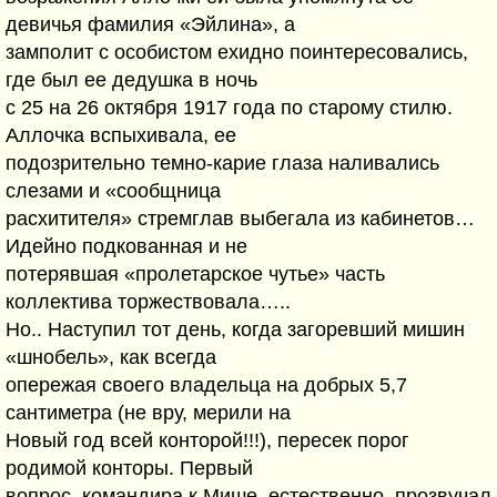
девичья фамилия «Эйлина», а
замполит с особистом ехидно поинтересовались,
где был ее дедушка в ночь
с 25 на 26 октября 1917 года по старому стилю.
Аллочка вспыхивала, ее
подозрительно темно-карие глаза наливались
слезами и «сообщница
расхитителя» стремглав выбегала из кабинетов…
Идейно подкованная и не
потерявшая «пролетарское чутье» часть
коллектива торжествовала…..
Но.. Наступил тот день, когда загоревший мишин
«шнобель», как всегда
опережая своего владельца на добрых 5,7
сантиметра (не вру, мерили на
Новый год всей конторой!!!), пересек порог
родимой конторы. Первый
вопрос, командира к Мише, естественно, прозвучал