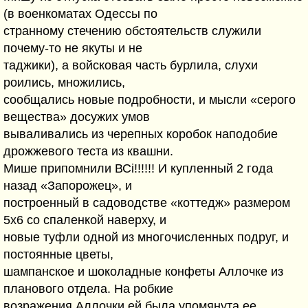
(в военкоматах Одессы по
странному стечению обстоятельств служили
почему-то не якуты и не
таджики), а войсковая часть бурлила, слухи
роились, множились,
сообщались новые подробности, и мысли «серого
вещества» досужих умов
вываливались из черепных коробок наподобие
дрожжевого теста из квашни.
Мише припомнили ВСі!!!!!! И купленный 2 года
назад «Запорожец», и
построенный в садоводстве «коттедж» размером
5х6 со спаленкой наверху, и
новые туфли одной из многочисленных подруг, и
постоянные цветы,
шампанское и шоколадные конфеты Аллочке из
планового отдела. На робкие
возражения Аллочки ей была упомянута ее