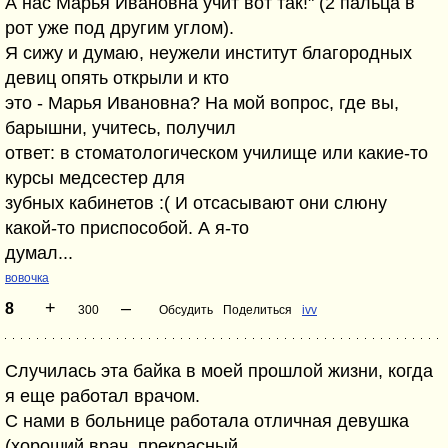
А нас Марья Ивановна учит вот так!" (2 пальца в
рот уже под другим углом).
Я сижу и думаю, неужели институт благородных
девиц опять открыли и кто
это - Марья Ивановна? На мой вопрос, где вы,
барышни, учитесь, получил
ответ: в стоматологическом училище или какие-то
курсы медсестер для
зубных кабинетов :( И отсасывают они слюну
какой-то приспособой. А я-то
думал...
вовочка
+
–
8
300
Обсудить
Поделиться
ivv
Случилась эта байка в моей прошлой жизни, когда
я еще работал врачом.
С нами в больнице работала отличная девушка
(хороший врач, прекрасный