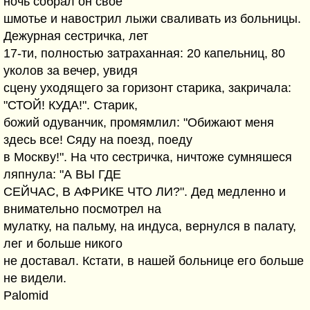
ночь собрал он свое
шмотье и навострил лыжи сваливать из больницы.
Дежурная сестричка, лет
17-ти, полностью затраханная: 20 капельниц, 80
уколов за вечер, увидя
сцену уходящего за горизонт старика, закричала:
"СТОЙ! КУДА!". Старик,
божий одуванчик, промямлил: "Обижают меня
здесь все! Сяду на поезд, поеду
в Москву!". На что сестричка, ничтоже сумняшеся
ляпнула: "А ВЫ ГДЕ
СЕЙЧАС, В АФРИКЕ ЧТО ЛИ?". Дед медленно и
внимательно посмотрел на
мулатку, на пальму, на индуса, вернулся в палату,
лег и больше никого
не доставал. Кстати, в нашей больнице его больше
не видели.
Palomid