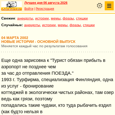
Лучшее дня 06 августа 2026
Войти
|
Регистрация
Свежие
:
анекдоты
,
истории
,
мемы
,
фразы
,
стишки
Случайные:
анекдоты
,
истории
,
мемы
,
фразы
,
стишки
04 МАРТА 2002
НОВЫЕ ИСТОРИИ - ОСНОВНОЙ ВЫПУСК
Меняется каждый час по результатам голосования
Еще одна зарисовка к "Турист обязан прибыть в
аэропорт не позднее чем
за час до отправления ПОЕЗДА."
1993 г. Турфирма, специализация Финляндия, одна
из услуг - бронирование
коттеджей в экологически чистых районах, там озер
ведь как грязи, поэтому
попадались такие чудаки, кто туда рыбачить ездил
(как будто нельзя в