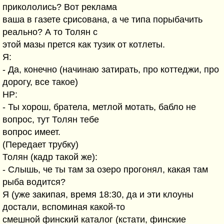
прикололись? Вот реклама
ваша в газете срисована, а че типа порыбачить
реально? А то Толян с
этой мазы прется как тузик от котлеты.
Я:
- Да, конечно (начинаю затирать, про коттеджи, про
дорогу, все такое)
НР:
- Ты хорош, братела, метлой мотать, бабло не
вопрос, тут Толян тебе
вопрос имеет.
(Передает трубку)
Толян (кадр такой же):
- Слышь, че ты там за озеро прогонял, какая там
рыба водится?
Я (уже закипая, время 18:30, да и эти клоуны
достали, вспоминая какой-то
смешной финский каталог (кстати, финские