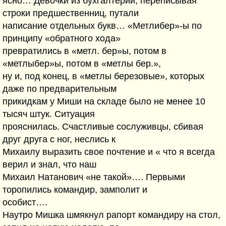
ясно… Девочки из бухгалтерии, переписывая
строки предшественниц, путали
написание отдельных букв… «Метлибер»-ы по
принципу «обратного хода»
превратились в «метл. бер»ы, потом в
«метлыбер»ы, потом в «метлы бер.»,
ну и, под конец, в «метлы березовые», которых
даже по предварительным
прикидкам у Миши на складе было не менее 10
тысяч штук. Ситуация
прояснилась. Счастливые сослуживцы, сбивая
друг друга с ног, неслись к
Михаилу выразить свое почтение и « что я всегда
верил и знал, что наш
Михаил Натанович «не такой»…. Первыми
торопились командир, замполит и
особист….
Наутро Мишка шмякнул рапорт командиру на стол,