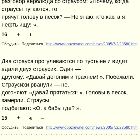
разговор верблюда со страусом: «Почему, когда
страусы пугаются, то
прячут голову в песок? — Не знаю, кто как, а я
нефть ищу! ».
+
–
16
1
Обсудить
Поделиться
http://www.obozrevatel.com/news/2005/7/2/23580.htm
Два страуса прогуливаются по пустыне и видят
вдали двух страусих. Один —
другому: «Давай догоним и трахнем! ». Побежали.
Страусихи рванули — не,
догоняют. «Давай прятаться! ». Головы в песок,
замерли. Страусы
подбегают: «О, а бабы где? ».
+
–
15
-6
Обсудить
Поделиться
http://www.obozrevatel.com/news/2005/7/2/23580.htm