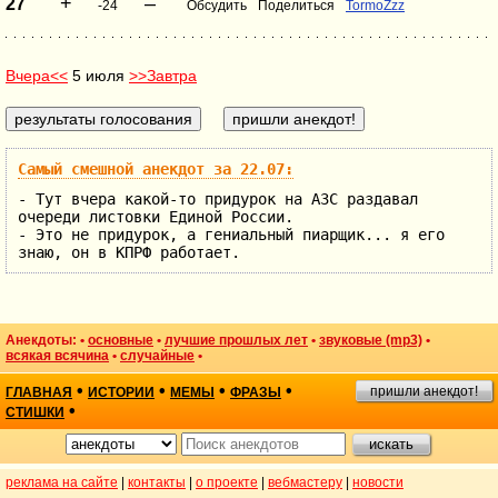
+
–
27
-24
Обсудить
Поделиться
TormoZzz
Вчера<<
5 июля
>>Завтра
Самый смешной анекдот за 22.07:
- Тут вчера какой-то придурок на АЗС раздавал
очереди листовки Единой России.
- Это не придурок, а гениальный пиарщик... я его
знаю, он в КПРФ работает.
Анекдоты: •
основные
•
лучшие прошлых лет
•
звуковые (mp3)
•
всякая всячина
•
случайные
•
•
•
•
•
пришли анекдот!
ГЛАВНАЯ
ИСТОРИИ
МЕМЫ
ФРАЗЫ
•
СТИШКИ
реклама на сайте
|
контакты
|
о проекте
|
вебмастеру
|
новости