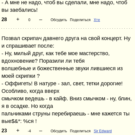
- А мне не надо, чтоб вы сделали, мне надо, чтоб
вы заебались!
+
–
28
0
Обсудить
Поделиться
Хте
Позвал скрипач давнего друга на свой концерт. Ну
и спрашивает после:
- Ну, милый друг, как тебе мое мастерство,
вдохновение? Поразили ли тебя
волшебные и божественные звуки лившиеся из
моей скрипки ?
- Оффигеть! В натуре - зал, свет, тетки дорогие!
Особливо, когда вверх
смычком ведешь - в кайф. Вниз смычком - ну, блин,
я в осадке. Но когда
пальчиками струны перебираешь - мне кажется ты
вые$&*: %ся !
+
–
23
-4
Обсудить
Поделиться
Sir Edward