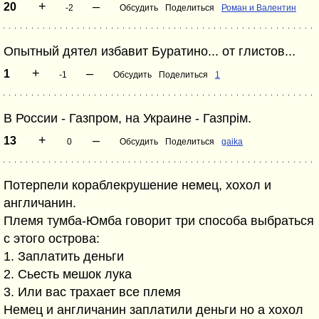
+
–
20
-2
Обсудить
Поделиться
Роман и Валентин
Опытный дятел избавит Буратино... от глистов...
+
–
1
-1
Обсудить
Поделиться
1
В России - Газпром, на Украине - Газпрім.
+
–
13
0
Обсудить
Поделиться
gaika
Потерпели кораблекрушение немец, хохол и
англичанин.
Племя тумба-Юмба говорит три способа выбраться
с этого острова:
1. Заплатить деньги
2. Сьесть мешок лука
3. Или вас трахает все племя
Немец и англичанин заплатили деньги но а хохол