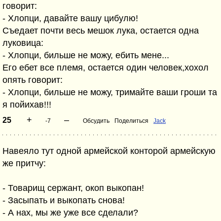
говорит:
- Хлопци, давайте вашу цибулю!
Съедает почти весь мешок лука, остается одна
луковица:
- Хлопци, бильше не можу, ебить мене...
Его ебет все племя, остается один человек,хохол
опять говорит:
- Хлопци, бильше не можу, тримайте ваши гроши та
я пойихав!!!
+
–
25
-7
Обсудить
Поделиться
Jack
Навеяло тут одной армейской конторой армейскую
же притчу:
- Товарищ сержант, окоп выкопан!
- Засыпать и выкопать снова!
- А нах, мы же уже все сделали?