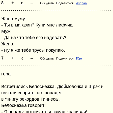
+
–
8
11
Обсудить
Поделиться
Asghan
Жена мужу:
- Ты в магазин? Купи мне лифчик.
Муж:
- Да на что тебе его надевать?
Жена:
- Ну я же тебе трусы покупаю.
+
–
7
6
Обсудить
Поделиться
Юрк
гера
Встретились Белоснежка, Дюймовочка и Шрэк и
начали спорить, кто попадет
в "Книгу рекордов Гиннеса".
Белоснежка говорит:
- Я попаду, потомучто я самая красивая!