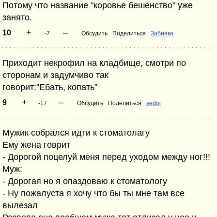
Потому что название "коровье бешенство" уже
занято.
+
–
10
-7
Обсудить
Поделиться
Забияка
Приходит некрофил на кладбище, смотри по
сторонам и задумчиво так
говорит:"Ебать, копать"
+
–
9
-17
Обсудить
Поделиться
sedoi
Мужик собрался идти к стоматолагу
Ему жена говрит
- Дорогой поцелуй меня перед уходом между ног!!!
Муж:
- Дорогая но я опаздоваю к стоматологу
- Ну пожалуста я хочу что бы ты мне там все
вылезал