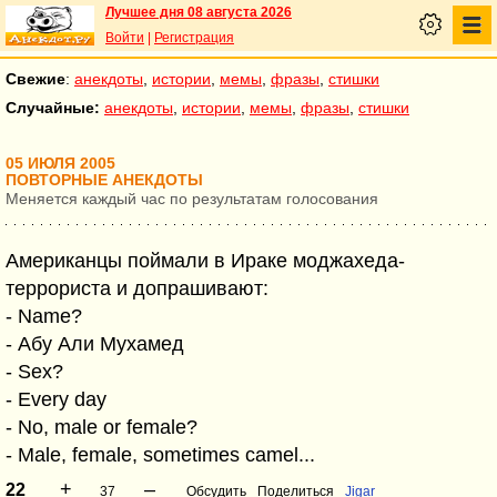
Лучшее дня 08 августа 2026
Войти
|
Регистрация
Свежие
:
анекдоты
,
истории
,
мемы
,
фразы
,
стишки
Случайные:
анекдоты
,
истории
,
мемы
,
фразы
,
стишки
05 ИЮЛЯ 2005
ПОВТОРНЫЕ АНЕКДОТЫ
Меняется каждый час по результатам голосования
Американцы поймали в Ираке моджахеда-
террориста и допрашивают:
- Name?
- Абу Али Мухамед
- Sex?
- Every day
- No, male or female?
- Male, female, sometimes camel...
+
–
22
37
Обсудить
Поделиться
Jigar