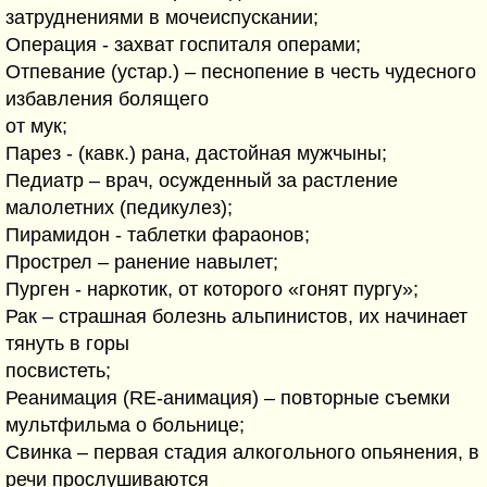
затруднениями в мочеиспускании;
Операция - захват госпиталя операми;
Отпевание (устар.) – песнопение в честь чудесного
избавления болящего
от мук;
Парез - (кавк.) рана, дастойная мужчыны;
Педиатр – врач, осужденный за растление
малолетних (педикулез);
Пирамидон - таблетки фараонов;
Прострел – ранение навылет;
Пурген - наркотик, от которого «гонят пургу»;
Рак – страшная болезнь альпинистов, их начинает
тянуть в горы
посвистеть;
Реанимация (RE-анимация) – повторные съемки
мультфильма о больнице;
Свинка – первая стадия алкогольного опьянения, в
речи прослушиваются