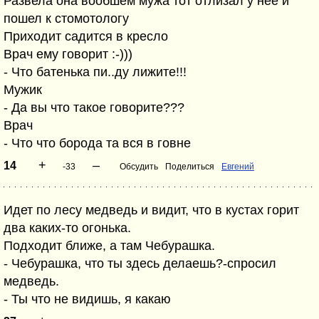
Развела она вообшем мужа тот отлизал у нее и
пошел к стомотологу
Приходит садится в кресло
Врач ему говорит :-)))
- Что батенька пи..ду лижите!!!
Мужик
- Да вы что такое говорите???
Врач
- Что что борода та вся в говне
+
–
14
-33
Обсудить
Поделиться
Евгений
Идет по лесу медведь и видит, что в кустах горит
два каких-то огонька.
Подходит ближе, а там Чебурашка.
- Чебурашка, что ты здесь делаешь?-спросил
медведь.
- Ты что не видишь, я какаю