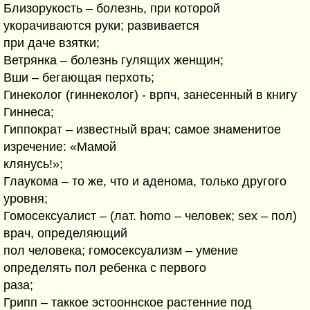
Близорукость – болезнь, при которой
укорачиваются руки; развивается
при даче взятки;
Ветрянка – болезнь гулящих женщин;
Вши – бегающая перхоть;
Гинеколог (гиннеколог) - врпч, занесенный в книгу
Гиннеса;
Гиппократ – известный врач; самое знаменитое
изречение: «Мамой
клянусь!»;
Глаукома – то же, что и аденома, только другого
уровня;
Гомосексуалист – (лат. homo – человек; sex – пол)
врач, определяющий
пол человека; гомосексуализм – умение
определять пол ребенка с первого
раза;
Грипп – таккое эстооннское растенние под