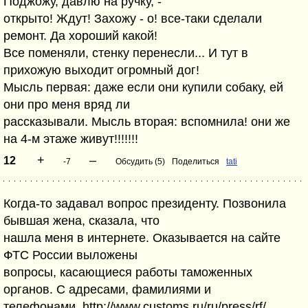
Поджожу, давлю на ручку, -
открыто! Ждут! Захожу - о! все-таки сделали
ремонт. Да хороший какой!
Все поменяли, стенку перенесли... И тут в
прихожую выходит огромный дог!
Мысль первая: даже если они купили собаку, ей
они про меня вряд ли
рассказывали. Мысль вторая: вспомнила! они же
на 4-м этаже живут!!!!!!!
+
–
12
-7
Обсудить (5)
Поделиться
tati
Когда-то задавал вопрос президенту. Позвонила
бывшая жена, сказала, что
нашла меня в интернете. Оказывается на сайте
ФТС России выложены
вопросы, касающиеся работы таможенных
органов. С адресами, фамилиями и
телефонами. http://www.customs.ru/ru/press/rf/