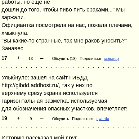
работы, но еще не
дошли до того, чтобы пиво пить сраками..." Мы
заржали.
Официантка посмотрела на нас, пожала плечами,
хмыкнула:
"Вы какие-то странные, так мне раков уносить?"
Занавес
+
–
17
-13
Обсудить (18)
Поделиться
менагер
Улыбнуло: зашел на сайт ГИБДД
http://gibdd.addhost.ru/, так у них по
верхнему срезу экрана используется
гаризонтальная разметка, используемая
для обозначения опасных участков, впечетляет!
+
–
19
-9
Обсудить
Поделиться
qwerda
Историю рассказал мой друг.