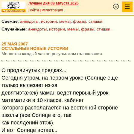
Лучшее дня 08 августа 2026
Войти
|
Регистрация
Свежие
:
анекдоты
,
истории
,
мемы
,
фразы
,
стишки
Случайные:
анекдоты
,
истории
,
мемы
,
фразы
,
стишки
25 МАЯ 2007
ОСТАЛЬНЫЕ НОВЫЕ ИСТОРИИ
Меняется каждый час по результатам голосования
О продвинутых предках...
Сегодня утром, на первом уроке (Солнце еще
только вылезает из-за
девятиэтажек) маман ведет первыый урок
математики в 10 классе, кабинет
которого располагается на восточной стороне
школы (все Солнце его, так
как послдений этаж).
И вот Солнце встает...