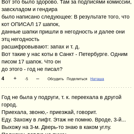
Вот это было здорово. Там за подписями комиссии,
завскладом и гендира
было написано следующее: В результате того, что
кот ОПИСАЛ 17 шапок,
данные шапки пришли в негодность и далее они
этц негодность
расшифровывают: запах и т. д.
Вот такие у нас коты в Санкт - Петербурге. Одним
писом 17 шапок. Что он
до этого - год не писал?
+
–
4
-5
Обсудить
Поделиться
Наташа
Год не была у подруги, т. к. переехала в другой
город.
Приехала, звоню,- приезжай, говорит.
Еду. Захожу в лифт. Этаж не помню. Вроде, 3-й...
Выхожу на 3-м. Дверь-то знаю в каком углу.