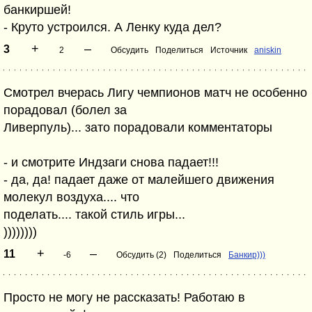
банкиршей!
- Круто устроился. А Ленку куда дел?
+
–
3
2
Обсудить
Поделиться
Источник
aniskin
Смотрел вчерась Лигу чемпионов матч не особенно
порадовал (болел за
Ливерпуль)... зато порадовали комментаторы
- и смотрите Индзаги снова падает!!!
- да, да! падает даже от малейшего движения
молекул воздуха.... что
поделать.... такой стиль игры...
))))))))
+
–
11
-6
Обсудить (2)
Поделиться
Банкир)))
Просто не могу не рассказать! Работаю в