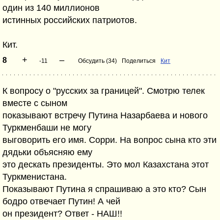
один из 140 миллионов
истинных российских патриотов.
Кит.
+
–
8
-11
Обсудить (34)
Поделиться
Кит
К вопросу о "русских за границей". Смотрю телек
вместе с сыном
показывают встречу Путина Назарбаева и нового
Туркменбаши не могу
выговорить его имя. Сорри. На вопрос сына кто эти
дядьки объясняю ему
это дескать президенты. Это мол Казахстана этот
Туркменистана.
Показывают Путина я спрашиваю а это кто? Сын
бодро отвечает Путин! А чей
он президент? Ответ - НАШ!!