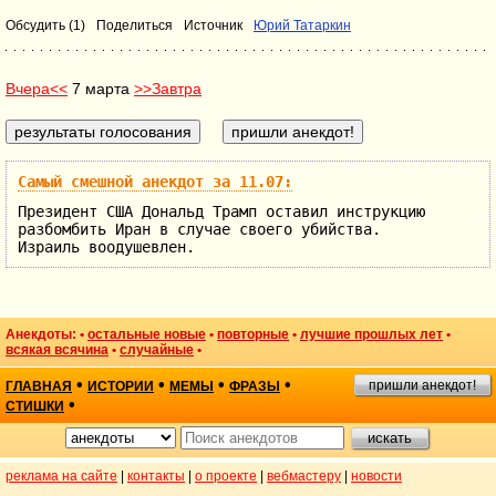
Обсудить (1)
Поделиться
Источник
Юрий Татаркин
Вчера<<
7 марта
>>Завтра
Самый смешной анекдот за 11.07:
Президент США Дональд Трамп оставил инструкцию
разбомбить Иран в случае своего убийства.
Израиль воодушевлен.
Анекдоты: •
остальные новые
•
повторные
•
лучшие прошлых лет
•
всякая всячина
•
случайные
•
•
•
•
•
пришли анекдот!
ГЛАВНАЯ
ИСТОРИИ
МЕМЫ
ФРАЗЫ
•
СТИШКИ
реклама на сайте
|
контакты
|
о проекте
|
вебмастеру
|
новости