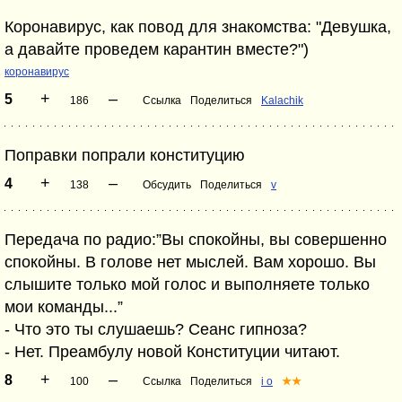
Коронавирус, как повод для знакомства: "Девушка,
а давайте проведем карантин вместе?")
коронавирус
+
–
5
186
Ссылка
Поделиться
Kalachik
Поправки попрали конституцию
+
–
4
138
Обсудить
Поделиться
v
Передача по радио:”Вы спокойны, вы совершенно
спокойны. В голове нет мыслей. Вам хорошо. Вы
слышите только мой голос и выполняете только
мои команды...”
- Что это ты слушаешь? Сеанс гипноза?
- Нет. Преамбулу новой Конституции читают.
+
–
8
100
Ссылка
Поделиться
i o
★★