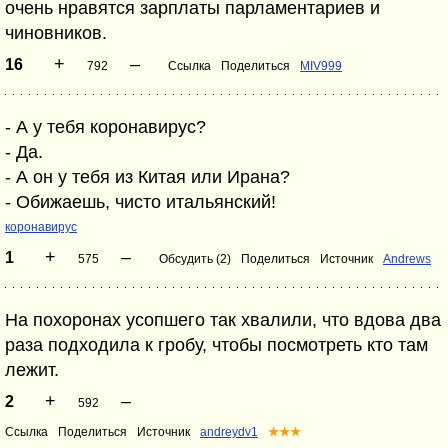
очень нравятся зарплаты парламентариев и
чиновников.
+
–
16
792
Ссылка
Поделиться
MIV999
- А у тебя коронавирус?
- Да.
- А он у тебя из Китая или Ирана?
- Обижаешь, чисто итальянский!
коронавирус
+
–
1
575
Обсудить (2)
Поделиться
Источник
Andrews
На похоронах усопшего так хвалили, что вдова два
раза подходила к гробу, чтобы посмотреть кто там
лежит.
+
–
2
592
Ссылка
Поделиться
Источник
andreydv1
★★★