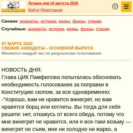
Лучшее дня 10 августа 2026
Войти
|
Регистрация
Свежие
:
анекдоты
,
истории
,
мемы
,
фразы
,
стишки
Случайные:
анекдоты
,
истории
,
мемы
,
фразы
,
стишки
07 МАРТА 2020
СВЕЖИЕ АНЕКДОТЫ - ОСНОВНОЙ ВЫПУСК
Меняется каждый час по результатам голосования
НОВОСТЬ ДНЯ:
Глава ЦИК Памфилова попыталась обосновать
необходимость голосования за поправки в
Конституцию скопом, за все одновременно:
-"Хорошо, вам не нравится винегрет, но вам
нравятся борщ или котлеты. Вы тогда для себя
решите: нет, откажусь от всего обеда, потому что
мне винегрет не нравится, или я все-таки возьму —
винегрет не съем, мне ни холодно ни жарко, а