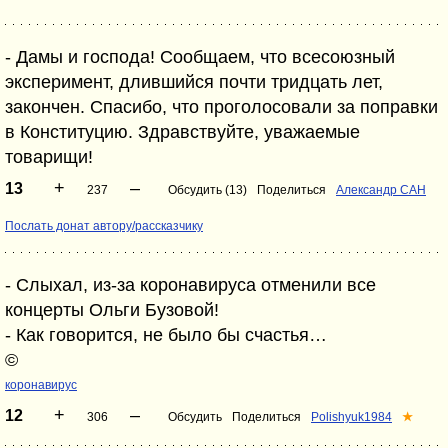
- Дамы и господа! Сообщаем, что всесоюзный
эксперимент, длившийся почти тридцать лет,
закончен. Спасибо, что проголосовали за поправки
в Конституцию. Здравствуйте, уважаемые
товарищи!
+
–
13
237
Обсудить (13)
Поделиться
Александр САН
Послать донат автору/рассказчику
- Слыхал, из-за коронавируса отменили все
концерты Ольги Бузовой!
- Как говорится, не было бы счастья…
©
коронавирус
+
–
12
306
Обсудить
Поделиться
Polishyuk1984
★