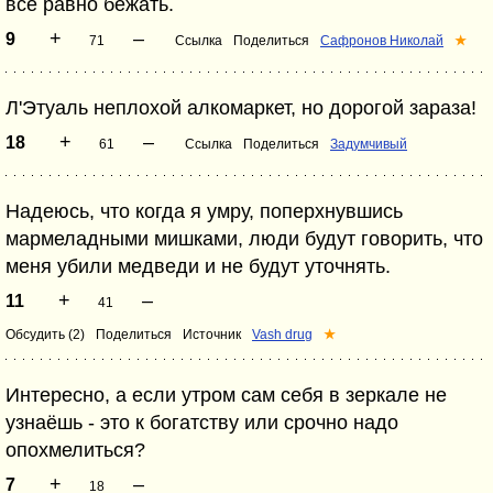
всё равно бежать.
+
–
9
71
Ссылка
Поделиться
Сафронов Николай
★
Л'Этуаль неплохой алкомаркет, но дорогой зараза!
+
–
18
61
Ссылка
Поделиться
Задумчивый
Надеюсь, что когда я умру, поперхнувшись
мармеладными мишками, люди будут говорить, что
меня убили медведи и не будут уточнять.
+
–
11
41
Обсудить (2)
Поделиться
Источник
Vash drug
★
Интересно, а если утром сам себя в зеркале не
узнаёшь - это к богатству или срочно надо
опохмелиться?
+
–
7
18