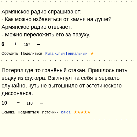
Армянское радио спрашивают:
- Как можно избавиться от камня на душе?
Армянское радио отвечает:
- Можно переложить его за пазуху.
+
–
6
157
Обсудить
Поделиться
Купа Купыч Гениальный
★
Потерял где-то гранёный стакан. Пришлось пить
водку из фужера. Взглянул на себя в зеркало
случайно, чуть не вытошнило от эстетического
диссонанса.
+
–
10
110
Ссылка
Поделиться
Источник
balda
★★★★★