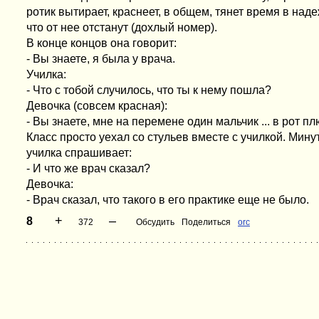
ротик вытирает, краснеет, в общем, тянет время в наде
что от нее отстанут (дохлый номер).
В конце концов она говорит:
- Вы знаете, я была у врача.
Училка:
- Что с тoбой случилось, что ты к нему пошла?
Девочка (совсем красная):
- Вы знаете, мне на перемене один мальчик ... в рот пл
Класс просто уехал со стульев вместе с училкой. Минут
училка спрашивает:
- И что же врач сказал?
Девочка:
- Врач сказал, что такого в его практике еще не было.
+
–
8
372
Обсудить
Поделиться
orc