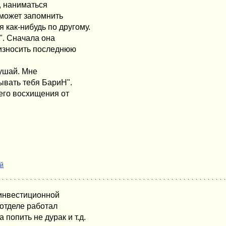
, наниматься
е может запомнить
 как-нибудь по другому.
". Сначала она
оизносить последнюю
лушай. Мне
зывать тебя БариН".
оего восхищения от
ий
 инвестиционной
 отделе работал
опить не дурак и т.д.