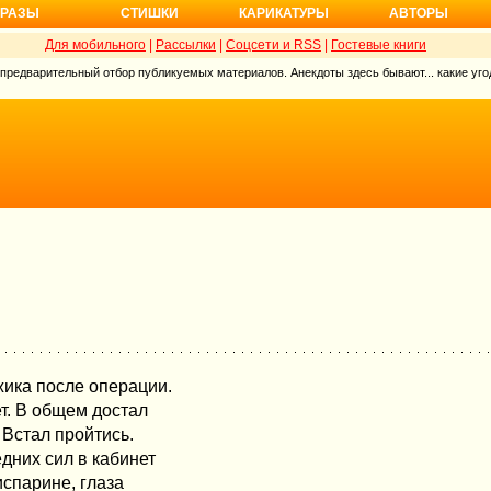
РАЗЫ
СТИШКИ
КАРИКАТУРЫ
АВТОРЫ
Для мобильного
|
Рассылки
|
Соцсети и RSS
|
Гостевые книги
 предварительный отбор публикуемых материалов. Анекдоты здесь бывают... какие угод
жика после операции.
ет. В общем достал
 Встал пройтись.
едних сил в кабинет
испарине, глаза