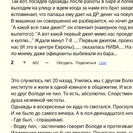
Так вот, посидев однажды после работы в баре и попи
выходим на улицу и ждем когда за нами его брат заедет
вспоминает, что папаша ему дает на ДР денег на покуп
В машинах он совершенно не разбирается, но хочет д
"А какой все-таки джип?" он отвечает (наверное под 
выпитого): "А вот какой первый джип мимо нас проедет
и куплю..." Ждали минут 7-8 .... Первым джипом, про
нас (И это в центре Европы)...... оказалась НИВА.... На
по-моему, даже официанты выбежали из бара...
+
–
2
662
Обсудить
Поделиться
Lion
Это случилось лет 20 назад. Учились мы с другом Вол
институте и жили в одной комнате в общежитии. И все
но друг Володя не пил. То есть, абсолютно. Спорстмен
душа неземной чистоты.
Однажды в воскресенье он куда-то смотался. Проснулся
И не было до самого вечера. А в пол-двенадцатого ноч
- Где был, - спрашиваю.
- Водку пил, - застенчиво говорит Володя и протягивае
Изумлению моему не было предела. Понятное дело, с