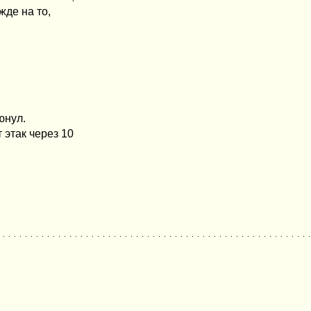
жде на то,
юнул.
 этак через 10