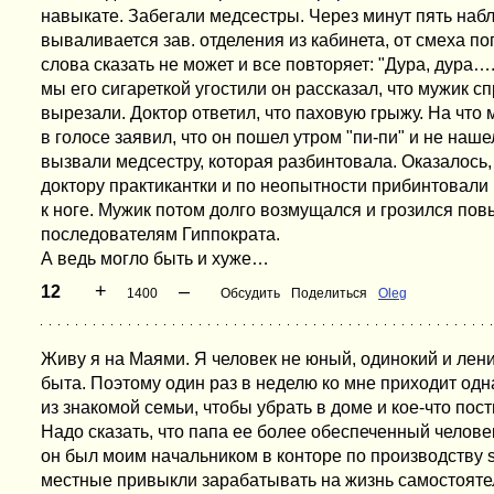
навыкате. Забегали медсестры. Через минут пять наб
вываливается зав. отделения из кабинета, от смеха п
слова сказать не может и все повторяет: "Дура, дура….
мы его сигареткой угостили он рассказал, что мужик сп
вырезали. Доктор ответил, что паховую грыжу. На что
в голосе заявил, что он пошел утром "пи-пи" и не наш
вызвали медсестру, которая разбинтовала. Оказалось,
доктору практикантки и по неопытности прибинтовали 
к ноге. Мужик потом долго возмущался и грозился пов
последователям Гиппократа.
А ведь могло быть и хуже…
+
–
12
1400
Обсудить
Поделиться
Oleg
Живу я на Маями. Я человек не юный, одинокий и лен
быта. Поэтому один раз в неделю ко мне приходит од
из знакомой семьи, чтобы убрать в доме и кое-что пост
Надо сказать, что папа ее более обеспеченный челове
он был моим начальником в конторе по производству s
местные привыкли зарабатывать на жизнь самостояте