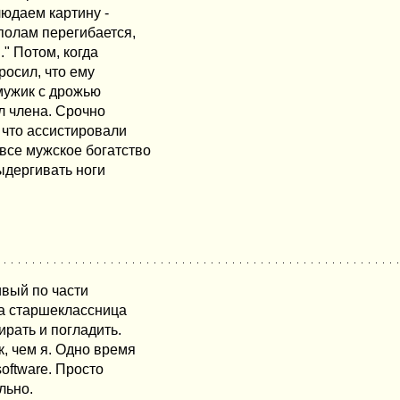
людаем картину -
ополам перегибается,
." Потом, когда
росил, что ему
 мужик с дрожью
ел члена. Срочно
 что ассистировали
все мужское богатство
ыдергивать ноги
ивый по части
на старшеклассница
ирать и погладить.
к, чем я. Одно время
oftware. Просто
льно.