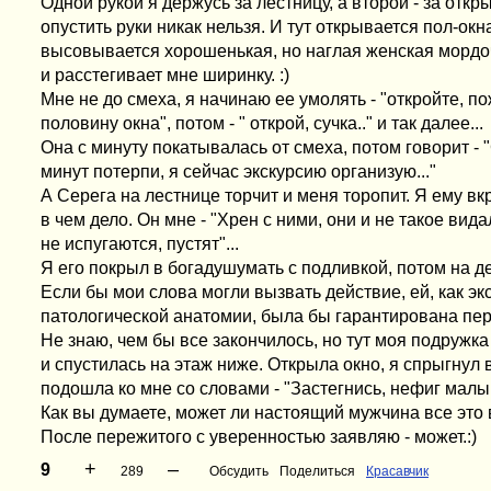
Одной рукой я держусь за лестницу, а второй - за откр
опустить руки никак нельзя. И тут открывается пол-окна
высовывается хорошенькая, но наглая женская мордочк
и расстегивает мне ширинку. :)
Мне не до смеха, я начинаю ее умолять - "откройте, п
половину окна", потом - " открой, сучка.." и так далее...
Она с минуту покатывалась от смеха, потом говорит - 
минут потерпи, я сейчас экскурсию организую..."
А Серега на лестнице торчит и меня торопит. Я ему вк
в чем дело. Он мне - "Хрен с ними, они и не такое вида
не испугаются, пустят"...
Я его покрыл в богадушумать с подливкой, потом на д
Если бы мои слова могли вызвать действие, ей, как эк
патологической анатомии, была бы гарантирована пе
Не знаю, чем бы все закончилось, но тут моя подружк
и спустилась на этаж ниже. Открыла окно, я спрыгнул 
подошла ко мне со словами - "Застегнись, нефиг малы
Как вы думаете, может ли настоящий мужчина все это в
После пережитого с уверенностью заявляю - может.:)
+
–
9
289
Обсудить
Поделиться
Красавчик