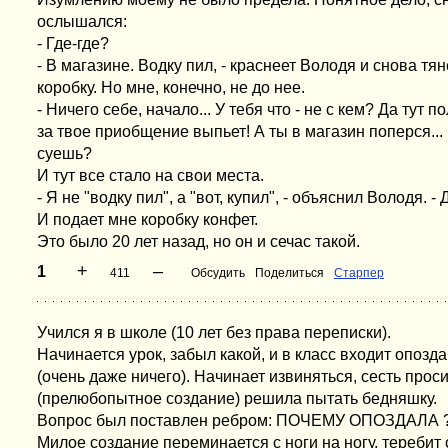
ослышался:
- Где-где?
- В магазине. Водку пил, - краснеет Володя и снова тя
коробку. Но мне, конечно, не до нее.
- Ничего себе, начало... У тебя что - не с кем? Да тут 
за твое приобщение выпьет! А ты в магазин поперся... 
суешь?
И тут все стало на свои места.
- Я не "водку пил", а "вот, купил", - объяснил Володя. - 
И подает мне коробку конфет.
Это было 20 лет назад, но он и сечас такой.
+
–
1
411
Обсудить
Поделиться
Старпер
Учился я в школе (10 лет без права переписки).
Начинается урок, забыл какой, и в класс входит опoз
(очень даже ничего). Начинает извиняться, сесть проси
(прелюбопытное создание) решила пытать бедняшку.
Вопрос был поставлен ребром: ПОЧЕМУ ОПОЗДАЛА 
Милое создание переминается с ноги на ногу, теребит 