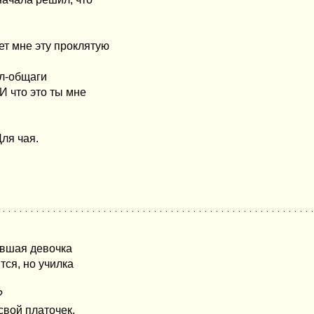
нет мне эту проклятую
пол-общаги
И что это ты мне
Для чая.
давшая девочка
тся, но училка
?
свой платочек,