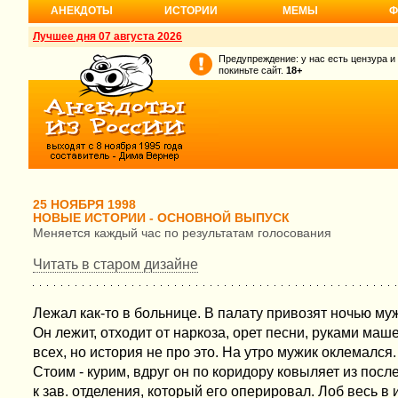
АНЕКДОТЫ
ИСТОРИИ
МЕМЫ
Ф
Лучшее дня 07 августа 2026
Предупреждение: у нас есть цензура и
покиньте сайт.
18+
25 НОЯБРЯ 1998
НОВЫЕ ИСТОРИИ - ОСНОВНОЙ ВЫПУСК
Меняется каждый час по результатам голосования
Читать в старом дизайне
Лежал как-то в больнице. В палату привозят ночью му
Он лежит, отходит от наркоза, орет песни, руками маш
всех, но история не про это. На утро мужик оклемался.
Стоим - курим, вдруг он по коридору ковыляет из посл
к зав. отделения, который его оперировал. Лоб весь в 