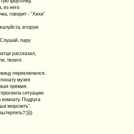
ытую форточку,
, из него
а, говорит - "Хихи"
ожалуйста, вторую
"Слушай, пару
ратце рассказал,
ли, твоего
евицу переключился.
спонату музея
рвая премия.
а просекла ситуацию
в комнату. Подруга
ша морозить".
ытерпеть?:))))