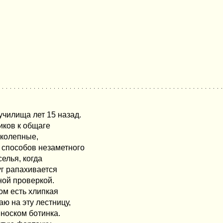
чилища лет 15 назад.
иков к общаге
иколепные,
 способов незаметного
елья, когда
уг рапахивается
ной проверкой.
дом есть хлипкая
ю на эту лестницу,
 носком ботинка.