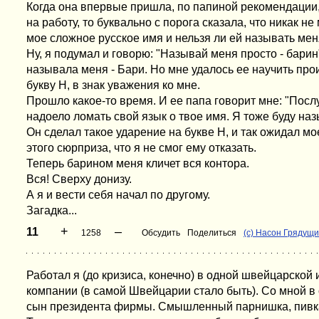
Когда она впервые пришла, по папиной рекомендации
на работу, то буквально с порога сказала, что никак н
мое сложное русское имя и нельзя ли ей называть меня
Ну, я подумал и говорю: "Называй меня просто - барин
называла меня - Бари. Но мне удалось ее научить пр
букву Н, в знак уважения ко мне.
Прошло какое-то время. И ее папа говорит мне: "Пос
надоело ломать свой язык о твое имя. Я тоже буду на
Он сделал такое ударение на букве Н, и так ожидал м
этого сюрприза, что я не смог ему отказать.
Теперь барином меня кличет вся контора.
Вся! Сверху донизу.
А я и вести себя начал по другому.
Загадка...
+
–
11
1258
Обсудить
Поделиться
(с) Насон Грядущ
Работал я (до кризиса, конечно) в одной швейцарской
компании (в самой Швейцарии стало быть). Со мной в
сын президента фирмы. Смышленный парнишка, пивка п