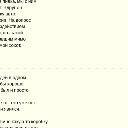
в пивка, мы с ним
. Вдруг он
ку авто.
жип. На вопрос
воздействием
, вот такой
ехавшим мимо
 мой хохот,
одей в одном
 бы хорошо,
 был и просто
 я - его уже нет.
и явился.
т мне какую-то коробку.
начала решил, что