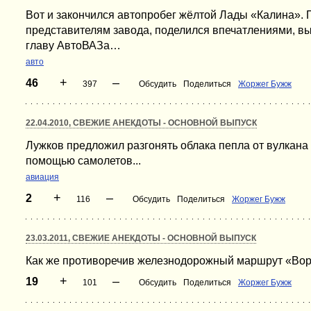
Вот и закончился автопробег жёлтой Лады «Калина». 
представителям завода, поделился впечатлениями, вы
главу АвтоВАЗа…
авто
+
–
46
397
Обсудить
Поделиться
Жоржег Бужж
22.04.2010, СВЕЖИЕ АНЕКДОТЫ - ОСНОВНОЙ ВЫПУСК
Лужков предложил разгонять облака пепла от вулкана 
помощью самолетов...
авиация
+
–
2
116
Обсудить
Поделиться
Жоржег Бужж
23.03.2011, СВЕЖИЕ АНЕКДОТЫ - ОСНОВНОЙ ВЫПУСК
Как же противоречив железнодорожный маршрут «Во
+
–
19
101
Обсудить
Поделиться
Жоржег Бужж