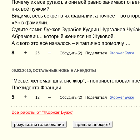
Почему их все ругают, а они всё равно занимают отве
них всё пучком?
Видимо, весь секрет в их фамилии, а точнее – во второ
«У» в фамилии.
Судите сами: Лужков Зурабов Кудрин Нургалиев Чуба
Абрамович… который женился на Жуковой.
А с кого это всё началось – я тактично промолчу….
+
–
8
25
Обсудить (2)
Поделиться
Жоржег Бужж
09.03.2010, ОСТАЛЬНЫЕ НОВЫЕ АНЕКДОТЫ
"Месье, женеман шпа сис жюр", - поприветствовал пр
Президента Франции.
+
–
5
12
Обсудить (2)
Поделиться
Жоржег Бужж
Все работы от "Жоржег Бужж"