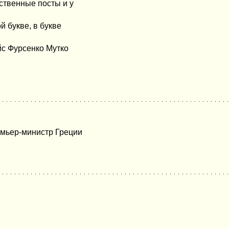
тственные посты и у
й букве, в букве
йс Фурсенко Мутко
емьер-министр Греции