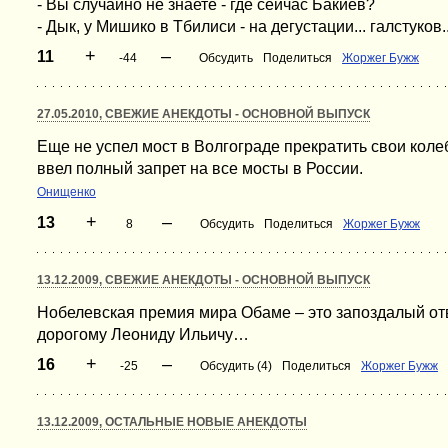
- Вы случайно не знаете - где сейчас Бакиев?
- Дык, у Мишико в Тбилиси - на дегустации... галстуков..
+
–
11
-44
Обсудить
Поделиться
Жоржег Бужж
27.05.2010, СВЕЖИЕ АНЕКДОТЫ - ОСНОВНОЙ ВЫПУСК
Еще не успел мост в Волгограде прекратить свои кол
ввел полный запрет на все мосты в России.
Онищенко
+
–
13
8
Обсудить
Поделиться
Жоржег Бужж
13.12.2009, СВЕЖИЕ АНЕКДОТЫ - ОСНОВНОЙ ВЫПУСК
Нобелевская премия мира Обаме – это запоздалый о
дорогому Леониду Ильичу…
+
–
16
-25
Обсудить (4)
Поделиться
Жоржег Бужж
13.12.2009, ОСТАЛЬНЫЕ НОВЫЕ АНЕКДОТЫ