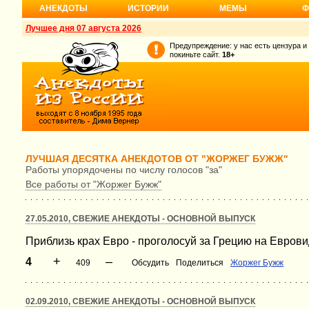
АНЕКДОТЫ
ИСТОРИИ
МЕМЫ
Ф
Лучшее дня 07 августа 2026
Предупреждение: у нас есть цензура и
покиньте сайт.
18+
ЛУЧШАЯ ДЕСЯТКА АНЕКДОТОВ ОТ "ЖОРЖЕГ БУЖЖ"
Работы упорядочены по числу голосов "за"
Все работы от "Жоржег Бужж"
27.05.2010, СВЕЖИЕ АНЕКДОТЫ - ОСНОВНОЙ ВЫПУСК
Приблизь крах Евро - проголосуй за Грецию на Еврови
+
–
4
409
Обсудить
Поделиться
Жоржег Бужж
02.09.2010, СВЕЖИЕ АНЕКДОТЫ - ОСНОВНОЙ ВЫПУСК