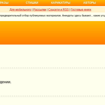
РАЗЫ
СТИШКИ
КАРИКАТУРЫ
АВТОРЫ
Для мобильного
|
Рассылки
|
Соцсети и RSS
|
Гостевые книги
 предварительный отбор публикуемых материалов. Анекдоты здесь бывают... какие угод
дении.