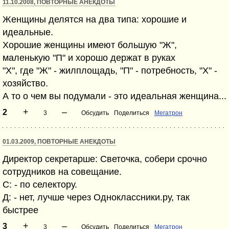
11.10.2008, ПОВТОРНЫЕ АНЕКДОТЫ
Женщины делятся на два типа: хорошие и
идеальные.
Хорошие женщины имеют большую "Ж",
маленькую "П" и хорошо держат в руках
"Х", где "Ж" - жилплощадь, "П" - потребность, "Х" -
хозяйство.
А то о чем вы подумали - это идеальная женщина...
+
–
2
3
Обсудить
Поделиться
Мегатрон
01.03.2009, ПОВТОРНЫЕ АНЕКДОТЫ
Директор секретарше: Светочка, собери срочно
сотрудников на совещание.
С: - по селектору.
Д: - нет, лучше через Одноклассники.ру, так
быстрее
+
–
3
3
Обсудить
Поделиться
Мегатрон