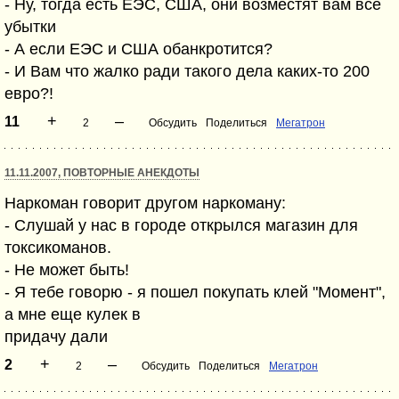
- Ну, тогда есть ЕЭС, США, они возместят вам все
убытки
- А если ЕЭС и США обанкротится?
- И Вам что жалко ради такого дела каких-то 200
евро?!
+
–
11
2
Обсудить
Поделиться
Мегатрон
11.11.2007, ПОВТОРНЫЕ АНЕКДОТЫ
Наркоман говорит другом наркоману:
- Слушай у нас в городе открылся магазин для
токсикоманов.
- Не может быть!
- Я тебе говорю - я пошел покупать клей "Момент",
а мне еще кулек в
придачу дали
+
–
2
2
Обсудить
Поделиться
Мегатрон