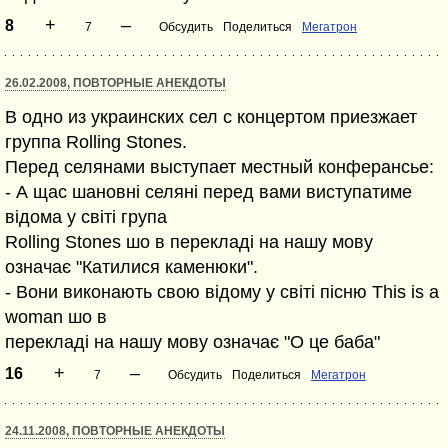
+
–
8
7
Обсудить
Поделиться
Мегатрон
26.02.2008, ПОВТОРНЫЕ АНЕКДОТЫ
В одно из украинских сел с концертом приезжает
группа Rolling Stones.
Перед селянами выступает местный конферансье:
- А щас шановні селяні перед вами виступатиме
відома у світі група
Rolling Stones шо в перекладі на нашу мову
означає "Катилися каменюки".
- Вони виконають свою відому у світі пісню This is a
woman шо в
перекладі на нашу мову означає "О це баба"
+
–
16
7
Обсудить
Поделиться
Мегатрон
24.11.2008, ПОВТОРНЫЕ АНЕКДОТЫ