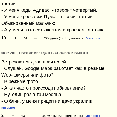
третий.
- У меня кеды Адидас, - говорит четвертый.
- У меня кроссовки Пума, - говорит пятый.
Обыкновенный мальчик:
- А у меня зато есть желтая и красная карточка.
+
–
10
44
Обсудить (4)
Поделиться
Мегатрон
08.06.2010, СВЕЖИЕ АНЕКДОТЫ - ОСНОВНОЙ ВЫПУСК
Встречаются двое приятелей.
- Слушай, Google Maps работает как: в режиме
Web-камеры или фото?
- В режиме фото.
- А как часто происходит обновление?
- Ну, один раз в три месяца.
- О блин, у меня прицеп на даче украли!!!
интернет
+
–
2
43
Обсудить (10)
Поделиться
Мегатрон