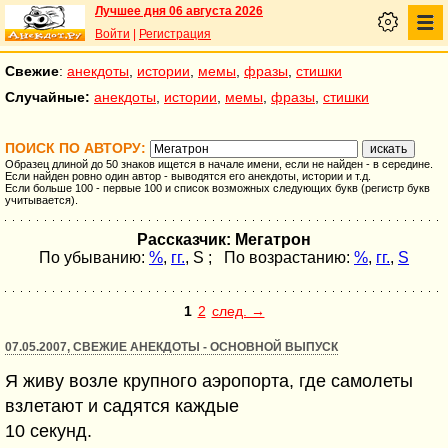
Лучшее дня 06 августа 2026
Войти
|
Регистрация
Свежие
:
анекдоты
,
истории
,
мемы
,
фразы
,
стишки
Случайные:
анекдоты
,
истории
,
мемы
,
фразы
,
стишки
ПОИСК ПО АВТОРУ:
Образец длиной до 50 знаков ищется в начале имени, если не найден - в середине.
Если найден ровно один автор - выводятся его анекдоты, истории и т.д.
Если больше 100 - первые 100 и список возможных следующих букв (регистр букв
учитывается).
Рассказчик: Мегатрон
По убыванию:
%
,
гг.
,
S
; По возрастанию:
%
,
гг.
,
S
1
2
след. →
07.05.2007, СВЕЖИЕ АНЕКДОТЫ - ОСНОВНОЙ ВЫПУСК
Я живу возле крупного аэропорта, где самолеты
взлетают и садятся каждые
10 секунд.