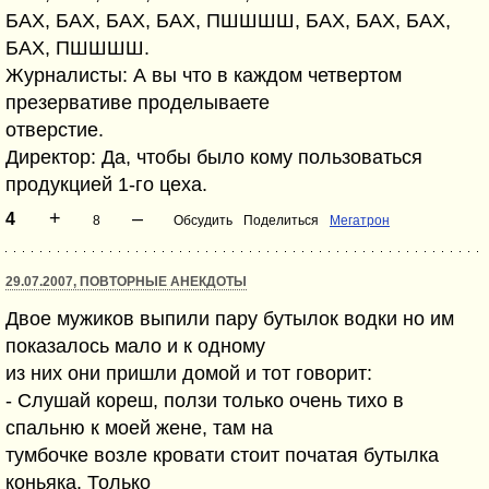
БАХ, БАХ, БАХ, БАХ, ПШШШШ, БАХ, БАХ, БАХ,
БАХ, ПШШШШ.
Журналисты: А вы что в каждом четвертом
презервативе проделываете
отверстие.
Директор: Да, чтобы было кому пользоваться
продукцией 1-го цеха.
+
–
4
8
Обсудить
Поделиться
Мегатрон
29.07.2007, ПОВТОРНЫЕ АНЕКДОТЫ
Двое мужиков выпили пару бутылок водки но им
показалось мало и к одному
из них они пришли домой и тот говорит:
- Слушай кореш, ползи только очень тихо в
спальню к моей жене, там на
тумбочке возле кровати стоит початая бутылка
коньяка. Только