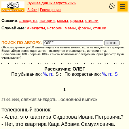
Лучшее дня 07 августа 2026
Войти
|
Регистрация
Свежие
:
анекдоты
,
истории
,
мемы
,
фразы
,
стишки
Случайные:
анекдоты
,
истории
,
мемы
,
фразы
,
стишки
ПОИСК ПО АВТОРУ:
Образец длиной до 50 знаков ищется в начале имени, если не найден - в середине.
Если найден ровно один автор - выводятся его анекдоты, истории и т.д.
Если больше 100 - первые 100 и список возможных следующих букв (регистр букв
учитывается).
Рассказчик: ОЛЕГ
По убыванию:
%
,
гг.
,
S
; По возрастанию:
%
,
гг.
,
S
1
27.09.1999, СВЕЖИЕ АНЕКДОТЫ - ОСНОВНОЙ ВЫПУСК
Телефонный звонок:
- Алло, это квартира Сидорова Ивана Петровича?
- Нет, это квартира Каца Абрама Самуиловича.