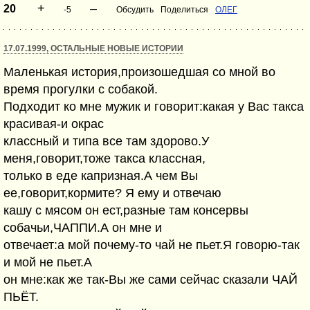
+
–
20
-5
Обсудить
Поделиться
ОЛЕГ
17.07.1999, ОСТАЛЬНЫЕ НОВЫЕ ИСТОРИИ
Маленькая история,произошедшая со мной во
время прогулки с собакой.
Подходит ко мне мужик и говорит:какая у Вас такса
красивая-и окрас
классный и типа все там здорово.У
меня,говорит,тоже такса классная,
только в еде капризная.А чем Вы
ее,говорит,кормите? Я ему и отвечаю
кашу с мясом он ест,разные там консервы
собачьи,ЧАППИ.А он мне и
отвечает:а мой почему-то чай не пьет.Я говорю-так
и мой не пьет.A
он мне:как же так-Вы же сами сейчас сказали ЧАЙ
ПЬЁТ.