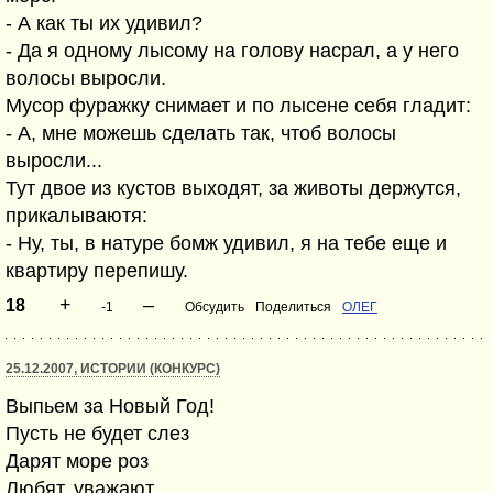
- А как ты их удивил?
- Да я одному лысому на голову насрал, а у него
волосы выросли.
Мусор фуражку снимает и по лысене себя гладит:
- А, мне можешь сделать так, чтоб волосы
выросли...
Тут двое из кустов выходят, за животы держутся,
прикалываютя:
- Ну, ты, в натуре бомж удивил, я на тебе еще и
квартиру перепишу.
+
–
18
-1
Обсудить
Поделиться
ОЛЕГ
25.12.2007, ИСТОРИИ (КОНКУРС)
Выпьем за Новый Год!
Пусть не будет слез
Дарят море роз
Любят, уважают