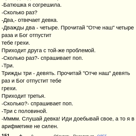
-Батюшка я согрешила.
-Сколько раз?
-Два,- отвечает девка.
-Дважды два - четыре. Прочитай "Отче наш" четыре
раза и Бог отпустит
тебе грехи.
Приходит друга с той-же проблемой.
-Сколько раз?- спрашивает поп.
-Три.
Трижды три - девять. Прочитай "Отче наш" девять
раз и Бог отпустит тебе
грехи.
Приходит третья.
-Сколько?- спрашивает поп.
-Три с половиной.
-Мммм. Слушай девка! Иди доебывай свое, а то я в
арифметике не силен.
+
–
151