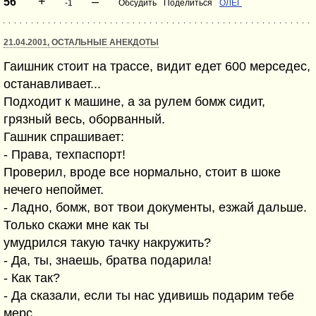
+
–
56
-1
Обсудить
Поделиться
ОЛЕГ
21.04.2001, ОСТАЛЬНЫЕ АНЕКДОТЫ
Гаишник стоит на трассе, видит едет 600 мерседес,
останавливает...
Подходит к машине, а за рулем бомж сидит,
грязный весь, оборванный.
Гашник спрашивает:
- Права, техпаспорт!
Проверил, вроде все нормально, стоит в шоке
нечего непоймет.
- Ладно, бомж, вот твои документы, езжай дальше.
Только скажи мне как ты
умудрился такую тачку накружить?
- Да, ты, знаешь, братва подарила!
- Как так?
- Да сказали, если ты нас удивишь подарим тебе
мерс.