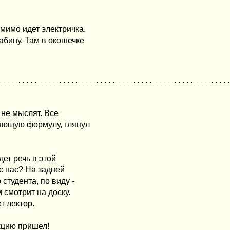
мимо идет электричка.
абину. Там в окошечке
 не мыслят. Все
ннющую формулу, глянул
дет речь в этой
 с нас? На задней
студента, по виду -
 смотрит на доску.
т лектор.
екцию пришел!