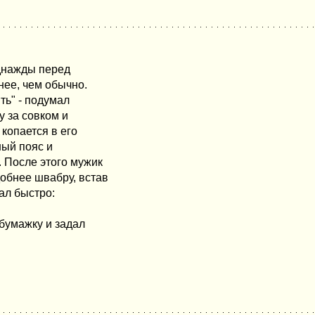
Однажды перед
знее, чем обычно.
ять" - подумал
у за совком и
 копается в его
ный пояс и
 После этого мужик
добнее швабру, встав
ал быстро:
 бумажку и задал