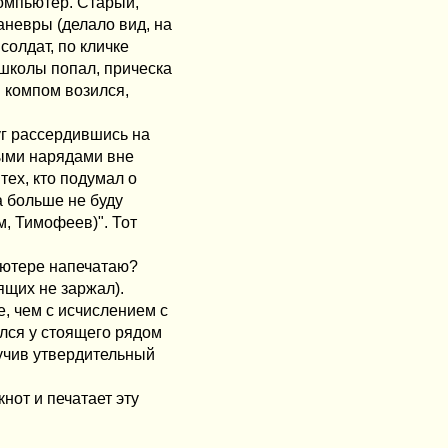
компьютер. Старый,
аневры (делало вид, на
солдат, по кличке
 школы попал, прическа
м компом возился,
уг рассердившись на
ными нарядами вне
тех, кто подумал о
да больше не буду
м, Тимофеев)". Тот
ьютере напечатаю?
ящих не заржал).
, чем с исчислением с
лся у стоящего рядом
лучив утвердительный
нот и печатает эту