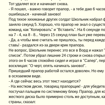
Тот удаляет все и начинает снова.
- Я пошел, - важно говорит прапор, - а тебе даю 6 часов
ошибешься - начинай заново!
Под тихое хихиканье других солдат Школьник набрал ф
заняло секунд 5. Хорошо, что прапор не знал о сущес
команд, как "Копировать" и "Вставить". На 6 секунде п
на 7 - 4, на 8 - 8... Через 15 секунд план был уже пере
- Да, а чтобы мне считать не пришлось, ты перед каж
ставь! - раздался из-за двери крик прапора.
Не вопрос, Школьник перенес это все в Ворд и нажа
список". Потом убрал лишние 24 строки и снова откры
этого он 6 часов спокойно сидел и играл в "Сапер", п
восклицая: "О черт, опять начинать заново!".
Пришедший прапор работой остался доволен. Но ему з
в осязаемом виде.
- А где сейчас весь этот текст находится?
- На жестком диске, товарищ прапорщик! - для убедит
постучал пальцем по системному блоку. Прапор, для 
жесткого диска было примерно столь же доступным, ка
страны, сказал: