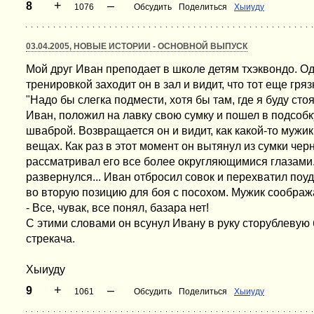
+
–
8
1076
Обсудить
Поделиться
Хыиуду
03.04.2005, НОВЫЕ ИСТОРИИ - ОСНОВНОЙ ВЫПУСК
Мой друг Иван преподает в школе детям тхэквондо. 
тренировкой заходит он в зал и видит, что тот еще гря
"Надо бы слегка подмести, хотя бы там, где я буду сто
Иван, положил на лавку свою сумку и пошел в подсобк
шваброй. Возвращается он и видит, как какой-то мужик
вещах. Как раз в этот момент он вытянул из сумки чер
рассматривал его все более округляющимися глазами.
развернулся... Иван отбросил совок и перехватил поу
во вторую позицию для боя с посохом. Мужик соображ
- Все, чувак, все понял, базара нет!
С этими словами он всунул Ивану в руку сторублевую
стрекача.
Хыиуду
+
–
9
1061
Обсудить
Поделиться
Хыиуду