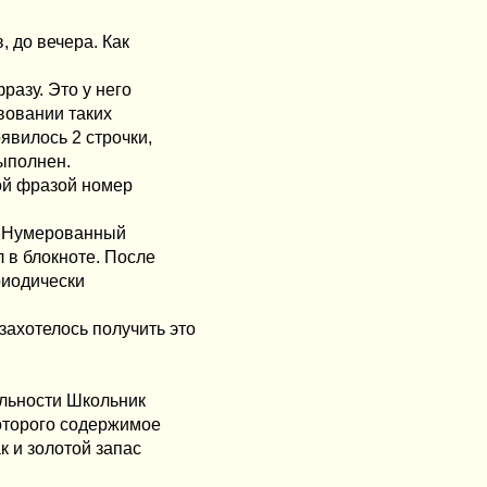
, до вечера. Как
разу. Это у него
твовании таких
оявилось 2 строчки,
выполнен.
дой фразой номер
л "Нумерованный
л в блокноте. После
ериодически
ахотелось получить это
ельности Школьник
которого содержимое
к и золотой запас