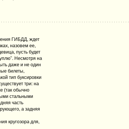
ления ГИБДД, ждет
ках, назовем ее,
девица, пусть будет
куплю". Несмотря на
ыть даже и не один
ные билеты,
акой тип буксировки
существует три: на
е (так обычно
илыми стальными
едняя часть
рующего, а задняя
ния кругозора для,