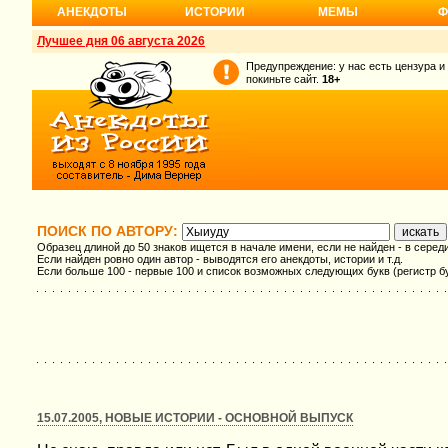
АНЕКДОТЫ
ИСТОРИИ
МЕМЫ
Ф
Лучшее дня 06 августа 2026
Предупреждение: у нас есть цензура и
покиньте сайт.
18+
ПОИСК ПО АВТОРУ:
Образец длиной до 50 знаков ищется в начале имени, если не найден - в серед
Если найден ровно один автор - выводятся его анекдоты, истории и т.д.
Если больше 100 - первые 100 и список возможных следующих букв (регистр б
15.07.2005, НОВЫЕ ИСТОРИИ - ОСНОВНОЙ ВЫПУСК