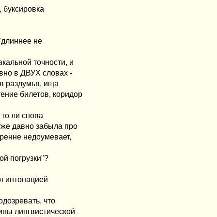
, буксировка
 "длиннее не
акальной точности, и
вно в ДВУХ словах -
 в раздумья, ища
тение билетов, коридор
 то ли снова
 уже давно забыла про
кренне недоумевает,
ой погрузки"?
яя интонацией
одозревать, что
ины лингвистической