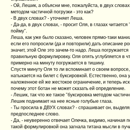
- Ой, Лешик, а объясни мне, пожалуйста, в двух словах
методом частичной погрузки - это как?
- В двух словах? - уточняет Леша.
- Да-да, в двух словах, - просит Оля, в глазах читается
пойму".
Леша, как уже было сказано, человек прямо-таки мани
если его попросили (да и повторили) дать описание ро
значит, этой Оле это зачем-то надо. Леша погружается
правильную формулировку. Оля опять углубляется в ч
примерно на минуту погружается в тишину.
Спустя минуту Оля то ли вспоминает о своем вопросе,
натыкается на билет с буксировкой. Естественно, она
наложенное ей же жестокое ограничение, и теперь ис
почему этот ботан не может сказать ей определение.
- Лешик, так что же такое "буксировка методом частичн
Лешик поднимает на нее ясные голубые глаза.
- Ты просила в ДВУХ словах? - спрашивает он, выдел
предпоследнее слово.
- Да, - неуверенно отвечает Олечка, видимо, начиная п
такой формулировкой она загнала титана мысли в пуч