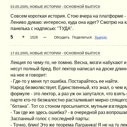
03.05.2005, НОВЫЕ ИСТОРИИ - ОСНОВНОЙ ВЫПУСК
Совсем короткая история. Стою вчера на платформе - 
Лениво думаю: интересно, куда она идет? Смотрю на к
панелька с надписью: "ТУДА".
+
–
5
1026
Обсудить
Поделиться
Хыиуду
17.02.2005, НОВЫЕ ИСТОРИИ - ОСНОВНОЙ ВЫПУСК
Лекция по чему-то, не помню. Весна, мозги набухают и
несут полный бред. Вот лектор написал на доске дли
на нее и говорит:
- Где-то у меня тут ошибка. Постарайтесь ее найти.
Народ безмолвствует. Единственный, кто знал, о чем и
формуле - это лектор, а раз уж он запутался, что взять
парте кто-то безжалостно расталкивает мирно спящего 
"ботана". Тот со стоном просыпается, мутным взглядом
- Так где же здесь ошибка? - в очередной раз вопрошае
Заспанный голос с последней парты:
- Точно, блин! Это же теорема Лагранжа! Я не на ту л