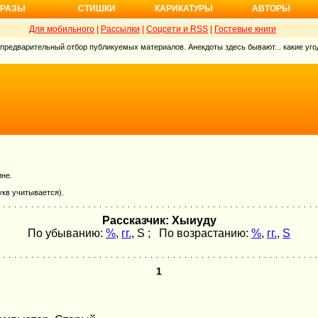
РАЗЫ
СТИШКИ
КАРИКАТУРЫ
АВТОРЫ
Для мобильного
|
Рассылки
|
Соцсети и RSS
|
Гостевые книги
 предварительный отбор публикуемых материалов. Анекдоты здесь бывают... какие угод
ине.
укв учитывается).
Рассказчик: Хыиуду
По убыванию:
%
,
гг.
,
S
; По возрастанию:
%
,
гг.
,
S
1