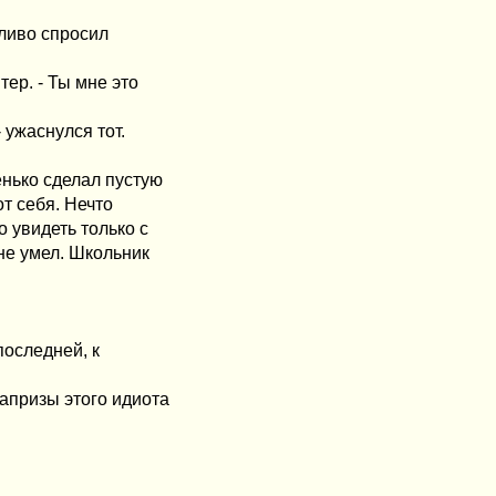
жливо спросил
тер. - Ты мне это
 ужаснулся тот.
нько сделал пустую
от себя. Нечто
о увидеть только с
 не умел. Школьник
последней, к
капризы этого идиота