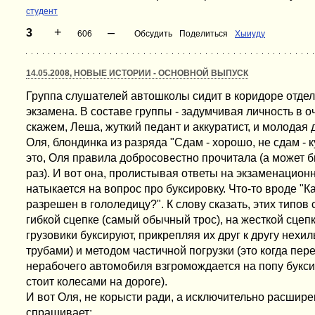
студент
+
–
3
606
Обсудить
Поделиться
Хыиуду
14.05.2008, НОВЫЕ ИСТОРИИ - ОСНОВНОЙ ВЫПУСК
Группа слушателей автошколы сидит в коридоре отде
экзамена. В составе группы - задумчивая личность в оч
скажем, Леша, жуткий педант и аккуратист, и молодая 
Оля, блондинка из разряда "Сдам - хорошо, не сдам - 
это, Оля правила добросовестно прочитала (а может б
раз). И вот она, пролистывая ответы на экзаменацион
натыкается на вопрос про буксировку. Что-то вроде "К
разрешен в гололедицу?". К слову сказать, этих типов 
гибкой сцепке (самый обычный трос), на жесткой сцепк
грузовики буксируют, прикрепляя их друг к другу нех
трубами) и методом частичной погрузки (это когда пер
нерабочего автомобиля взгромождается на попу букси
стоит колесами на дороге).
И вот Оля, не корысти ради, а исключительно расшире
спрашивает: