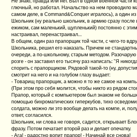
Не знаю, правда или нет. Был в одной военной части 
глючный, но работал. Начальство на нем проводило м
самом деле, в Command&Conquer игралось), а один из 
Школьник (ну реально школьник, в армию сразу после
ежиком, сам маленький, щупленький) постоянно с эти
настраивал, перенастраивал...
В общем, один раз прапорщик той части, с чего-то вдр
Школьника, решил его наказать. Причем не стандарт
очереди, а по-школьному, старым методом. Разочарую 
розге - он заставил его тысячу раз написать: "Я никог
спорить с прапорщиком. Рядовой такой-то (ну, допусти
смотрит на него и на голубом глазу выдает:
- Товарищ прапорщик, а можно я то же самое на комп
(При этом про себя молится, чтобы никто из рядом сто
Прапор, который с компьютером был знаком не больше
помощью бихроматических гиперкубов, тихо осведоми
солдата, можно ли это вообще делать на компе, и, по
ответ, согласился.
Школьник, ни слова не говоря, садится, открывает Блок
фразу. Потом печатает второй раз и делает опечатку.
- Ага! - радостно вопит прапор! - Начинай все снова!