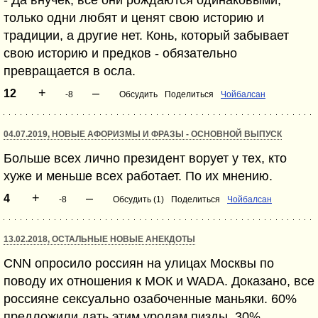
- Да внучек, все они рождаются одинаковыми,
только одни любят и ценят свою историю и
традиции, а другие нет. Конь, который забывает
свою историю и предков - обязательно
превращается в осла.
+
–
12
-8
Обсудить
Поделиться
Чойбалсан
04.07.2019, НОВЫЕ АФОРИЗМЫ И ФРАЗЫ - ОСНОВНОЙ ВЫПУСК
Больше всех лично президент ворует у тех, кто
хуже и меньше всех работает. По их мнению.
+
–
4
-8
Обсудить (1)
Поделиться
Чойбалсан
13.02.2018, ОСТАЛЬНЫЕ НОВЫЕ АНЕКДОТЫ
CNN опросило россиян на улицах Москвы по
поводу их отношения к МОК и WADA. Доказано, все
россияне сексуально озабоченные маньяки. 60%
предложили дать этим уродам пизды, 30%