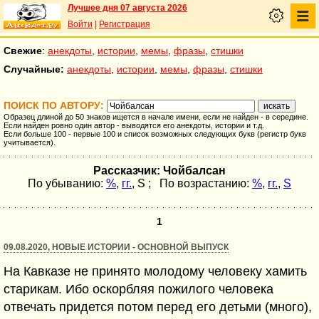
Лучшее дня 07 августа 2026
Войти
|
Регистрация
Свежие
:
анекдоты
,
истории
,
мемы
,
фразы
,
стишки
Случайные:
анекдоты
,
истории
,
мемы
,
фразы
,
стишки
ПОИСК ПО АВТОРУ:
Образец длиной до 50 знаков ищется в начале имени, если не найден - в середине.
Если найден ровно один автор - выводятся его анекдоты, истории и т.д.
Если больше 100 - первые 100 и список возможных следующих букв (регистр букв
учитывается).
Рассказчик: Чойбалсан
По убыванию:
%
,
гг.
,
S
; По возрастанию:
%
,
гг.
,
S
1
09.08.2020, НОВЫЕ ИСТОРИИ - ОСНОВНОЙ ВЫПУСК
На Кавказе не принято молодому человеку хамить
старикам. Ибо оскорбляя пожилого человека
отвечать придется потом перед его детьми (много),