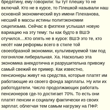
бредятину, ему говорили: ты тут плешку то не
включай. Кто не в курсе, то Плешкой называли наш
основной экономический вуз имени Плеханова,
несший в массы истины политэкономии
сицилизьма. Сейчас в физтехе услышал новую
вариацию на эту тему: ты как будто в ВШЭ
отучился....Кто опять не в курсе: ВШЭ это те, кто
несёт нам реформы всего в стиле той
своеобразной экономики, культивируемой там под
погонялом либеральная. Ха. Насколько эта
экономика анекдотична и разрушительна привожу
самый свежий ее пример. Как известно,
пенсионеры живут на средства, которые платят им
работающие из своего фонда зарплаты. Ну или их
работодатели. Число продолжающих работать
пенсионеров где-то достигает 70%. То есть они
платят пенсии и социалку фактически из своих
зарплат, облегчая тем самым нагрузку на ПФР.