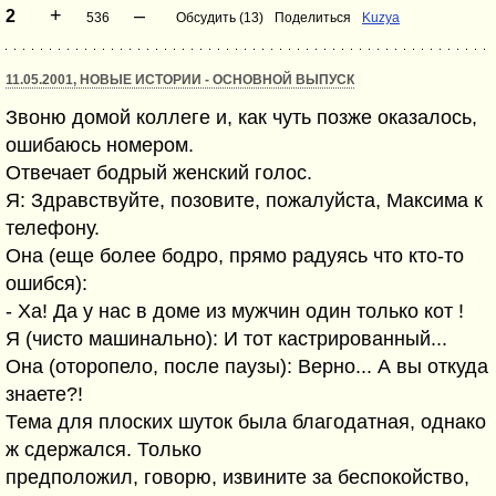
+
–
2
536
Обсудить (13)
Поделиться
Kuzya
11.05.2001, НОВЫЕ ИСТОРИИ - ОСНОВНОЙ ВЫПУСК
Звоню домой коллеге и, как чуть позже оказалось,
ошибаюсь номером.
Отвечает бодрый женский голос.
Я: Здравствуйте, позовите, пожалуйста, Максима к
телефону.
Она (еще более бодро, прямо радуясь что кто-то
ошибся):
- Ха! Да у нас в доме из мужчин один только кот !
Я (чисто машинально): И тот кастрированный...
Она (оторопело, после паузы): Верно... А вы откуда
знаете?!
Тема для плоских шуток была благодатная, однако
ж сдержался. Только
предположил, говорю, извините за беспокойство,