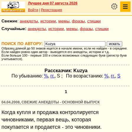
Лучшее дня 07 августа 2026
Войти
|
Регистрация
Свежие
:
анекдоты
,
истории
,
мемы
,
фразы
,
стишки
Случайные:
анекдоты
,
истории
,
мемы
,
фразы
,
стишки
ПОИСК ПО АВТОРУ:
Образец длиной до 50 знаков ищется в начале имени, если не найден - в середине.
Если найден ровно один автор - выводятся его анекдоты, истории и т.д.
Если больше 100 - первые 100 и список возможных следующих букв (регистр букв
учитывается).
Рассказчик: Kuzya
По убыванию:
%
,
гг.
,
S
; По возрастанию:
%
,
гг.
,
S
1
04.04.2008, СВЕЖИЕ АНЕКДОТЫ - ОСНОВНОЙ ВЫПУСК
Когда купля и продажа контролируется
чиновниками, первая вещь, которая
покупается и продается - это чиновники.