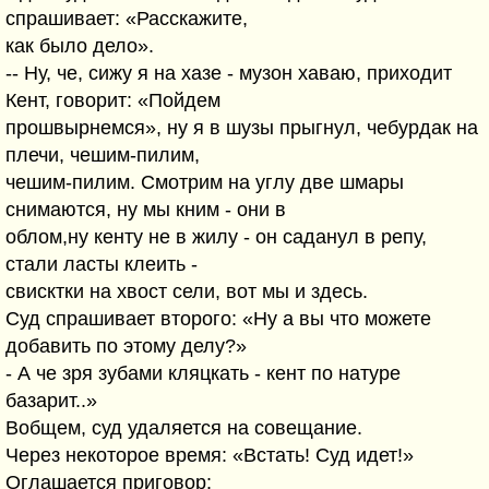
спрашивает: «Расскажите,
как было дело».
-- Ну, че, сижу я на хазе - музон хаваю, приходит
Кент, говорит: «Пойдем
прошвырнемся», ну я в шузы прыгнул, чебурдак на
плечи, чешим-пилим,
чешим-пилим. Смотрим на углу две шмары
снимаются, ну мы кним - они в
облом,ну кенту не в жилу - он саданул в репу,
стали ласты клеить -
свисктки на хвост сели, вот мы и здесь.
Суд спрашивает второго: «Ну а вы что можете
добавить по этому делу?»
- А че зря зубами кляцкать - кент по натуре
базарит..»
Вобщем, суд удаляется на совещание.
Через некоторое время: «Встать! Суд идет!»
Оглашается приговор: