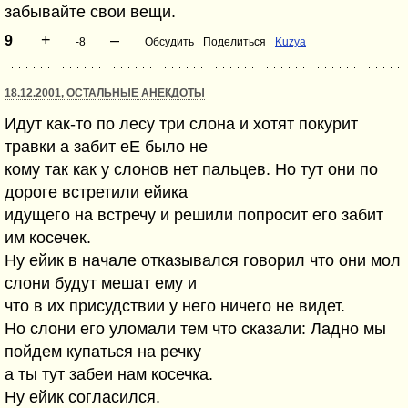
забывайте свои вещи.
+
–
9
-8
Обсудить
Поделиться
Kuzya
18.12.2001, ОСТАЛЬНЫЕ АНЕКДОТЫ
Идут как-то по лесу три слона и хотят покурит
травки а забит еЕ было не
кому так как у слонов нет пальцев. Но тут они по
дороге встретили ейика
идущего на встречу и решили попросит его забит
им косечек.
Ну ейик в начале отказывался говорил что они мол
слони будут мешат ему и
что в их присудствии у него ничего не видет.
Но слони его уломали тем что сказали: Ладно мы
пойдем купаться на речку
а ты тут забеи нам косечка.
Ну ейик согласился.