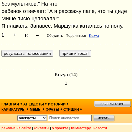
без мультиков." На что
ребенок отвечает: "А я расскажу папе, что ты дяде
Мише писю целовала!"
Я плакаль. Занавес. Маршутка каталась по полу.
+
–
1
-16
Обсудить
Поделиться
Kuzya
Kuzya (14)
1
•
•
•
пришли текст!
ГЛАВНАЯ
АНЕКДОТЫ
ИСТОРИИ
•
•
•
•
КАРИКАТУРЫ
МЕМЫ
ФРАЗЫ
СТИШКИ
реклама на сайте
|
контакты
|
о проекте
|
вебмастеру
|
новости