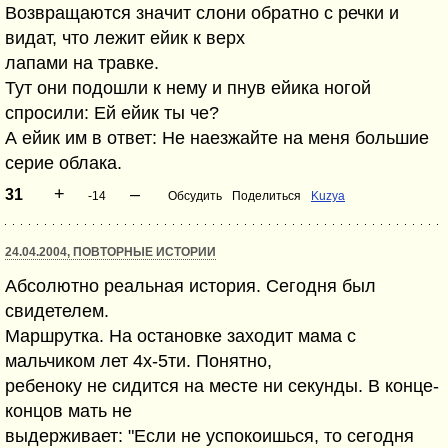
Возвращаются значит слони обратно с речки и
видат, что лежит ейик к верх
лапами на травке.
Тут они подошли к нему и пнув ейика ногой
спросили: Ей ейик ты че?
А ейик им в ответ: Не наезжайте на меня большие
серие облака.
+
–
31
-14
Обсудить
Поделиться
Kuzya
24.04.2004, ПОВТОРНЫЕ ИСТОРИИ
Абсолютно реальная история. Сегодня был
свидетелем.
Маршрутка. На остановке заходит мама с
мальчиком лет 4х-5ти. Понятно,
ребеноку не сидится на месте ни секунды. В конце-
концов мать не
выдерживает: "Если не успокоишься, то сегодня