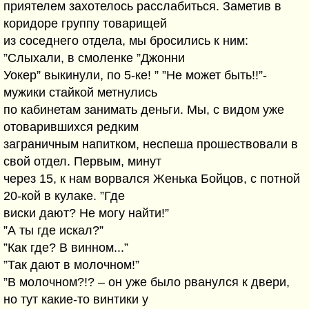
приятелем захотелось расслабиться. Заметив в
коридоре группу товарищей
из соседнего отдела, мы бросились к ним:
”Слыхали, в смоленке ”Джонни
Уокер” выкинули, по 5-ке! ” ”Не может быть!!”-
мужики стайкой метнулись
по кабинетам занимать деньги. Мы, с видом уже
отоварившихся редким
заграничным напитком, неспеша прошествовали в
свой отдел. Первым, минут
через 15, к нам ворвался Женька Бойцов, с потной
20-кой в кулаке. ”Где
виски дают? Не могу найти!”
”А ты где искал?”
”Как где? В винном...”
”Так дают в молочном!”
”В молочном?!? – он уже было рванулся к двери,
но тут какие-то винтики у