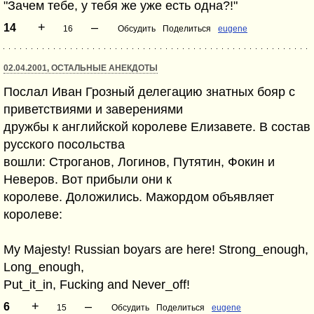
"Зачем тебе, у тебя же уже есть одна?!"
+
–
14
16
Обсудить
Поделиться
eugene
02.04.2001, ОСТАЛЬНЫЕ АНЕКДОТЫ
Послал Иван Грозный делегацию знатных бояр с
приветствиями и заверениями
дружбы к английской королеве Елизавете. В состав
русского посольства
вошли: Строганов, Логинов, Путятин, Фокин и
Неверов. Вот прибыли они к
королеве. Доложились. Мажордом объявляет
королеве:
My Majesty! Russian boyars are here! Strong_enough,
Long_enough,
Put_it_in, Fuсking and Never_off!
+
–
6
15
Обсудить
Поделиться
eugene