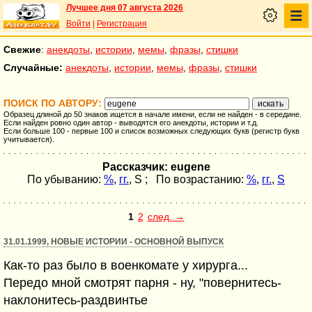
Лучшее дня 07 августа 2026
Войти
|
Регистрация
Свежие
:
анекдоты
,
истории
,
мемы
,
фразы
,
стишки
Случайные:
анекдоты
,
истории
,
мемы
,
фразы
,
стишки
ПОИСК ПО АВТОРУ:
Образец длиной до 50 знаков ищется в начале имени, если не найден - в середине.
Если найден ровно один автор - выводятся его анекдоты, истории и т.д.
Если больше 100 - первые 100 и список возможных следующих букв (регистр букв
учитывается).
Рассказчик: eugene
По убыванию:
%
,
гг.
,
S
; По возрастанию:
%
,
гг.
,
S
1
2
след. →
31.01.1999, НОВЫЕ ИСТОРИИ - ОСНОВНОЙ ВЫПУСК
Как-то раз было в военкомате у хирурга...
Передо мной смотрят парня - ну, "повернитесь-
наклонитесь-раздвинтье