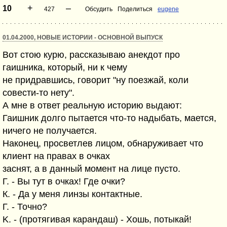
+
–
10
427
Обсудить
Поделиться
eugene
01.04.2000, НОВЫЕ ИСТОРИИ - ОСНОВНОЙ ВЫПУСК
Вот стою курю, рассказываю анекдот про
гаишника, который, ни к чему
не придравшись, говорит "ну поезжай, коли
совести-то нету".
А мне в ответ реальную историю выдают:
Гаишник долго пытается что-то надыбать, мается,
ничего не получается.
Hаконец, просветлев лицом, обнаруживает что
клиент на правах в очках
заснят, а в данный момент на лице пусто.
Г. - Вы тут в очках! Где очки?
К. - Да у меня линзы контактные.
Г. - Точно?
K. - (протягивая карандаш) - Хошь, потыкай!